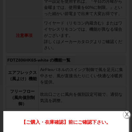
マー設定を使用すれば、『平日の月曜から
金曜までは、使用量を60%に制限。』とい
った細かい節電まで出来て大変お得です。
ワイヤード（リモコン内蔵含む）またはワ
イヤレスリモコンでは、機能が異なる場合
注意事項
がございます。
詳しくはメーカーカタログよりご確認くだ
さい。
FDTZ806HK6S-white の機能一覧
AirFlexパネルのスイング制御で風を足元に集
エアフレックス
中させ、風が直接当たりにくい快適な冷暖房
（風よけ）機能
を提供。
フリーフロー
吹出口ごとに風向を個別設定可能で、適切な
（風向個別制
気流を調整。
御）
自動水平セット
暖房終了時やサーモOFF時にルーバーが自動
X
機構
で水平になり、冷風が直接当たらない設計。
【ご購入・在庫確認】前にご確認下さい。
オートスイング
左右方向の風を8パターンから選択可能。