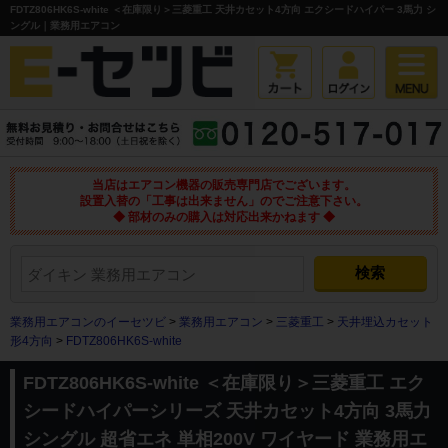
FDTZ806HK6S-white ＜在庫限り＞三菱重工 天井カセット4方向 エクシードハイパー 3馬力 シ
ングル｜業務用エアコン
当店はエアコン機器の販売専門店でございます。
設置入替の「工事は出来ません」のでご注意下さい。
◆ 部材のみの購入は対応出来かねます ◆
業務用エアコンのイーセツビ
>
業務用エアコン
>
三菱重工
>
天井埋込カセット
形4方向
>
FDTZ806HK6S-white
FDTZ806HK6S-white ＜在庫限り＞三菱重工 エク
シードハイパーシリーズ 天井カセット4方向 3馬力
シングル 超省エネ 単相200V ワイヤード 業務用エ