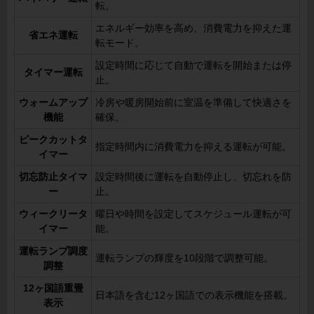
転。
エネルギー効率を高め、消費電力を抑えた運
省エネ運転
転モード。
設定時間に応じて自動で運転を開始または停
タイマー運転
止。
ウォームアップ
冷房や暖房開始前に室温を準備して快適さを
機能
確保。
ピークカットタ
指定時間内に消費電力を抑える運転が可能。
イマー
切忘防止タイマ
設定時間後に運転を自動停止し、切忘れを防
ー
止。
ウィークリータ
曜日や時間を設定してスケジュール運転が可
イマー
能。
運転ランプ調度
運転ランプの輝度を10段階で調整可能。
調整
12ヶ国語重畳
日本語を含む12ヶ国語での表示機能を搭載。
表示