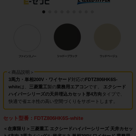
＜商品説明＞
3馬力・単相200V・ワイヤード
対応の
FDTZ806HK6S-
white
は、
三菱重工
製の
業務用エアコン
です。
エクシード
ハイパーシリーズの天井埋込カセット形4方向
タイプで、
快適で省エネ性の高い空間づくりをサポートします。
セット型番：FDTZ806HK6S-white
＜在庫限り＞三菱重工 エクシードハイパーシリーズ 天井カセッ
ト4方向 3馬力 シングル 超省エネ 単相200V ワイヤード 業務用