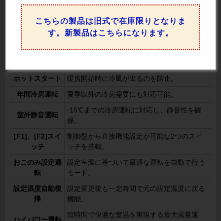
ルーバ
こちらの製品は旧式で在庫限りとなりま
人感センサーで人の有無を確認し、無駄な運
人感センサ制御
転を防いで節電を実現。
す。新製品はこちらになります。
風量自動
部屋の状況に応じて風量を自動調整。
ドライ
快適さを保ちながら除湿運転を実施。
ホットスタート
暖房開始時に冷風が出るのを防止。
年間冷房運転
夏季以外の冷房需要にも対応可能。
-15℃までの冷房運転に対応し、静音性を確
室外静音運転
保。
[F1]、[F2]スイ
制御盤から直接機能設定が可能な2つのスイ
ッチ
ッチを搭載。
おこのみ設定運
設定室温に基づいて最適な運転を自動で行う
転
モード。
設定温度自動復
設定変更後も一定時間で元の設定温度に戻る
帰
機能。
短時間で快適な室温を実現する最大風量運
ハイパワー運転