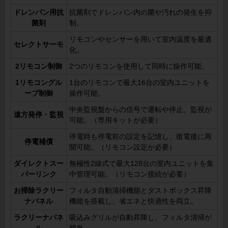
ドレンパン用抗
抗菌剤でドレンパン内の菌や汚れの発生を抑
菌剤
制。
リモコンやセンサーを用いて室内温度を最適
セレクトサーモ
化。
2リモコン制御
2つのリモコンを使用して同時に操作可能。
1リモコングル
1台のリモコンで最大16台の室内ユニットを
ープ制御
操作可能。
中央監視盤からの信号で運転や停止、監視が
遠方発停・監視
可能。（専用キットが必要）
停電時も停電前の設定を記憶し、復電後に再
停電補償
開可能。（リモコン設定が必要）
ダイレクトスー
無極性2線式で最大128台の室内ユニットを集
パーリンク
中管理可能。（リモコン接続が必要）
お掃除ラクリー
フィルタ自動清掃機能とダストボックス昇降
ナパネル
機能を搭載し、省エネと快適性を両立。
ラクリーナパネ
吸込みグリルが自動昇降し、フィルタ清掃が