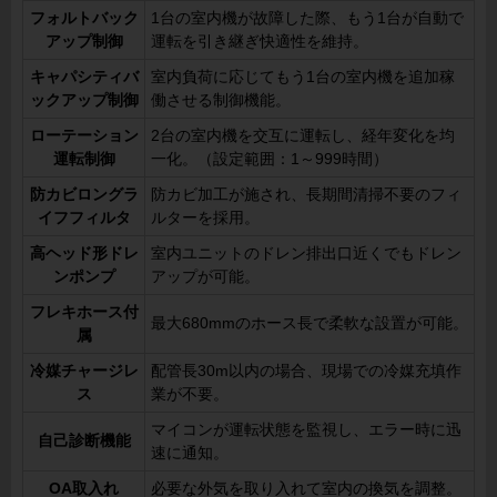
フォルトバック
1台の室内機が故障した際、もう1台が自動で
アップ制御
運転を引き継ぎ快適性を維持。
キャパシティバ
室内負荷に応じてもう1台の室内機を追加稼
ックアップ制御
働させる制御機能。
ローテーション
2台の室内機を交互に運転し、経年変化を均
運転制御
一化。（設定範囲：1～999時間）
防カビロングラ
防カビ加工が施され、長期間清掃不要のフィ
イフフィルタ
ルターを採用。
高ヘッド形ドレ
室内ユニットのドレン排出口近くでもドレン
ンポンプ
アップが可能。
フレキホース付
最大680mmのホース長で柔軟な設置が可能。
属
冷媒チャージレ
配管長30m以内の場合、現場での冷媒充填作
ス
業が不要。
マイコンが運転状態を監視し、エラー時に迅
自己診断機能
速に通知。
OA取入れ
必要な外気を取り入れて室内の換気を調整。