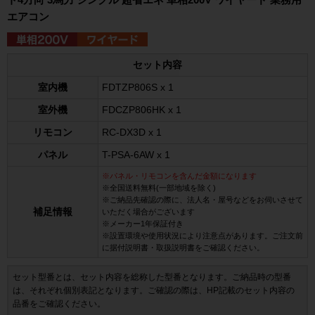
エアコン
セット内容
室内機
FDTZP806S x 1
室外機
FDCZP806HK x 1
リモコン
RC-DX3D x 1
パネル
T-PSA-6AW x 1
※パネル・リモコンを含んだ金額になります
※全国送料無料(一部地域を除く)
※ご納品先確認の際に、法人名・屋号などをお伺いさせて
補足情報
いただく場合がございます
※メーカー1年保証付き
※設置環境や使用状況により注意点があります。ご注文前
に据付説明書・取扱説明書をご確認ください。
セット型番とは、セット内容を総称した型番となります。ご納品時の型番
は、それぞれ個別表記となります。ご確認の際は、HP記載のセット内容の
品番をご確認ください。