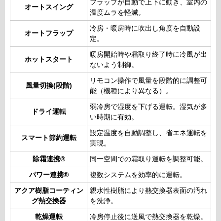
フラップが自動で上下に動き、室内の
オートスイング
温度ムラを軽減。
冷房・暖房時に吹出し角度を自動設
オートフラップ
定。
暖房開始時や霜取り終了時に冷風が出
ホットスタート
ないよう制御。
リモコン操作で風量を段階的に調整可
風量切換(段階)
能（機種により異なる）。
弱冷房で湿度を下げる運転。湿気が多
ドライ運転
い時期に有効。
設定温度を自動調整し、省エネ運転を
スマート節約運転
実現。
除霜連携®
同一空間での霜取り運転を調整可能。
パワー連携®
複数システムを効率的に運転。
アクア樹脂コーティン
親水性樹脂により熱交換器表面の汚れ
グ熱交換器
を洗浄。
乾燥運転
冷房停止後に送風で熱交換器を乾燥。