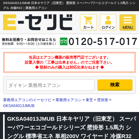
GKSA04013JMUB 日本キヤリア（旧東芝） 壁掛形 スーパーパワーエコゴールド 1.5馬力 シン
グル 冷媒R32｜業務用エアコン
当店はエアコン機器の販売専門店でございます。
設置入替の「工事は出来ません」のでご注意下さい。
◆ 部材のみの購入は対応出来かねます ◆
業務用エアコンのイーセツビ
>
業務用エアコン
>
東芝
>
壁掛形
>
GKSA04013JMUB
GKSA04013JMUB 日本キヤリア（旧東芝） スーパ
ーパワーエコゴールドシリーズ 壁掛形 1.5馬力 シ
ングル 標準省エネ 単相200V ワイヤード 冷媒R32