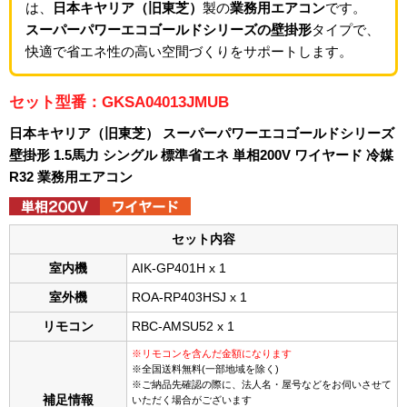
は、
日本キヤリア（旧東芝）
製の
業務用エアコン
です。
スーパーパワーエコゴールドシリーズの壁掛形
タイプで、
快適で省エネ性の高い空間づくりをサポートします。
セット型番：GKSA04013JMUB
日本キヤリア（旧東芝） スーパーパワーエコゴールドシリーズ
壁掛形 1.5馬力 シングル 標準省エネ 単相200V ワイヤード 冷媒
R32 業務用エアコン
セット内容
室内機
AIK-GP401H x 1
室外機
ROA-RP403HSJ x 1
リモコン
RBC-AMSU52 x 1
※リモコンを含んだ金額になります
※全国送料無料(一部地域を除く)
※ご納品先確認の際に、法人名・屋号などをお伺いさせて
補足情報
いただく場合がございます