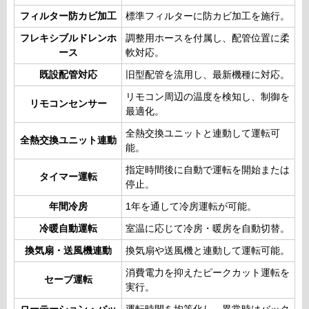
フィルター防カビ加工
標準フィルターに防カビ加工を施行。
フレキシブルドレンホ
調整用ホースを付属し、配管位置に柔
ース
軟対応。
既設配管対応
旧型配管を流用し、最新機種に対応。
リモコン周辺の温度を検知し、制御を
リモコンセンサー
最適化。
全熱交換ユニットと連動して運転可
全熱交換ユニット連動
能。
指定時間後に自動で運転を開始または
タイマー運転
停止。
年間冷房
1年を通して冷房運転が可能。
冷暖自動運転
室温に応じて冷房・暖房を自動切替。
換気扇・送風機連動
換気扇や送風機と連動して運転可能。
消費電力を抑えたピークカット運転を
セーブ運転
実行。