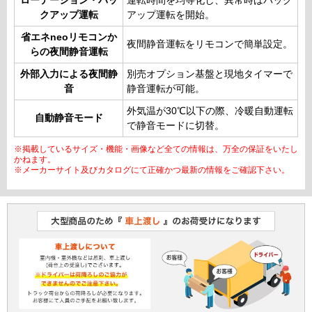
ローテーション・バッ
運転時間を均等化し、異常時はバック
クアップ運転
アップ運転を開始。
省エネneoリモコンか
夜間静音運転をリモコンで簡単設定。
らの夜間静音運転
外部入力による夜間静
別売オプション基盤と現地タイマーで
音
静音運転が可能。
外気温が30℃以下の際、冷暖自動運転
自動静音モード
で静音モードに切替。
※掲載しているサイズ・機能・画像など全ての情報は、万全の保証をいたし
かねます。
※メーカーサイト及びカタログにて正確かつ最新の情報をご確認下さい。