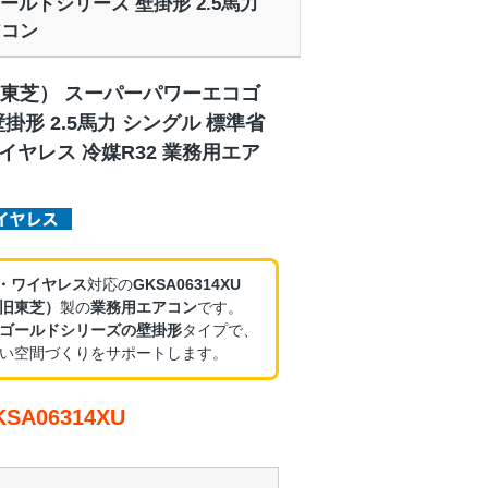
ールドシリーズ 壁掛形 2.5馬力
アコン
東芝） スーパーパワーエコゴ
掛形 2.5馬力 シングル 標準省
ワイヤレス 冷媒R32 業務用エア
V・ワイヤレス
対応の
GKSA06314XU
旧東芝）
製の
業務用エアコン
です。
ゴールドシリーズの壁掛形
タイプで、
い空間づくりをサポートします。
A06314XU