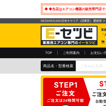
◆ ◆当店はエアコン機器の販売専門店で
GKSA06314XU日本キヤリア（旧東芝） 壁掛形 
業
「
TOP
ご利用案内
お支払い
商品名・型番検索