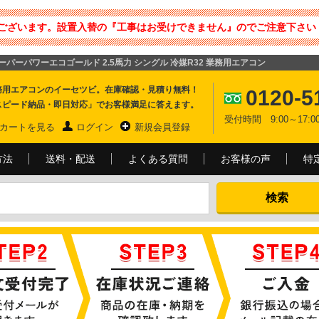
ございます。設置入替の『工事はお受けできません』のでご注意下さい 
スーパーパワーエコゴールド 2.5馬力 シングル 冷媒R32 業務用エアコン
務用エアコンのイーセツビ。在庫確認・見積り無料！
0120-5
スピード納品・即日対応」でお客様満足に答えます。
受付時間 9:00～17
カートを見る
ログイン
新規会員登録
方法
送料・配送
よくある質問
お客様の声
特