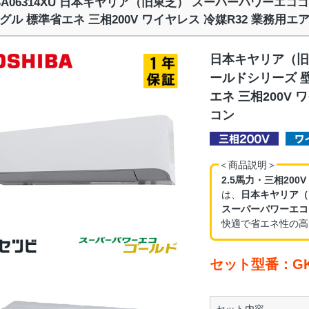
SA06314XU 日本キヤリア（旧東芝） スーパーパワーエコゴ
グル 標準省エネ 三相200V ワイヤレス 冷媒R32 業務用エ
日本キヤリア（旧
ールドシリーズ 壁
エネ 三相200V 
コン
＜商品説明＞
2.5馬力・三相200
は、
日本キヤリア（
スーパーパワーエコ
快適で省エネ性の高
セット型番：GKS