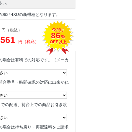
さい。
06344XUの新機種となります。
今だけ
0
円（税込）
86
%
,561
円（税込）
OFF以上
の場合は有料での対応です。（メーカ
問合番号・時間確認の対応は出来かね
クでの配送、荷台上での商品お引き渡
の場合は持ち戻り・再配達料をご請求