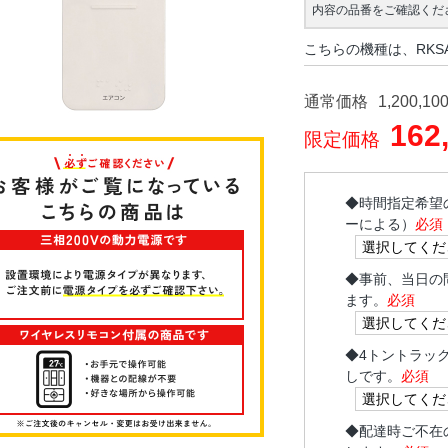
内容の品番をご確認くだ
こちらの機種は、RKSA
通常価格
1,200,10
162
限定価格
◆
時間指定希望
ーによる）
必須
◆
事前、当日の
ます。
必須
◆
4トントラッ
しです。
必須
◆
配達時ご不在