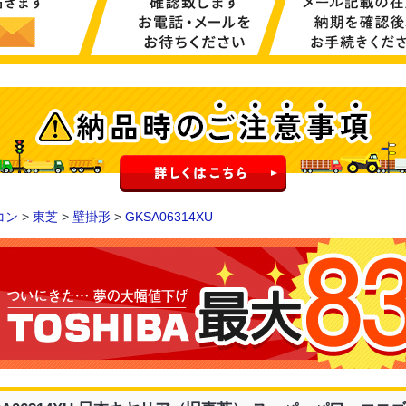
コン
>
東芝
>
壁掛形
>
GKSA06314XU