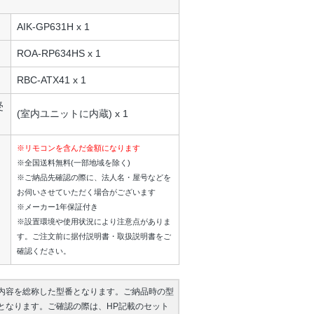
AIK-GP631H x 1
ROA-RP634HS x 1
RBC-ATX41 x 1
受
(室内ユニットに内蔵) x 1
※リモコンを含んだ金額になります
※全国送料無料(一部地域を除く)
※ご納品先確認の際に、法人名・屋号などを
お伺いさせていただく場合がございます
※メーカー1年保証付き
※設置環境や使用状況により注意点がありま
す。ご注文前に据付説明書・取扱説明書をご
確認ください。
内容を総称した型番となります。ご納品時の型
となります。ご確認の際は、HP記載のセット