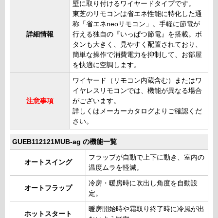
壁に取り付けるワイヤードタイプです。
東芝のリモコンは省エネ性能に特化した通
称「省エネneoリモコン」。手軽に節電が
詳細情報
行える独自の『いっぱつ節電』を搭載。ボ
タンも大きく、見やすく配置されており、
簡単な操作で消費電力を抑制して、お部屋
を快適に空調します。
ワイヤード（リモコン内蔵含む）またはワ
イヤレスリモコンでは、機能が異なる場合
注意事項
がございます。
詳しくはメーカーカタログよりご確認くだ
さい。
GUEB112121MUB-ag の機能一覧
フラップが自動で上下に動き、室内の
オートスイング
温度ムラを軽減。
冷房・暖房時に吹出し角度を自動設
オートフラップ
定。
暖房開始時や霜取り終了時に冷風が出
ホットスタート