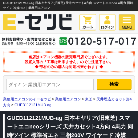
GUEB112121MUB-ag 日本キヤリア(旧東芝) 天井カセット4方向 スマートエコneo 4馬力 同時
ツイン 冷媒R32｜業務用エアコン
当店はエアコン機器の販売専門店でございます。
設置入替の「工事は出来ません」のでご注意下さい。
◆ 部材のみの購入は対応出来かねます ◆
業務用エアコンのイーセツビ
>
業務用エアコン
>
東芝
>
天井埋込カセット形4
方向
>
GUEB112121MUB-ag
GUEB112121MUB-ag 日本キヤリア(旧東芝) スマ
ートエコneoシリーズ 天井カセット4方向 4馬力 同
時ツイン 標準省エネ 三相200V ワイヤード 冷媒