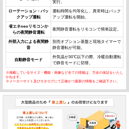
実行。
ローテーション・バッ
運転時間を均等化し、異常時はバック
クアップ運転
アップ運転を開始。
省エネneoリモコンか
夜間静音運転をリモコンで簡単設定。
らの夜間静音運転
外部入力による夜間静
別売オプション基盤と現地タイマーで
音
静音運転が可能。
外気温が30℃以下の際、冷暖自動運転
自動静音モード
で静音モードに切替。
※掲載しているサイズ・機能・画像など全ての情報は、万全の保証をいたし
かねます。
※メーカーサイト及びカタログにて正確かつ最新の情報をご確認下さい。