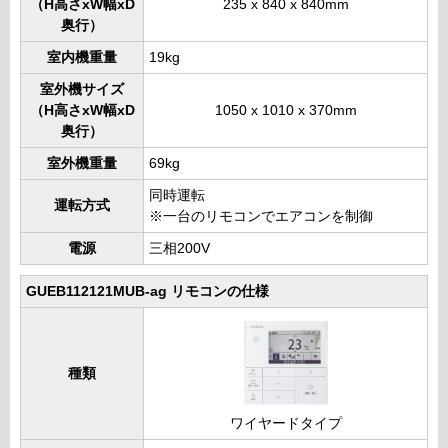
（H高さxW幅xD
235 x 840 x 840mm
奥行）
室内機重量
19kg
室外機サイズ
（H高さxW幅xD
1050 x 1010 x 370mm
奥行）
室外機重量
69kg
同時運転
運転方式
※一台のリモコンでエアコンを制御
電源
三相200V
GUEB112121MUB-ag リモコンの仕様
種類
ワイヤードタイプ