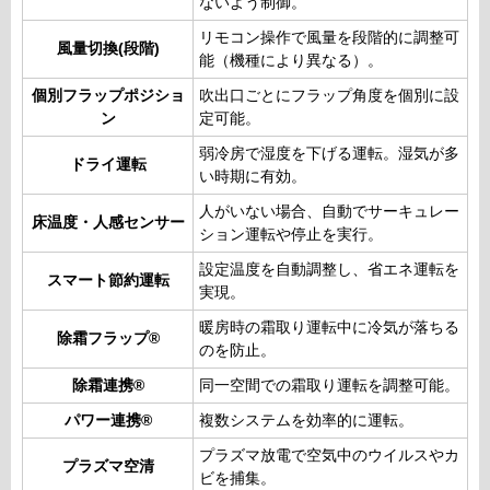
ないよう制御。
リモコン操作で風量を段階的に調整可
風量切換(段階)
能（機種により異なる）。
個別フラップポジショ
吹出口ごとにフラップ角度を個別に設
ン
定可能。
弱冷房で湿度を下げる運転。湿気が多
ドライ運転
い時期に有効。
人がいない場合、自動でサーキュレー
床温度・人感センサー
ション運転や停止を実行。
設定温度を自動調整し、省エネ運転を
スマート節約運転
実現。
暖房時の霜取り運転中に冷気が落ちる
除霜フラップ®
のを防止。
除霜連携®
同一空間での霜取り運転を調整可能。
パワー連携®
複数システムを効率的に運転。
プラズマ放電で空気中のウイルスやカ
プラズマ空清
ビを捕集。