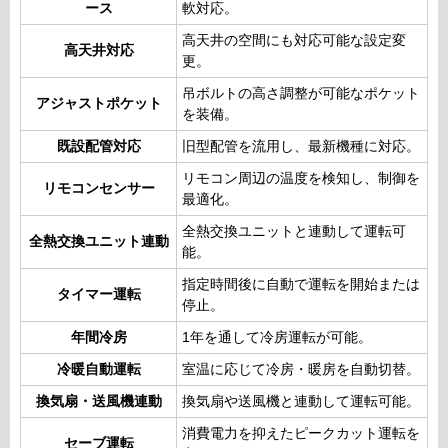
ース
軟対応。
高天井の空間にも対応可能な設定変
高天井対応
更。
吊ボルトの高さ調整が可能なポケット
アジャストポケット
を装備。
既設配管対応
旧型配管を流用し、最新機種に対応。
リモコン周辺の温度を検知し、制御を
リモコンセンサー
最適化。
全熱交換ユニットと連動して運転可
全熱交換ユニット連動
能。
指定時間後に自動で運転を開始または
タイマー運転
停止。
年間冷房
1年を通して冷房運転が可能。
冷暖自動運転
室温に応じて冷房・暖房を自動切替。
換気扇・送風機連動
換気扇や送風機と連動して運転可能。
消費電力を抑えたピークカット運転を
セーブ運転