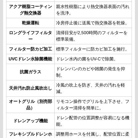
アクア樹脂コーティン
親水性樹脂により熱交換器表面の汚れ
グ熱交換器
を洗浄。
乾燥運転
冷房停止後に送風で熱交換器を乾燥。
ロングライフフィルタ
清掃目安が2,500時間のフィルターを
ー
標準装備。
フィルター防カビ加工
標準フィルターに防カビ加工を施行。
UVCドレン水除菌機能
ドレン水内の菌をUV-Cで除菌。
ドレンパンのカビや雑菌の発生を抑
抗菌ガラス
制。
冷風の吹上を防ぎ、天井の汚れを軽
天井汚れ防止風吹出し
減。
オートグリル（別売部
リモコン操作でグリルを上下させ、フ
品）
ィルター清掃を簡単に。
ドレン配管の位置調整が容易になる機
ドレンアップ機能
能。
フレキシブルドレンホ
調整用ホースを付属し、配管位置に柔