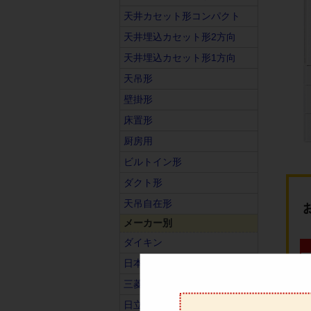
天井カセット形コンパクト
天井埋込カセット形2方向
天井埋込カセット形1方向
天吊形
壁掛形
床置形
厨房用
ビルトイン形
ダクト形
天吊自在形
メーカー別
ダイキン
日本キヤリア（旧東芝）
三菱電機
日立