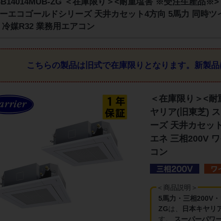
SB14014MUB-ZG ＜在庫限り＞<耐重塩害 ※受注生産品※
ーエコゴールドシリーズ 天井カセット4方向 5馬力 同時ツイ
 冷媒R32 業務用エアコン
こちらの製品は旧式で在庫限りとなります。
新製品
＜在庫限り＞<耐
ヤリア(旧東芝)
ーズ 天井カセット
エネ 三相200V 
コン
＜商品説明＞
5馬力・三相200V
ZG
は、
日本キヤリ
す。
スーパーパワ