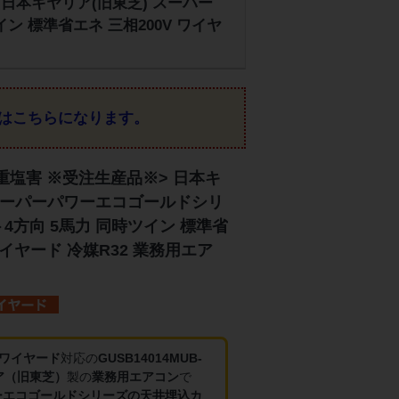
> 日本キヤリア(旧東芝) スーパー
ン 標準省エネ 三相200V ワイヤ
はこちらになります。
重塩害 ※受注生産品※> 日本キ
 スーパーパワーエコゴールドシリ
4方向 5馬力 同時ツイン 標準省
ワイヤード 冷媒R32 業務用エア
・ワイヤード
対応の
GUSB14014MUB-
ア（旧東芝）
製の
業務用エアコン
で
ーエコゴールドシリーズの天井埋込カ