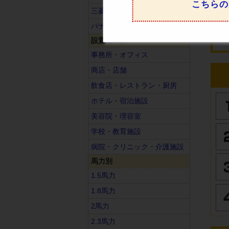
こちらの
三菱重工
パナソニック
設置場所別
事務所・オフィス
商店・店舗
飲食店・レストラン・厨房
ホテル・宿泊施設
美容院・理容室
学校・教育施設
病院・クリニック・介護施設
馬力別
1.5馬力
1.8馬力
2馬力
2.3馬力