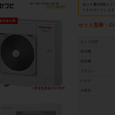
セット形4方向
タイ
りをサポートします
セット型番：GUS
セット内容
室内機
室外機
リモコン
パネル
分岐管