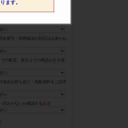
なります。
びください
の場合は有料での対応です。(メーカ
問合番号・時間確認の対応は出来かね
クでの配送、荷台上での商品お引き渡
の場合は持ち戻り・再配達料をご請求
・凹みがないか確認する
必須