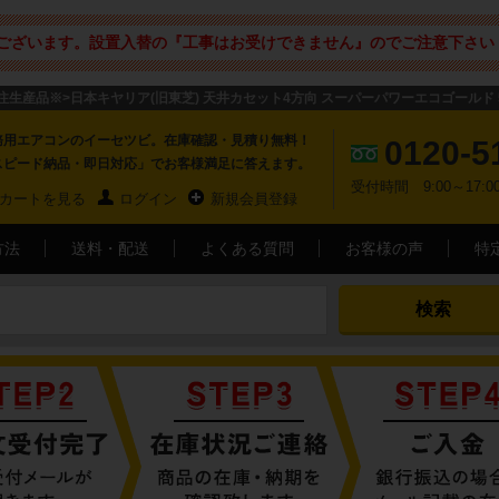
ございます。設置入替の『工事はお受けできません』のでご注意下さい 
※受注生産品※>日本キヤリア(旧東芝) 天井カセット4方向 スーパーパワーエコゴールド 
務用エアコンのイーセツビ。在庫確認・見積り無料！
0120-5
スピード納品・即日対応」でお客様満足に答えます。
受付時間 9:00～17
カートを見る
ログイン
新規会員登録
方法
送料・配送
よくある質問
お客様の声
特