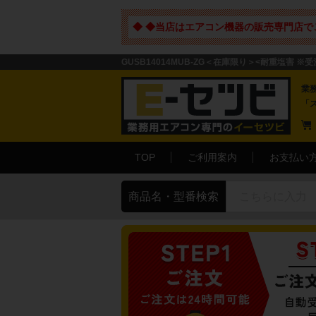
◆ ◆当店はエアコン機器の販売専門店で
GUSB14014MUB-ZG＜在庫限り＞<耐重塩害 
業
「
TOP
ご利用案内
お支払い
商品名・型番検索