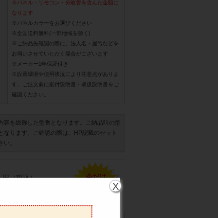
※パネル・リモコン・分岐管を含んだ金額に
なります
※パネルカラーをお選びください
※全国送料無料(一部地域を除く)
※ご納品先確認の際に、法人名・屋号などを
お伺いさせていただく場合がございます
※メーカー1年保証付き
※設置環境や使用状況により注意点がありま
す。ご注文前に据付説明書・取扱説明書をご
確認ください。
内容を総称した型番となります。ご納品時の型
となります。ご確認の際は、HP記載のセット
さい。
今だけ
0
円（税込）
84
X
%
,220
円（税込）
OFF以上