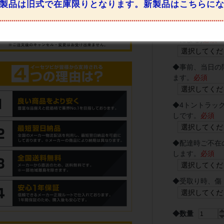
製品は旧式で在庫限りとなります。新製品はこちらに
◆パネルをお選
◆
時間指定希望
ーによる)
必須
◆
事前、当日の
ます。
必須
◆
4トントラッ
しです。
必須
◆
配達時ご不在
します。
必須
◆
受取り時、傷
◆数量