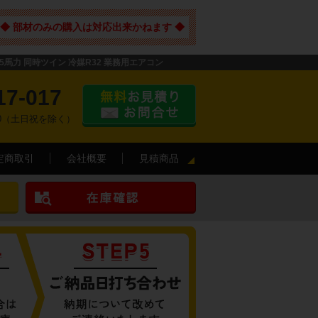
◆ 部材のみの購入は対応出来かねます ◆
5馬力 同時ツイン 冷媒R32 業務用エアコン
17-017
:00（土日祝を除く）
定商取引
会社概要
見積商品