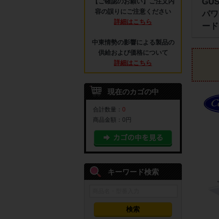
GU
【ご確認のお願い】ご注文内
容の誤りにご注意ください
パワ
詳細はこちら
ード
中東情勢の影響による製品の
供給および価格について
詳細はこちら
現在のカゴの中
合計数量：
0
商品金額：
0円
キーワード検索