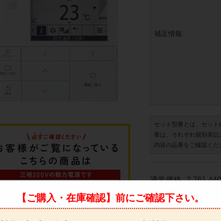
補足情報
セット型番とは、セット
番は、それぞれ個別表記
内容の品番をご確認くだ
通常価格
2,761,44
426
【ご購入・在庫確認】前にご確認下さい。
限定価格