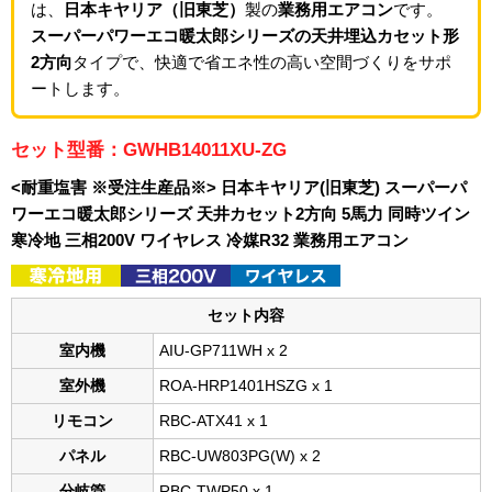
は、
日本キヤリア（旧東芝）
製の
業務用エアコン
です。
スーパーパワーエコ暖太郎シリーズの天井埋込カセット形
2方向
タイプで、快適で省エネ性の高い空間づくりをサポ
ートします。
セット型番：GWHB14011XU-ZG
<耐重塩害 ※受注生産品※> 日本キヤリア(旧東芝) スーパーパ
ワーエコ暖太郎シリーズ 天井カセット2方向 5馬力 同時ツイン
寒冷地 三相200V ワイヤレス 冷媒R32 業務用エアコン
セット内容
室内機
AIU-GP711WH x 2
室外機
ROA-HRP1401HSZG x 1
リモコン
RBC-ATX41 x 1
パネル
RBC-UW803PG(W) x 2
分岐管
RBC-TWP50 x 1