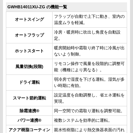
GWHB14011XU-ZG の機能一覧
フラップが自動で上下に動き、室内の
オートスイング
温度ムラを軽減。
冷房・暖房時に吹出し角度を自動設
オートフラップ
定。
暖房開始時や霜取り終了時に冷風が出
ホットスタート
ないよう制御。
リモコン操作で風量を段階的に調整可
風量切換(段階)
能（機種により異なる）。
弱冷房で湿度を下げる運転。湿気が多
ドライ運転
い時期に有効。
設定温度を自動調整し、省エネ運転を
スマート節約運転
実現。
除霜連携®
同一空間での霜取り運転を調整可能。
パワー連携®
複数システムを効率的に運転。
アクア樹脂コーティン
親水性樹脂により熱交換器表面の汚れ