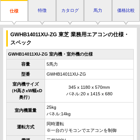
特徴
カタログ
馬力
価格比較
仕様
GWHB14011XU-ZG 東芝 業務用エアコンの仕様・
スペック
GWHB14011XU-ZG 室内機・室外機の仕様
容量
5馬力
型番
GWHB14011XU-ZG
室内機サイズ
345 x 1180 x 570mm
（H高さxW幅xD
パネル:20 x 1415 x 680
奥行）
25kg
室内機重量
パネル:14kg
同時運転
運転方式
※一台のリモコンでエアコンを制御