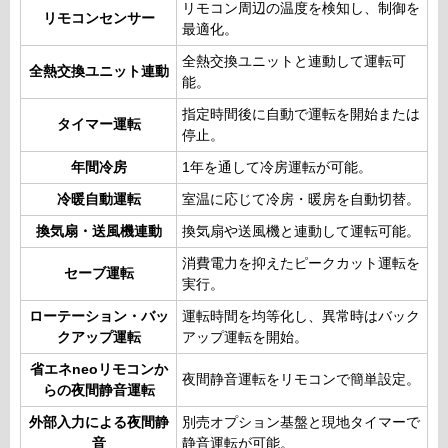
リモコン周辺の温度を検知し、制御を
リモコンセンサー
最適化。
全熱交換ユニットと連動して運転可
全熱交換ユニット連動
能。
指定時間後に自動で運転を開始または
タイマー運転
停止。
年間冷房
1年を通して冷房運転が可能。
冷暖自動運転
室温に応じて冷房・暖房を自動切替。
換気扇・送風機連動
換気扇や送風機と連動して運転可能。
消費電力を抑えたピークカット運転を
セーブ運転
実行。
ローテーション・バッ
運転時間を均等化し、異常時はバック
クアップ運転
アップ運転を開始。
省エネneoリモコンか
夜間静音運転をリモコンで簡単設定。
らの夜間静音運転
外部入力による夜間静
別売オプション基盤と現地タイマーで
音
静音運転が可能。