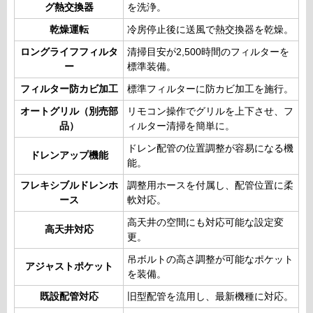
グ熱交換器
を洗浄。
乾燥運転
冷房停止後に送風で熱交換器を乾燥。
ロングライフフィルタ
清掃目安が2,500時間のフィルターを
ー
標準装備。
フィルター防カビ加工
標準フィルターに防カビ加工を施行。
オートグリル（別売部
リモコン操作でグリルを上下させ、フ
品）
ィルター清掃を簡単に。
ドレン配管の位置調整が容易になる機
ドレンアップ機能
能。
フレキシブルドレンホ
調整用ホースを付属し、配管位置に柔
ース
軟対応。
高天井の空間にも対応可能な設定変
高天井対応
更。
吊ボルトの高さ調整が可能なポケット
アジャストポケット
を装備。
既設配管対応
旧型配管を流用し、最新機種に対応。