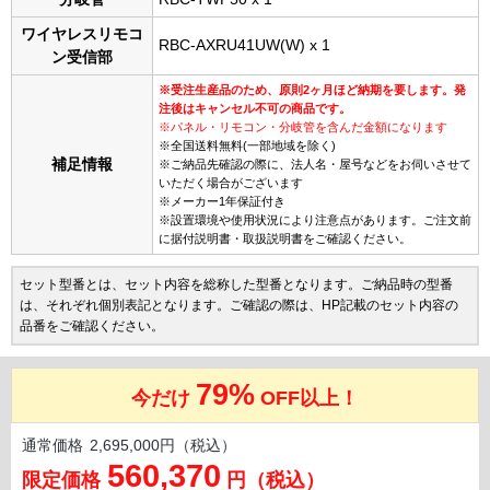
ワイヤレスリモコ
RBC-AXRU41UW(W) x 1
ン受信部
※受注生産品のため、原則2ヶ月ほど納期を要します。発
注後はキャンセル不可の商品です。
※パネル・リモコン・分岐管を含んだ金額になります
※全国送料無料(一部地域を除く)
補足情報
※ご納品先確認の際に、法人名・屋号などをお伺いさせて
いただく場合がございます
※メーカー1年保証付き
※設置環境や使用状況により注意点があります。ご注文前
に据付説明書・取扱説明書をご確認ください。
セット型番とは、セット内容を総称した型番となります。ご納品時の型番
は、それぞれ個別表記となります。ご確認の際は、HP記載のセット内容の
品番をご確認ください。
79%
今だけ
OFF以上！
通常価格
2,695,000円（税込）
560,370
限定価格
円（税込）