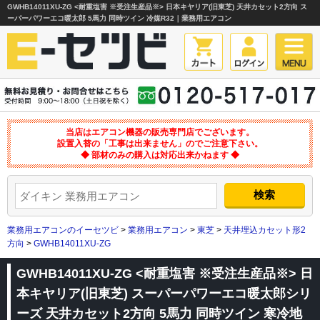
GWHB14011XU-ZG <耐重塩害 ※受注生産品※> 日本キヤリア(旧東芝) 天井カセット2方向 ス
ーパーパワーエコ暖太郎 5馬力 同時ツイン 冷媒R32｜業務用エアコン
当店はエアコン機器の販売専門店でございます。
設置入替の「工事は出来ません」のでご注意下さい。
◆ 部材のみの購入は対応出来かねます ◆
業務用エアコンのイーセツビ
>
業務用エアコン
>
東芝
>
天井埋込カセット形2
方向
>
GWHB14011XU-ZG
GWHB14011XU-ZG <耐重塩害 ※受注生産品※> 日
本キヤリア(旧東芝) スーパーパワーエコ暖太郎シリ
ーズ 天井カセット2方向 5馬力 同時ツイン 寒冷地