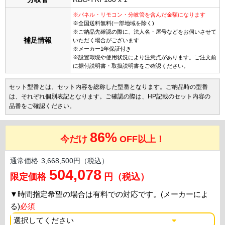
※パネル・リモコン・分岐管を含んだ金額になります
※全国送料無料(一部地域を除く)
※ご納品先確認の際に、法人名・屋号などをお伺いさせて
補足情報
いただく場合がございます
※メーカー1年保証付き
※設置環境や使用状況により注意点があります。ご注文前
に据付説明書・取扱説明書をご確認ください。
セット型番とは、セット内容を総称した型番となります。ご納品時の型番
は、それぞれ個別表記となります。ご確認の際は、HP記載のセット内容の
品番をご確認ください。
86%
今だけ
OFF以上！
通常価格
3,668,500円（税込）
504,078
限定価格
円（税込）
▼
時間指定希望の場合は有料での対応です。(メーカーによ
る)
必須