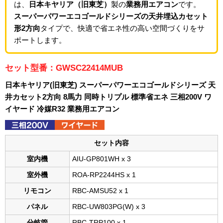
は、
日本キヤリア（旧東芝）
製の
業務用エアコン
です。
スーパーパワーエコゴールドシリーズの天井埋込カセット
形2方向
タイプで、快適で省エネ性の高い空間づくりをサ
ポートします。
セット型番：GWSC22414MUB
日本キヤリア(旧東芝) スーパーパワーエコゴールドシリーズ 天
井カセット2方向 8馬力 同時トリプル 標準省エネ 三相200V ワ
イヤード 冷媒R32 業務用エアコン
セット内容
室内機
AIU-GP801WH x 3
室外機
ROA-RP2244HS x 1
リモコン
RBC-AMSU52 x 1
パネル
RBC-UW803PG(W) x 3
分岐管
RBC-TRP100 x 1