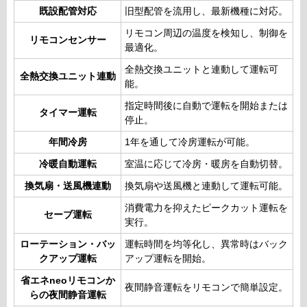
既設配管対応
旧型配管を流用し、最新機種に対応。
リモコン周辺の温度を検知し、制御を
リモコンセンサー
最適化。
全熱交換ユニットと連動して運転可
全熱交換ユニット連動
能。
指定時間後に自動で運転を開始または
タイマー運転
停止。
年間冷房
1年を通して冷房運転が可能。
冷暖自動運転
室温に応じて冷房・暖房を自動切替。
換気扇・送風機連動
換気扇や送風機と連動して運転可能。
消費電力を抑えたピークカット運転を
セーブ運転
実行。
ローテーション・バッ
運転時間を均等化し、異常時はバック
クアップ運転
アップ運転を開始。
省エネneoリモコンか
夜間静音運転をリモコンで簡単設定。
らの夜間静音運転