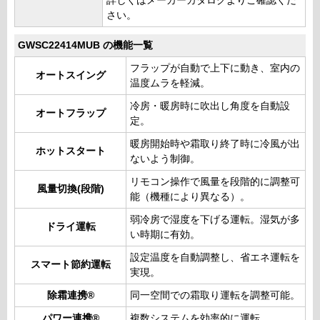
詳しくはメーカーカタログよりご確認くだ
さい。
GWSC22414MUB の機能一覧
フラップが自動で上下に動き、室内の
オートスイング
温度ムラを軽減。
冷房・暖房時に吹出し角度を自動設
オートフラップ
定。
暖房開始時や霜取り終了時に冷風が出
ホットスタート
ないよう制御。
リモコン操作で風量を段階的に調整可
風量切換(段階)
能（機種により異なる）。
弱冷房で湿度を下げる運転。湿気が多
ドライ運転
い時期に有効。
設定温度を自動調整し、省エネ運転を
スマート節約運転
実現。
除霜連携®
同一空間での霜取り運転を調整可能。
パワー連携®
複数システムを効率的に運転。