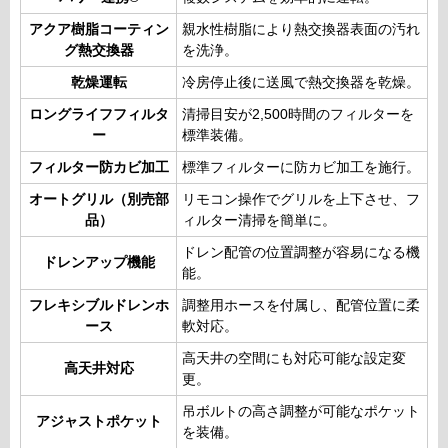
アクア樹脂コーティン
親水性樹脂により熱交換器表面の汚れ
グ熱交換器
を洗浄。
乾燥運転
冷房停止後に送風で熱交換器を乾燥。
ロングライフフィルタ
清掃目安が2,500時間のフィルターを
ー
標準装備。
フィルター防カビ加工
標準フィルターに防カビ加工を施行。
オートグリル（別売部
リモコン操作でグリルを上下させ、フ
品）
ィルター清掃を簡単に。
ドレン配管の位置調整が容易になる機
ドレンアップ機能
能。
フレキシブルドレンホ
調整用ホースを付属し、配管位置に柔
ース
軟対応。
高天井の空間にも対応可能な設定変
高天井対応
更。
吊ボルトの高さ調整が可能なポケット
アジャストポケット
を装備。