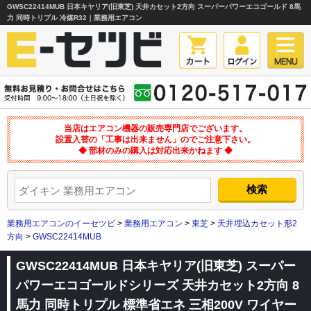
GWSC22414MUB 日本キヤリア(旧東芝) 天井カセット2方向 スーパーパワーエコゴールド 8馬
力 同時トリプル 冷媒R32｜業務用エアコン
当店はエアコン機器の販売専門店でございます。
設置入替の「工事は出来ません」のでご注意下さい。
◆ 部材のみの購入は対応出来かねます ◆
業務用エアコンのイーセツビ
>
業務用エアコン
>
東芝
>
天井埋込カセット形2
方向
>
GWSC22414MUB
GWSC22414MUB 日本キヤリア(旧東芝) スーパー
パワーエコゴールドシリーズ 天井カセット2方向 8
馬力 同時トリプル 標準省エネ 三相200V ワイヤー