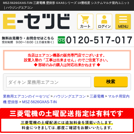
MSZ-5626GXAS-T-IN 三菱電機 壁掛形 GXASシリーズ 18畳程度 システムマルチ室内ユニット
｜ハウジングエアコン
当店はエアコン機器の販売専門店でございます。
設置入替の「工事は出来ません」のでご注意下さい。
◆ 部材のみの購入は対応出来かねます ◆
業務用エアコンのイーセツビ
>
ハウジングエアコン
>
三菱電機
>
マルチ用室内
機 壁掛形
>
MSZ-5626GXAS-T-IN