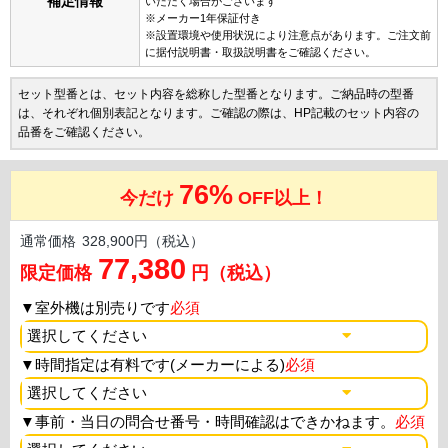
補足情報
いただく場合がございます
※メーカー1年保証付き
※設置環境や使用状況により注意点があります。ご注文前
に据付説明書・取扱説明書をご確認ください。
セット型番とは、セット内容を総称した型番となります。ご納品時の型番
は、それぞれ個別表記となります。ご確認の際は、HP記載のセット内容の
品番をご確認ください。
76%
今だけ
OFF以上！
通常価格
328,900円（税込）
77,380
限定価格
円（税込）
▼
室外機は別売りです
必須
▼
時間指定は有料です(メーカーによる)
必須
▼
事前・当日の問合せ番号・時間確認はできかねます。
必須