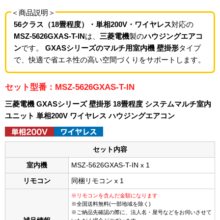
＜商品説明＞
56クラス（18畳程度）・単相200V・ワイヤレス
対応の
MSZ-5626GXAS-T-IN
は、
三菱電機
製の
ハウジングエアコ
ン
です。
GXASシリーズのマルチ用室内機 壁掛形
タイプ
で、快適で省エネ性の高い空間づくりをサポートします。
セット型番：MSZ-5626GXAS-T-IN
三菱電機 GXASシリーズ 壁掛形 18畳程度 システムマルチ室内
ユニット 単相200V ワイヤレス ハウジングエアコン
セット内容
室内機
MSZ-5626GXAS-T-IN x 1
リモコン
同梱リモコン x 1
※リモコンを含んだ金額になります
※全国送料無料(一部地域を除く)
※ご納品先確認の際に、法人名・屋号などをお伺いさせて