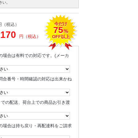
さい。
今だけ
円（税込）
75
%
,170
円（税込）
OFF以上
の場合は有料での対応です。(メーカ
問合番号・時間確認の対応は出来かね
クでの配送、荷台上での商品お引き渡
の場合は持ち戻り・再配達料をご請求