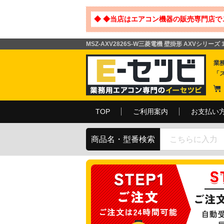
◆ ◆当店はエアコン機器の販売専門店で
MSZ-AXV2826S-W三菱電機 壁掛形 AXVシリー
業
「
TOP
ご利用案内
お支払い
商品名・型番検索