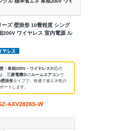
シングル 標準省エネ 単相200V ワイ
リーズ 壁掛形 10畳程度 シング
相200V ワイヤレス 室内電源 ル
程度・単相200V・ワイヤレス
対応の
は、
三菱電機
製の
ルームエアコン
で
の壁掛形
タイプで、快適で省エネ性の
ポートします。
-AXV2826S-W