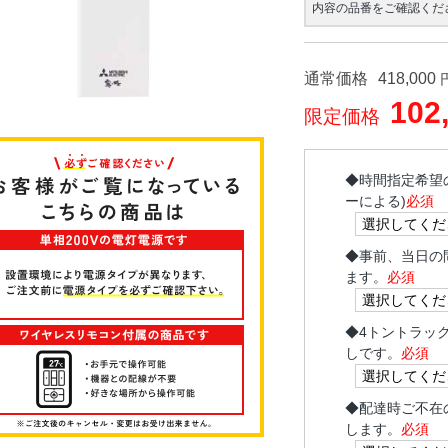
内容の品番をご確認くだ
通常価格
418,000
102
限定価格
◆
時間指定希望
ーによる)
必須
◆
事前、当日の
ます。
必須
◆
4トントラッ
しです。
必須
◆
配達時ご不在
します。
必須