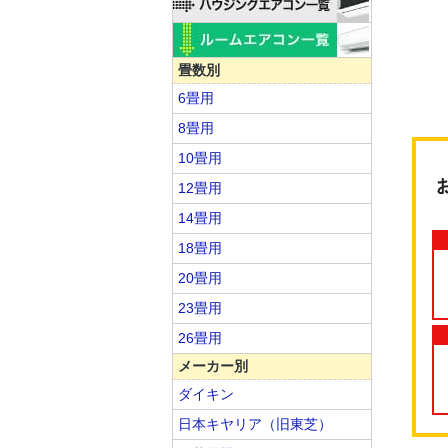
畳数別
6畳用
8畳用
10畳用
12畳用
14畳用
18畳用
20畳用
23畳用
26畳用
メーカー別
ダイキン
日本キヤリア（旧東芝）