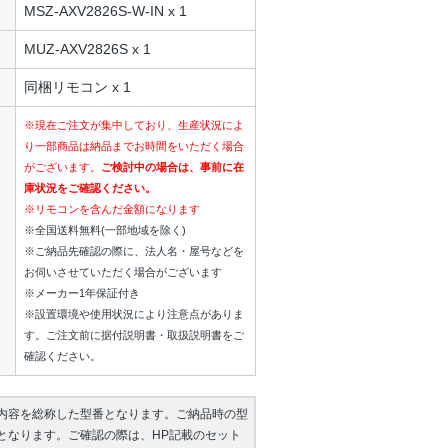
MSZ-AXV2826S-W-IN x 1
MUZ-AXV2826S x 1
同梱リモコン x 1
※現在ご注文が集中しており、生産状況によ
り一部商品は納品までお時間をいただく場合
がございます。
ご検討中の場合は、事前に在
庫状況をご確認ください。
※リモコンを含んだ金額になります
※全国送料無料(一部地域を除く)
※ご納品先確認の際に、法人名・屋号などを
お伺いさせていただく場合がございます
※メーカー1年保証付き
※設置環境や使用状況により注意点がありま
す。ご注文前に据付説明書・取扱説明書をご
確認ください。
内容を総称した型番となります。ご納品時の型
となります。ご確認の際は、HP記載のセット