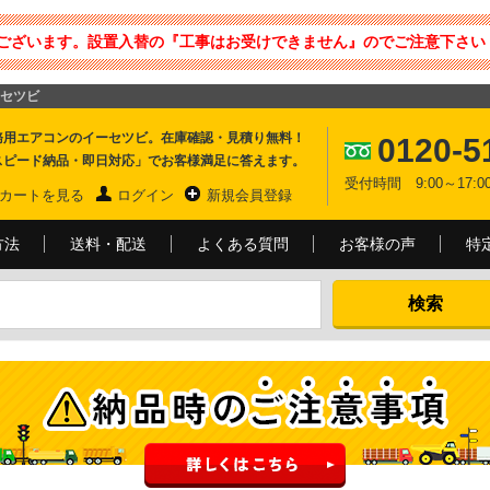
ございます。設置入替の『工事はお受けできません』のでご注意下さい 
セツビ
務用エアコンのイーセツビ。在庫確認・見積り無料！
0120-5
スピード納品・即日対応」でお客様満足に答えます。
受付時間 9:00～17
カートを見る
ログイン
新規会員登録
方法
送料・配送
よくある質問
お客様の声
特