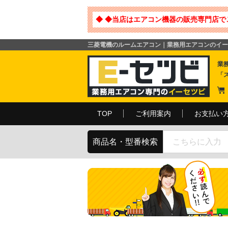
◆ ◆当店はエアコン機器の販売専門店で
三菱電機のルームエアコン｜業務用エアコンのイー
業
「
TOP
ご利用案内
お支払い
商品名・型番検索