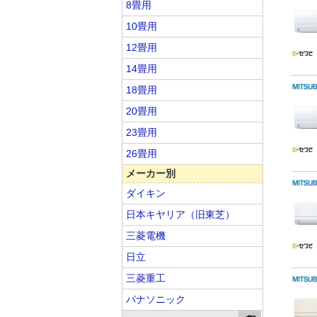
8畳用
10畳用
12畳用
14畳用
18畳用
20畳用
23畳用
26畳用
メーカー別
ダイキン
日本キヤリア（旧東芝）
三菱電機
日立
三菱重工
パナソニック