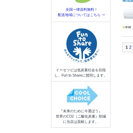
全国一律送料無料！
配送地域についてはこちら ⇒
1
2
イーセツビは低炭素社会を目指
し、Fun to Shareに賛同します。
『未来のために今選ぼう』
世界のCO2（二酸化炭素）削減
に当店は貢献します。