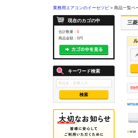
業務用エアコンのイーセツビ
> 商品一覧ペ
現在のカゴの中
三菱
合計数量：
0
商品金額：
0円
ル
キーワード検索
99