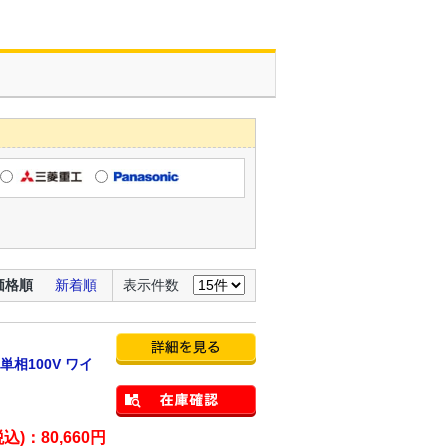
価格順
新着順
表示件数
単相100V ワイ
税込)：
80,660
円