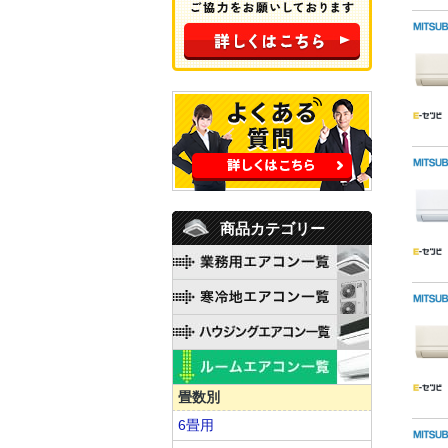
商品カテゴリー
畳数別
6畳用