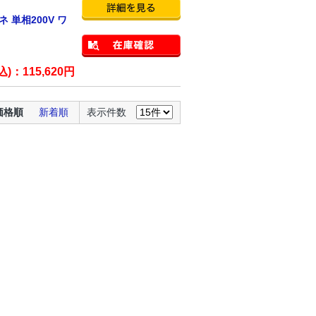
 単相200V ワ
込)：
115,620
円
価格順
新着順
表示件数