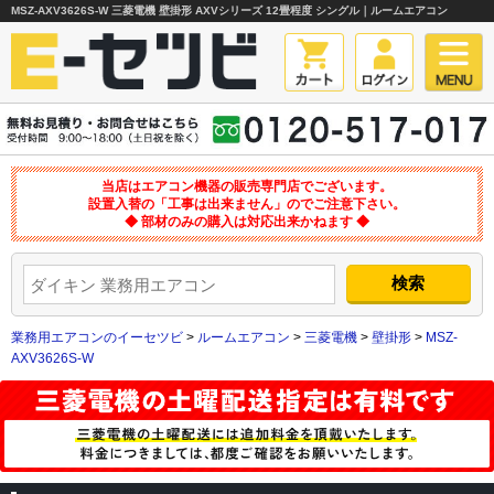
MSZ-AXV3626S-W 三菱電機 壁掛形 AXVシリーズ 12畳程度 シングル｜ルームエアコン
当店はエアコン機器の販売専門店でございます。
設置入替の「工事は出来ません」のでご注意下さい。
◆ 部材のみの購入は対応出来かねます ◆
業務用エアコンのイーセツビ
>
ルームエアコン
>
三菱電機
>
壁掛形
>
MSZ-
AXV3626S-W