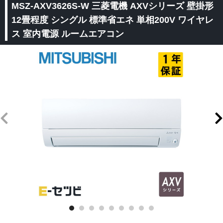
MSZ-AXV3626S-W 三菱電機 AXVシリーズ 壁掛形
12畳程度 シングル 標準省エネ 単相200V ワイヤレ
ス 室内電源 ルームエアコン