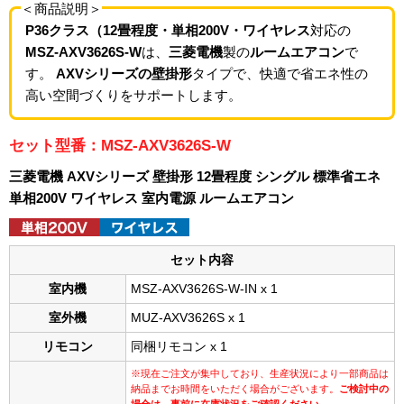
＜商品説明＞
P36クラス（12畳程度・単相200V・ワイヤレス
対応の
MSZ-AXV3626S-W
は、
三菱電機
製の
ルームエアコン
で
す。
AXVシリーズの壁掛形
タイプで、快適で省エネ性の
高い空間づくりをサポートします。
セット型番：MSZ-AXV3626S-W
三菱電機 AXVシリーズ 壁掛形 12畳程度 シングル 標準省エネ
単相200V ワイヤレス 室内電源 ルームエアコン
セット内容
室内機
MSZ-AXV3626S-W-IN x 1
室外機
MUZ-AXV3626S x 1
リモコン
同梱リモコン x 1
※現在ご注文が集中しており、生産状況により一部商品は
納品までお時間をいただく場合がございます。
ご検討中の
場合は、事前に在庫状況をご確認ください。