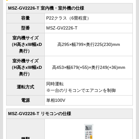
MSZ-GV2226-T 室内機・室外機の仕様
容量
P22クラス（6畳程度）
型番
MSZ-GV2226-T
室内機サイズ
（H高さxW幅xD
高295×幅799×奥行225(230)mm
奥行）
室外機サイズ
（H高さxW幅xD
高453×幅679(+55)×奥行249(+36)mm
奥行）
同時運転
運転方式
※一台のリモコンでエアコンを制御
電源
単相100V
MSZ-GV2226-T リモコンの仕様