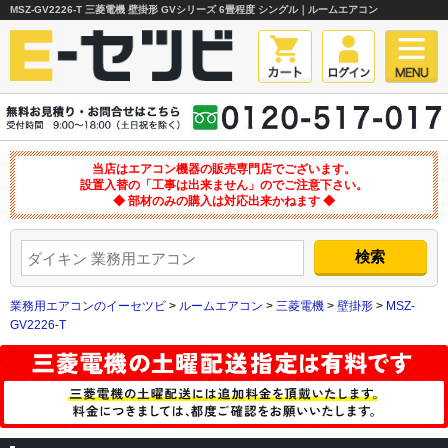
MSZ-GV2226-T 三菱電機 壁掛形 GVシリーズ 6畳程度 シングル｜ルームエアコン
当店はエアコン機器の販売専門店でございます。
設置入替の「工事は出来ません」のでご注意下さい。
◆ 部材のみの購入は対応出来かねます ◆
業務用エアコンのイーセツビ
>
ルームエアコン
>
三菱電機
>
壁掛形
>
MSZ-
GV2226-T