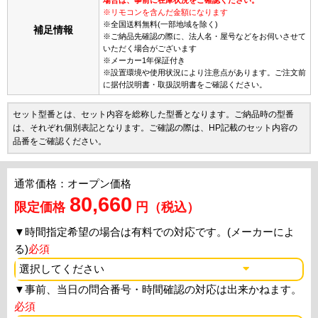
※リモコンを含んだ金額になります
※全国送料無料(一部地域を除く)
補足情報
※ご納品先確認の際に、法人名・屋号などをお伺いさせて
いただく場合がございます
※メーカー1年保証付き
※設置環境や使用状況により注意点があります。ご注文前
に据付説明書・取扱説明書をご確認ください。
セット型番とは、セット内容を総称した型番となります。ご納品時の型番
は、それぞれ個別表記となります。ご確認の際は、HP記載のセット内容の
品番をご確認ください。
通常価格：オープン価格
80,660
限定価格
円（税込）
▼
時間指定希望の場合は有料での対応です。(メーカーによ
る)
必須
▼
事前、当日の問合番号・時間確認の対応は出来かねます。
必須