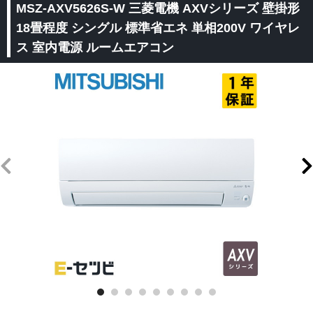
MSZ-AXV5626S-W 三菱電機 AXVシリーズ 壁掛形
18畳程度 シングル 標準省エネ 単相200V ワイヤレ
ス 室内電源 ルームエアコン