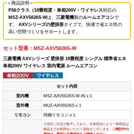
＜商品説明＞
P56クラス（18畳程度・単相200V・ワイヤレス
対応の
MSZ-AXV5626S-W
は、
三菱電機
製の
ルームエアコン
で
す。
AXVシリーズの壁掛形
タイプで、快適で省エネ性の
高い空間づくりをサポートします。
セット型番：MSZ-AXV5626S-W
三菱電機 AXVシリーズ 壁掛形 18畳程度 シングル 標準省エネ
単相200V ワイヤレス 室内電源 ルームエアコン
セット内容
室内機
MSZ-AXV5626S-W-IN x 1
室外機
MUZ-AXV5626S x 1
リモコン
同梱リモコン x 1
※現在ご注文が集中しており、生産状況により一部商品は
納品までお時間をいただく場合がございます。
ご検討中の
場合は、事前に在庫状況をご確認ください。