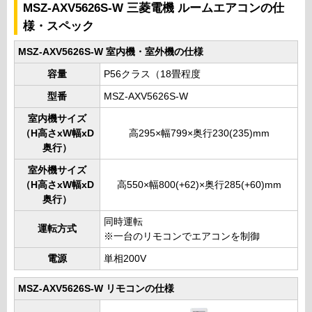
MSZ-AXV5626S-W 三菱電機 ルームエアコンの仕
様・スペック
MSZ-AXV5626S-W 室内機・室外機の仕様
容量
P56クラス（18畳程度
型番
MSZ-AXV5626S-W
室内機サイズ
（H高さxW幅xD
高295×幅799×奥行230(235)mm
奥行）
室外機サイズ
（H高さxW幅xD
高550×幅800(+62)×奥行285(+60)mm
奥行）
同時運転
運転方式
※一台のリモコンでエアコンを制御
電源
単相200V
MSZ-AXV5626S-W リモコンの仕様