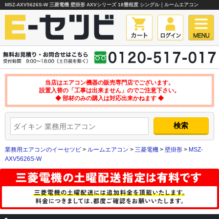
MSZ-AXV5626S-W 三菱電機 壁掛形 AXVシリーズ 18畳程度 シングル｜ルームエアコン
当店はエアコン機器の販売専門店でございます。
設置入替の「工事は出来ません」のでご注意下さい。
◆ 部材のみの購入は対応出来かねます ◆
業務用エアコンのイーセツビ
>
ルームエアコン
>
三菱電機
>
壁掛形
>
MSZ-
AXV5626S-W