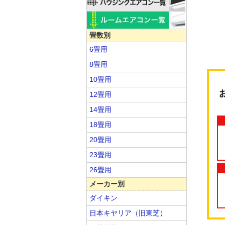
畳数別
6畳用
8畳用
10畳用
12畳用
14畳用
18畳用
20畳用
23畳用
26畳用
メーカー別
ダイキン
日本キヤリア（旧東芝）