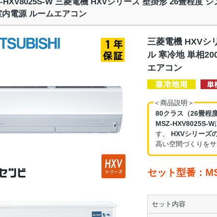
Z-HXV8025S-W 三菱電機 HXVシリーズ 壁掛形 26畳程度 
室内電源 ルームエアコン
三菱電機 HXVシ
ル 寒冷地 単相2
エアコン
＜商品説明＞
80クラス（26畳程
MSZ-HXV8025S-W
す。
HXVシリーズ
高い空間づくりをサ
セット型番：MSZ
セット内容