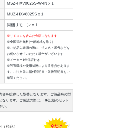
MSZ-HXV8025S-W-IN x 1
MUZ-HXV8025S x 1
同梱リモコン x 1
※リモコンを含んだ金額になります
※全国送料無料(一部地域を除く)
※ご納品先確認の際に、法人名・屋号などを
お伺いさせていただく場合がございます
※メーカー1年保証付き
※設置環境や使用状況により注意点がありま
す。ご注文前に据付説明書・取扱説明書をご
確認ください。
内容を総称した型番となります。ご納品時の型
となります。ご確認の際は、HP記載のセット
さい。
今だけ
円（税込）