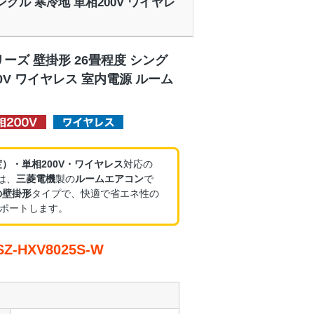
シングル 寒冷地 単相200V ワイヤレ
リーズ 壁掛形 26畳程度 シング
00V ワイヤレス 室内電源 ルーム
度）・単相200V・ワイヤレス
対応の
は、
三菱電機
製の
ルームエアコン
で
の壁掛形
タイプで、快適で省エネ性の
ポートします。
-HXV8025S-W