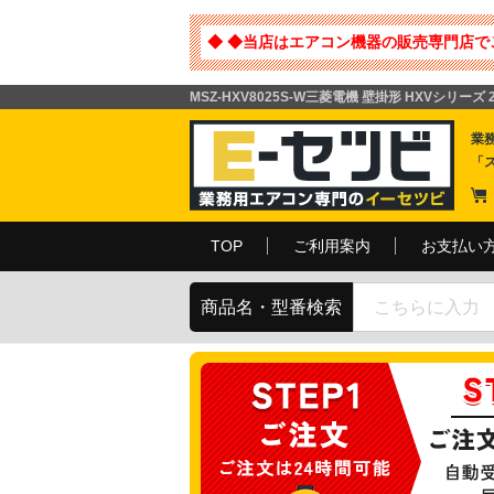
◆ ◆当店はエアコン機器の販売専門店で
MSZ-HXV8025S-W三菱電機 壁掛形 HXVシリー
業
「
TOP
ご利用案内
お支払い
商品名・型番検索