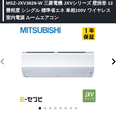
MSZ-JXV3626-W 三菱電機 JXVシリーズ 壁掛形 12
畳程度 シングル 標準省エネ 単相100V ワイヤレス
室内電源 ルームエアコン