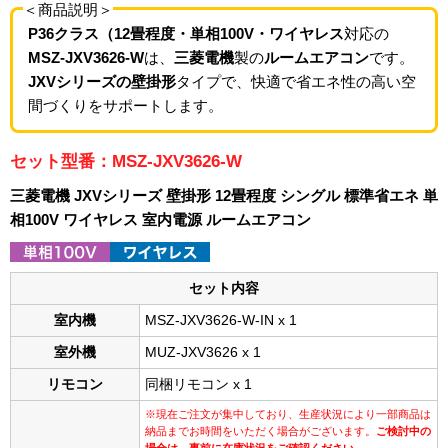
＜商品説明＞
P36クラス（12畳程度・単相100V・ワイヤレス
対応の
MSZ-JXV3626-W
は、
三菱電機
製の
ルームエアコン
です。
JXVシリーズの壁掛形
タイプで、快適で省エネ性の高い空
間づくりをサポートします。
セット型番：MSZ-JXV3626-W
三菱電機 JXVシリーズ 壁掛形 12畳程度 シングル 標準省エネ 単
相100V ワイヤレス 室内電源 ルームエアコン
セット内容
室内機
MSZ-JXV3626-W-IN x 1
室外機
MUZ-JXV3626 x 1
リモコン
同梱リモコン x 1
※現在ご注文が集中しており、生産状況により一部商品は
納品までお時間をいただく場合がございます。
ご検討中の
場合は、事前に在庫状況をご確認ください。