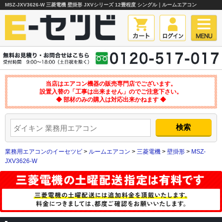
MSZ-JXV3626-W 三菱電機 壁掛形 JXVシリーズ 12畳程度 シングル｜ルームエアコン
当店はエアコン機器の販売専門店でございます。
設置入替の「工事は出来ません」のでご注意下さい。
◆ 部材のみの購入は対応出来かねます ◆
業務用エアコンのイーセツビ
>
ルームエアコン
>
三菱電機
>
壁掛形
>
MSZ-
JXV3626-W