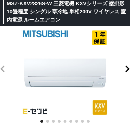
MSZ-KXV2826S-W 三菱電機 KXVシリーズ 壁掛形
10畳程度 シングル 寒冷地 単相200V ワイヤレス 室
内電源 ルームエアコン