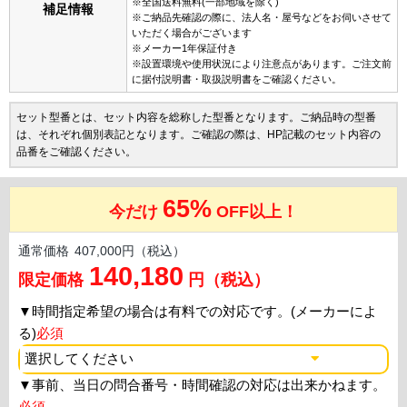
※全国送料無料(一部地域を除く)
補足情報
※ご納品先確認の際に、法人名・屋号などをお伺いさせて
いただく場合がございます
※メーカー1年保証付き
※設置環境や使用状況により注意点があります。ご注文前
に据付説明書・取扱説明書をご確認ください。
セット型番とは、セット内容を総称した型番となります。ご納品時の型番
は、それぞれ個別表記となります。ご確認の際は、HP記載のセット内容の
品番をご確認ください。
65%
今だけ
OFF以上！
通常価格
407,000円（税込）
140,180
限定価格
円（税込）
▼
時間指定希望の場合は有料での対応です。(メーカーによ
る)
必須
▼
事前、当日の問合番号・時間確認の対応は出来かねます。
必須