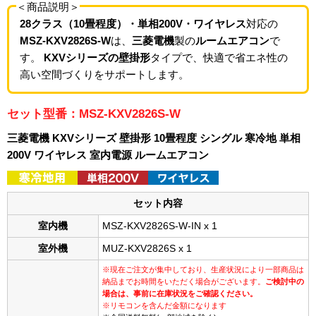
＜商品説明＞
28クラス（10畳程度）・単相200V・ワイヤレス
対応の
MSZ-KXV2826S-W
は、
三菱電機
製の
ルームエアコン
で
す。
KXVシリーズの壁掛形
タイプで、快適で省エネ性の
高い空間づくりをサポートします。
セット型番：MSZ-KXV2826S-W
三菱電機 KXVシリーズ 壁掛形 10畳程度 シングル 寒冷地 単相
200V ワイヤレス 室内電源 ルームエアコン
セット内容
室内機
MSZ-KXV2826S-W-IN x 1
室外機
MUZ-KXV2826S x 1
※現在ご注文が集中しており、生産状況により一部商品は
納品までお時間をいただく場合がございます。
ご検討中の
場合は、事前に在庫状況をご確認ください。
※リモコンを含んだ金額になります