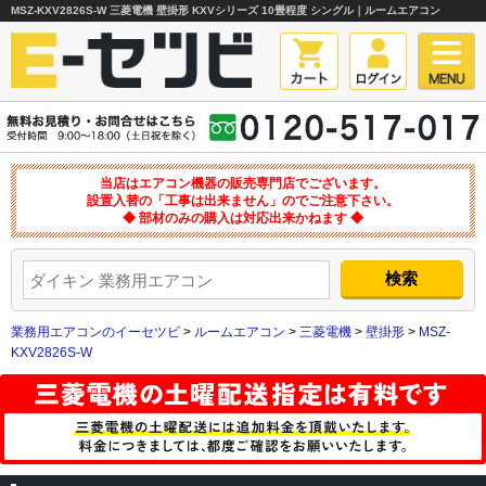
MSZ-KXV2826S-W 三菱電機 壁掛形 KXVシリーズ 10畳程度 シングル｜ルームエアコン
当店はエアコン機器の販売専門店でございます。
設置入替の「工事は出来ません」のでご注意下さい。
◆ 部材のみの購入は対応出来かねます ◆
業務用エアコンのイーセツビ
>
ルームエアコン
>
三菱電機
>
壁掛形
>
MSZ-
KXV2826S-W