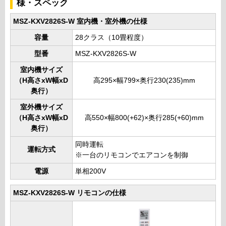
様・スペック
MSZ-KXV2826S-W 室内機・室外機の仕様
容量
28クラス（10畳程度）
型番
MSZ-KXV2826S-W
室内機サイズ
（H高さxW幅xD
高295×幅799×奥行230(235)mm
奥行）
室外機サイズ
（H高さxW幅xD
高550×幅800(+62)×奥行285(+60)mm
奥行）
同時運転
運転方式
※一台のリモコンでエアコンを制御
電源
単相200V
MSZ-KXV2826S-W リモコンの仕様