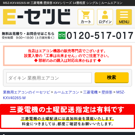
MSZ-KXV4026S-W 三菱電機 壁掛形 KXVシリーズ 14畳程度 シングル｜ルームエアコン
当店はエアコン機器の販売専門店でございます。
設置入替の「工事は出来ません」のでご注意下さい。
◆ 部材のみの購入は対応出来かねます ◆
業務用エアコンのイーセツビ
>
ルームエアコン
>
三菱電機
>
壁掛形
>
MSZ-
KXV4026S-W