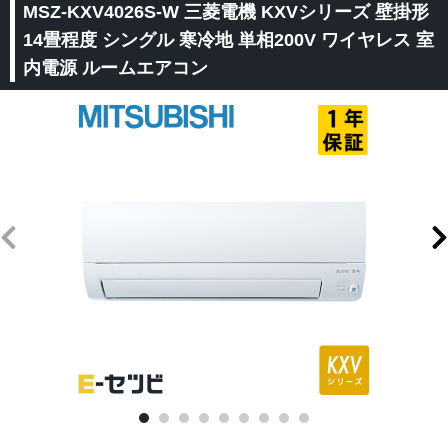
MSZ-KXV4026S-W 三菱電機 KXVシリーズ 壁掛形
14畳程度 シングル 寒冷地 単相200V ワイヤレス 室
内電源 ルームエアコン