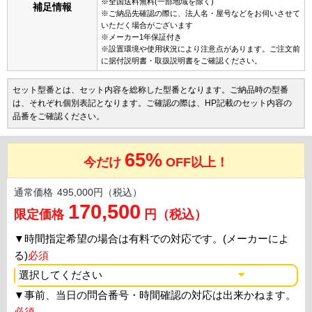
※全国送料無料(一部地域を除く)
補足情報
※ご納品先確認の際に、法人名・屋号などをお伺いさせて
いただく場合がございます
※メーカー1年保証付き
※設置環境や使用状況により注意点があります。ご注文前
に据付説明書・取扱説明書をご確認ください。
セット型番とは、セット内容を総称した型番となります。ご納品時の型番
は、それぞれ個別表記となります。ご確認の際は、HP記載のセット内容の
品番をご確認ください。
65%
今だけ
OFF以上！
通常価格
495,000円（税込）
170,500
限定価格
円（税込）
▼
時間指定希望の場合は有料での対応です。(メーカーによ
る)
必須
▼
事前、当日の問合番号・時間確認の対応は出来かねます。
必須