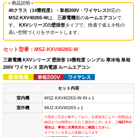
＜商品説明＞
40クラス（14畳程度）・単相200V・ワイヤレス
対応の
MSZ-KXV4026S-W
は、
三菱電機
製の
ルームエアコン
で
す。
KXVシリーズの壁掛形
タイプで、快適で省エネ性の
高い空間づくりをサポートします。
セット型番：MSZ-KXV4026S-W
三菱電機 KXVシリーズ 壁掛形 14畳程度 シングル 寒冷地 単相
200V ワイヤレス 室内電源 ルームエアコン
セット内容
室内機
MSZ-KXV4026S-W-IN x 1
室外機
MUZ-KXV4026S x 1
※現在ご注文が集中しており、生産状況により一部商品は
納品までお時間をいただく場合がございます。
ご検討中の
場合は、事前に在庫状況をご確認ください。
※リモコンを含んだ金額になります