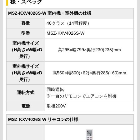
様・スペック
MSZ-KXV4026S-W 室内機・室外機の仕様
容量
40クラス（14畳程度）
型番
MSZ-KXV4026S-W
室内機サイズ
（H高さxW幅xD
高295×幅799×奥行230(235)mm
奥行）
室外機サイズ
（H高さxW幅xD
高550×幅800(+62)×奥行285(+60)mm
奥行）
同時運転
運転方式
※一台のリモコンでエアコンを制御
電源
単相200V
MSZ-KXV4026S-W リモコンの仕様