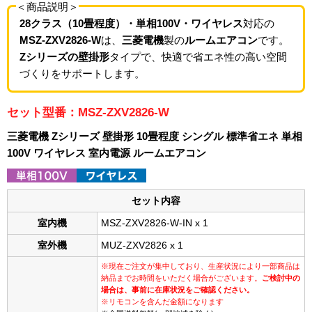
＜商品説明＞
28クラス（10畳程度）・単相100V・ワイヤレス
対応の
MSZ-ZXV2826-W
は、
三菱電機
製の
ルームエアコン
です。
Zシリーズの壁掛形
タイプで、快適で省エネ性の高い空間
づくりをサポートします。
セット型番：MSZ-ZXV2826-W
三菱電機 Zシリーズ 壁掛形 10畳程度 シングル 標準省エネ 単相
100V ワイヤレス 室内電源 ルームエアコン
セット内容
室内機
MSZ-ZXV2826-W-IN x 1
室外機
MUZ-ZXV2826 x 1
※現在ご注文が集中しており、生産状況により一部商品は
納品までお時間をいただく場合がございます。
ご検討中の
場合は、事前に在庫状況をご確認ください。
※リモコンを含んだ金額になります