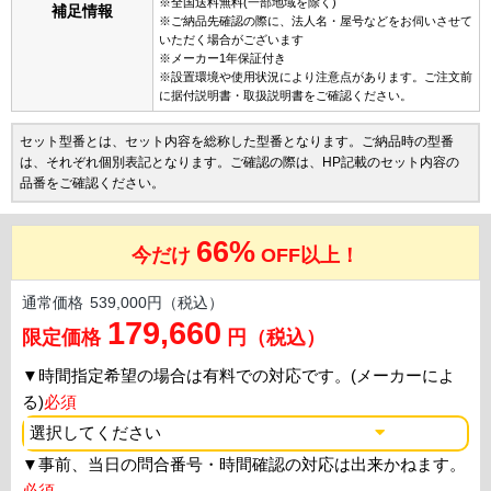
※全国送料無料(一部地域を除く)
補足情報
※ご納品先確認の際に、法人名・屋号などをお伺いさせて
いただく場合がございます
※メーカー1年保証付き
※設置環境や使用状況により注意点があります。ご注文前
に据付説明書・取扱説明書をご確認ください。
セット型番とは、セット内容を総称した型番となります。ご納品時の型番
は、それぞれ個別表記となります。ご確認の際は、HP記載のセット内容の
品番をご確認ください。
66%
今だけ
OFF以上！
通常価格
539,000円（税込）
179,660
限定価格
円（税込）
▼
時間指定希望の場合は有料での対応です。(メーカーによ
る)
必須
▼
事前、当日の問合番号・時間確認の対応は出来かねます。
必須