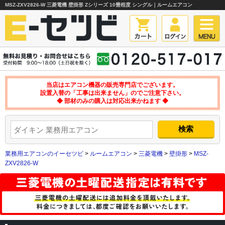
MSZ-ZXV2826-W 三菱電機 壁掛形 Zシリーズ 10畳程度 シングル｜ルームエアコン
当店はエアコン機器の販売専門店でございます。
設置入替の「工事は出来ません」のでご注意下さい。
◆ 部材のみの購入は対応出来かねます ◆
業務用エアコンのイーセツビ
>
ルームエアコン
>
三菱電機
>
壁掛形
>
MSZ-
ZXV2826-W