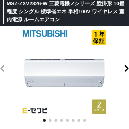
MSZ-ZXV2826-W 三菱電機 Zシリーズ 壁掛形 10畳
程度 シングル 標準省エネ 単相100V ワイヤレス 室
内電源 ルームエアコン