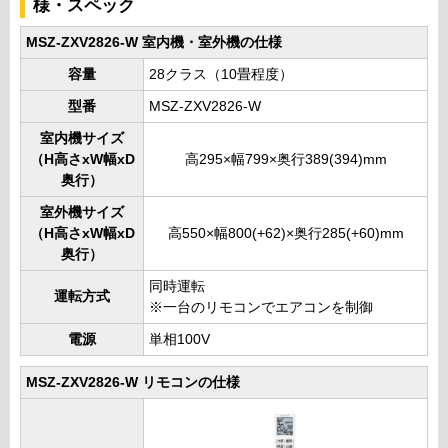
様・スペック
MSZ-ZXV2826-W 室内機・室外機の仕様
容量
28クラス（10畳程度）
型番
MSZ-ZXV2826-W
室内機サイズ
（H高さxW幅xD
高295×幅799×奥行389(394)mm
奥行）
室外機サイズ
（H高さxW幅xD
高550×幅800(+62)×奥行285(+60)mm
奥行）
同時運転
運転方式
※一台のリモコンでエアコンを制御
電源
単相100V
MSZ-ZXV2826-W リモコンの仕様