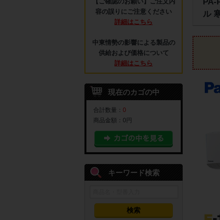
PA
【ご確認のお願い】ご注文内
容の誤りにご注意ください
ル 
詳細はこちら
中東情勢の影響による製品の
供給および価格について
詳細はこちら
現在のカゴの中
合計数量：
0
商品金額：
0円
キーワード検索