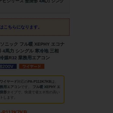
コナビシリーズ 壁掛形 4馬力 シング
はこちらになります。
ニック フル暖 XEPHY エコナ
 4馬力 シングル 寒冷地 三相
 冷媒R32 業務用エアコン
・ワイヤード
対応の
PA-P112K7KB
は、
務用エアコン
です。
フル暖 XEPHY エ
掛形
タイプで、快適で省エネ性の高い
トします。
P112K7KB