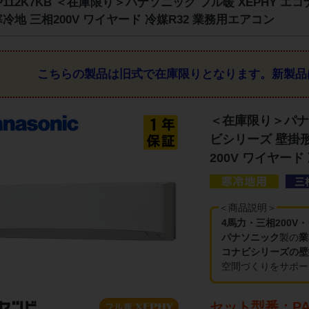
-P112K7KB ＜在庫限り＞パナソニック フル暖 XEPHY エ
寒冷地 三相200V ワイヤード 冷媒R32 業務用エアコン
こちらの製品は旧式で在庫限りとなります。
新製品
＜在庫限り＞パナソ
ビシリーズ 壁掛形
200V ワイヤード
＜商品説明＞
4馬力・三相200V
パナソニック
製の
業
コナビシリーズの壁
空間づくりをサポー
セット型番：PA-