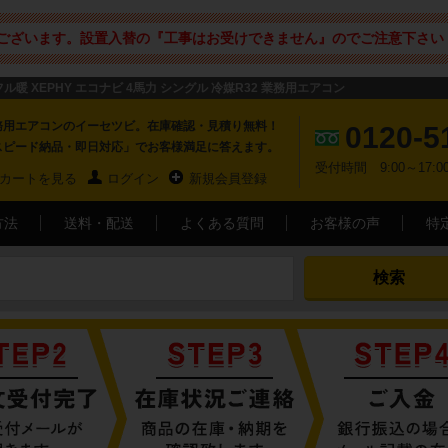
ございます。設置入替の『工事はお受けできません』のでご注意下さい 
フル暖 XEPHY エコナビ 4馬力 シングル 冷媒R32 業務用エアコン
務用エアコンのイーセツビ。在庫確認・見積り無料！
0120-5
スピード納品・即日対応」でお客様満足に答えます。
受付時間 9:00～17
カートを見る
ログイン
新規会員登録
方法
送料・配送
よくある質問
お客様の声
特