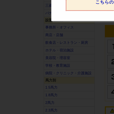
こちらの
三菱重工
パナソニック
設置場所別
事務所・オフィス
商店・店舗
飲食店・レストラン・厨房
ホテル・宿泊施設
美容院・理容室
学校・教育施設
病院・クリニック・介護施設
馬力別
1.5馬力
1.8馬力
2馬力
2.3馬力