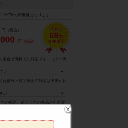
さい。
112K7Kの新機種となります。
今だけ
0
円（税込）
68
%
,000
円（税込）
OFF以上
の場合は有料での対応です。（メーカ
問合番号・時間確認の対応は出来かね
クでの配送、荷台上での商品お引き渡
X
の場合は持ち戻り・再配達料をご請求