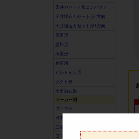
天井カセット形コンパクト
天井埋込カセット形2方向
天井埋込カセット形1方向
天吊形
壁掛形
床置形
厨房用
ビルトイン形
ダクト形
天吊自在形
メーカー別
ダイキン
日本キヤリア（旧東芝）
三菱電機
日立