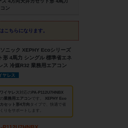
シリーズ 4方向天井カセット形 4馬力
アコン
はこちらになります。
ニック XEPHY Ecoシリーズ
形 4馬力 シングル 標準省エネ
ヤレス 冷媒R32 業務用エアコン
・ワイヤレス
対応の
PA-P112U7HNBX
の
業務用エアコン
です。
XEPHY Eco
カセット形4方向
タイプで、快適で省
くりをサポートします。
P112U7HNBX