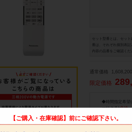
セット型番とは、セット
番は、それぞれ個別表記
内容の品番をご確認くだ
通常価格
1,608,20
289
限定価格
◆
時間指定希望
ーによる)
必須
【ご購入・在庫確認】前にご確認下さい。
◆
事前、当日の
ます。
必須