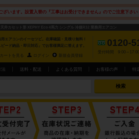
ございます。設置入替の『工事はお受けできません』のでご注意下さい 
天井カセット形 XEPHY Eco 4馬力 シングル 冷媒R32 業務用エアコン
務用エアコンのイーセツビ。在庫確認・見積り無料！
0120-5
スピード納品・即日対応」でお客様満足に答えます。
受付時間 9:00～17
カートを見る
ログイン
新規会員登録
方法
送料・配送
よくある質問
お客様の声
特