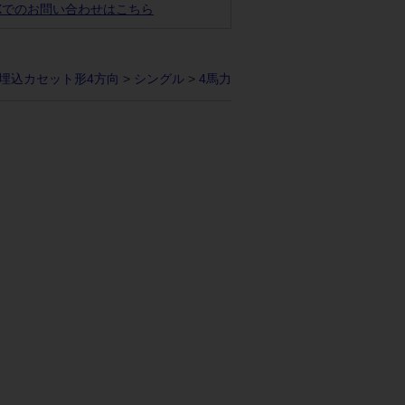
AXでのお問い合わせはこちら
埋込カセット形4方向
>
シングル
>
4馬力