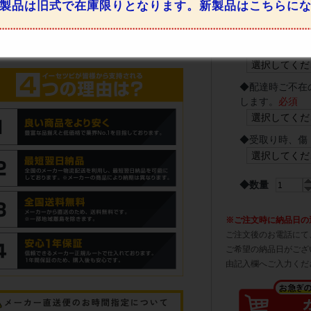
製品は旧式で在庫限りとなります。新製品はこちらに
◆
4トントラッ
しです。
必須
◆
配達時ご不在
します。
必須
◆
受取り時、傷
◆数量
※ご注文時に納品日の
ご注文後のお電話にて
ご希望の納品日がござ
由記入欄へご入力くだ