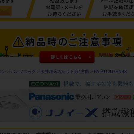
コン
>
パナソニック
>
天井埋込カセット形4方向
>
PA-P112U7HNBX