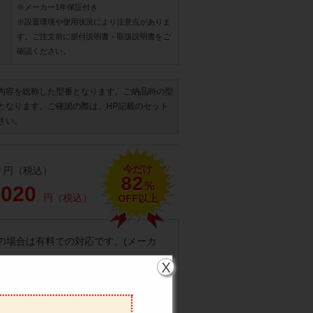
※メーカー1年保証付き
※設置環境や使用状況により注意点がありま
す。ご注文前に据付説明書・取扱説明書をご
確認ください。
内容を総称した型番となります。ご納品時の型
となります。ご確認の際は、HP記載のセット
さい。
今だけ
0
円（税込）
82
%
,020
円（税込）
OFF以上
の場合は有料での対応です。(メーカ
X
問合番号・時間確認の対応は出来かね