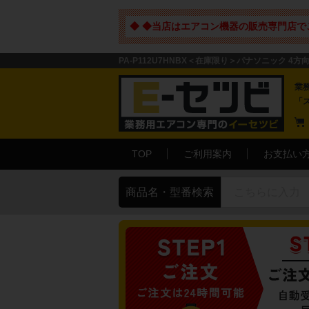
◆ ◆当店はエアコン機器の販売専門店で
PA-P112U7HNBX＜在庫限り＞パナソニック 4方向
業
「
TOP
ご利用案内
お支払い
商品名・型番検索