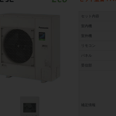
セット内容
室内機
室外機
リモコン
パネル
受信部
補足情報