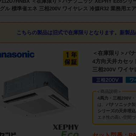
-P112U7HNBX ＜在庫限り＞パナソニック XEPHY Eco
グル 標準省エネ 三相200V ワイヤレス 冷媒R32 業務用エ
こちらの製品は旧式で在庫限りとなります。
新製品
＜在庫限り＞パナソ
4方向天井カセット
三相200V ワイ
＜商品説明＞
4馬力・三相200V
は、
パナソニック
製
シリーズの天井埋込
エネ性の高い空間づ
セット型番：PA-