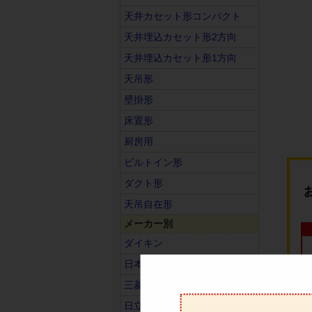
天井カセット形コンパクト
天井埋込カセット形2方向
天井埋込カセット形1方向
天吊形
壁掛形
床置形
厨房用
ビルトイン形
ダクト形
天吊自在形
メーカー別
ダイキン
日本キヤリア（旧東芝）
三菱電機
日立