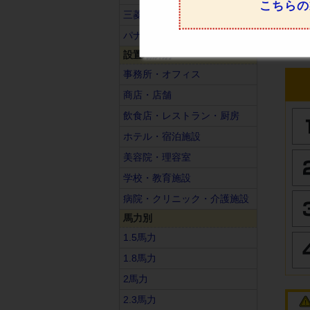
こちらの
三菱重工
パナソニック
設置場所別
事務所・オフィス
商店・店舗
飲食店・レストラン・厨房
ホテル・宿泊施設
美容院・理容室
学校・教育施設
病院・クリニック・介護施設
馬力別
1.5馬力
1.8馬力
2馬力
2.3馬力