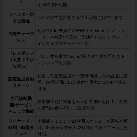
チ
を同時運転可能。
フィルター防
カビの発生を抑制する加工が施されています。
カビ処理
配管長30m未満のXEPHY Premium（ハイグレ
冷媒チャージ
ード）やXEPHY Eco（高効率）のシングル・ツ
レス
インタイプでチャージ不要。
ドレンポンプ
ドレン水を最大85cmの高さまで排水可能なド
（天井下面か
レンポンプを搭載。
ら85㎝）
変更した設定温度が一定時間後に元の温度に復
設定温度自動
帰。復帰時間は10分単位で最大240分まで設定
リターン
可能。
自己診断機
異常発生時に警報を表示して運転を停止。過去
能/サービス
の警報内容を4件まで記憶可能。
チェック機能
ワイヤード：
多機能リモコンで24時間スケジュール運転が可
時刻・時限タ
能。30分単位で最大72時間までタイマー設定が
イマー
可能。