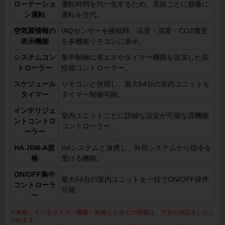
ローテーショ
運転時間を均一化するため、系統ごとに順番に
ン運転
運転を交代。
空気質情報の
IAQセンサーを接続時、温度・湿度・CO2濃度
表示機能
を多機能リモコンに表示。
システムコン
集中制御に省エネやタイマー機能を追加した高
トローラー
性能コントローラー。
スケジュール
リモコンと併用し、最大64台の室内ユニットを
タイマー
タイマー制御可能。
インテリジェ
室内ユニットごとに詳細な設定が可能な高機能
ントコントロ
コントローラー。
ーラー
HA JEM-A規
HAシステムと連携し、外部システムから指令を
格
受ける機能。
ON/OFF集中
最大64台の室内ユニットを一括でON/OFF操作
コントローラ
可能。
ー
※掲載しているサイズ・機能・画像など全ての情報は、万全の保証をいたし
かねます。