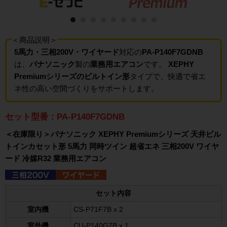
＜商品説明＞
5馬力・三相200V・ワイヤード
対応の
PA-P140F7GDNB
は、
パナソニック
製の
業務用エアコン
です。
XEPHY
Premiumシリーズのビルトイン形
タイプで、快適で省エ
ネ性の高い空間づくりをサポートします。
セット型番：PA-P140F7GDNB
＜在庫限り＞パナソニック XEPHY Premiumシリーズ 天井ビル
トインカセット形 5馬力 同時ツイン 超省エネ 三相200V ワイヤ
ード 冷媒R32 業務用エアコン
セット内容
室内機
CS-P71F7B x 2
室外機
CU-P140G7B x 1