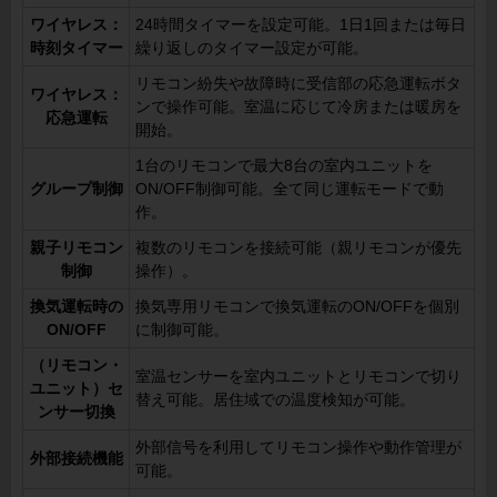
ワイヤレス：
24時間タイマーを設定可能。1日1回または毎日
時刻タイマー
繰り返しのタイマー設定が可能。
リモコン紛失や故障時に受信部の応急運転ボタ
ワイヤレス：
ンで操作可能。室温に応じて冷房または暖房を
応急運転
開始。
1台のリモコンで最大8台の室内ユニットを
グループ制御
ON/OFF制御可能。全て同じ運転モードで動
作。
親子リモコン
複数のリモコンを接続可能（親リモコンが優先
制御
操作）。
換気運転時の
換気専用リモコンで換気運転のON/OFFを個別
ON/OFF
に制御可能。
（リモコン・
室温センサーを室内ユニットとリモコンで切り
ユニット）セ
替え可能。居住域での温度検知が可能。
ンサー切換
外部信号を利用してリモコン操作や動作管理が
外部接続機能
可能。