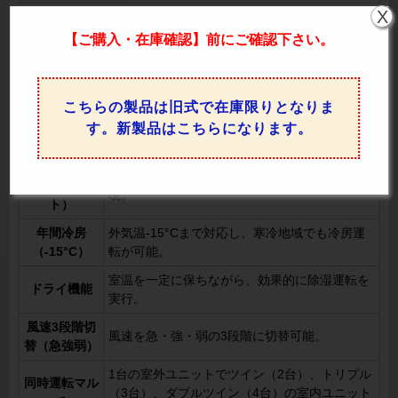
X
PA-P140F7GDNB の機能一覧
【ご購入・在庫確認】前にご確認下さい。
人の動きを検知し、運転負荷に応じた効率的な
エコナビ
運転を実現。「風あて」や「風よけ」の制御を
行い、個別風向設定も可能です。
こちらの製品は旧式で在庫限りとなりま
室温に応じて冷房・暖房を自動で切り替え、快
す。新製品はこちらになります。
冷暖自動切換
適な温度を維持。
暖房優先（ホ
暖房運転時に冷風を防ぎ、快適な暖房運転を実
ットスター
現。
ト）
年間冷房
外気温-15°Cまで対応し、寒冷地域でも冷房運
（-15°C）
転が可能。
室温を一定に保ちながら、効果的に除湿運転を
ドライ機能
実行。
風速3段階切
風速を急・強・弱の3段階に切替可能。
替（急強弱）
1台の室外ユニットでツイン（2台）、トリプル
同時運転マル
（3台）、ダブルツイン（4台）の室内ユニット