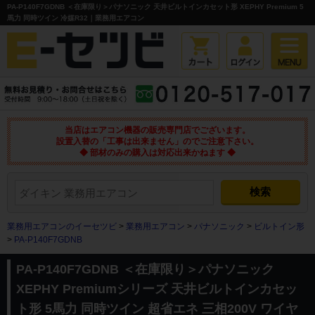
PA-P140F7GDNB ＜在庫限り＞パナソニック 天井ビルトインカセット形 XEPHY Premium 5
馬力 同時ツイン 冷媒R32｜業務用エアコン
当店はエアコン機器の販売専門店でございます。
設置入替の「工事は出来ません」のでご注意下さい。
◆ 部材のみの購入は対応出来かねます ◆
業務用エアコンのイーセツビ
>
業務用エアコン
>
パナソニック
>
ビルトイン形
>
PA-P140F7GDNB
PA-P140F7GDNB ＜在庫限り＞パナソニック
XEPHY Premiumシリーズ 天井ビルトインカセッ
ト形 5馬力 同時ツイン 超省エネ 三相200V ワイヤ