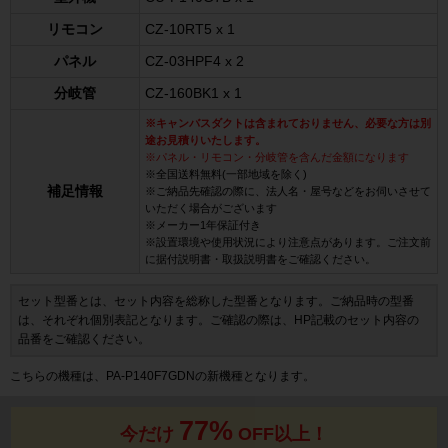
リモコン
CZ-10RT5 x 1
パネル
CZ-03HPF4 x 2
分岐管
CZ-160BK1 x 1
※キャンバスダクトは含まれておりません、必要な方は別
途お見積りいたします。
※パネル・リモコン・分岐管を含んだ金額になります
※全国送料無料(一部地域を除く)
補足情報
※ご納品先確認の際に、法人名・屋号などをお伺いさせて
いただく場合がございます
※メーカー1年保証付き
※設置環境や使用状況により注意点があります。ご注文前
に据付説明書・取扱説明書をご確認ください。
セット型番とは、セット内容を総称した型番となります。ご納品時の型番
は、それぞれ個別表記となります。ご確認の際は、HP記載のセット内容の
品番をご確認ください。
こちらの機種は、PA-P140F7GDNの新機種となります。
77%
今だけ
OFF以上！