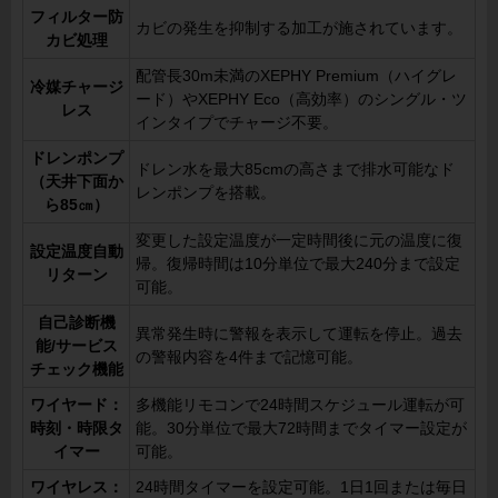
フィルター防
カビの発生を抑制する加工が施されています。
カビ処理
配管長30m未満のXEPHY Premium（ハイグレ
冷媒チャージ
ード）やXEPHY Eco（高効率）のシングル・ツ
レス
インタイプでチャージ不要。
ドレンポンプ
ドレン水を最大85cmの高さまで排水可能なド
（天井下面か
レンポンプを搭載。
ら85㎝）
変更した設定温度が一定時間後に元の温度に復
設定温度自動
帰。復帰時間は10分単位で最大240分まで設定
リターン
可能。
自己診断機
異常発生時に警報を表示して運転を停止。過去
能/サービス
の警報内容を4件まで記憶可能。
チェック機能
ワイヤード：
多機能リモコンで24時間スケジュール運転が可
時刻・時限タ
能。30分単位で最大72時間までタイマー設定が
イマー
可能。
ワイヤレス：
24時間タイマーを設定可能。1日1回または毎日