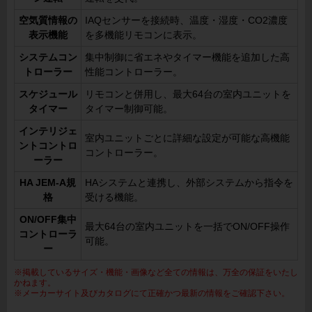
空気質情報の
IAQセンサーを接続時、温度・湿度・CO2濃度
表示機能
を多機能リモコンに表示。
システムコン
集中制御に省エネやタイマー機能を追加した高
トローラー
性能コントローラー。
スケジュール
リモコンと併用し、最大64台の室内ユニットを
タイマー
タイマー制御可能。
インテリジェ
室内ユニットごとに詳細な設定が可能な高機能
ントコントロ
コントローラー。
ーラー
HA JEM-A規
HAシステムと連携し、外部システムから指令を
格
受ける機能。
ON/OFF集中
最大64台の室内ユニットを一括でON/OFF操作
コントローラ
可能。
ー
※掲載しているサイズ・機能・画像など全ての情報は、万全の保証をいたし
かねます。
※メーカーサイト及びカタログにて正確かつ最新の情報をご確認下さい。