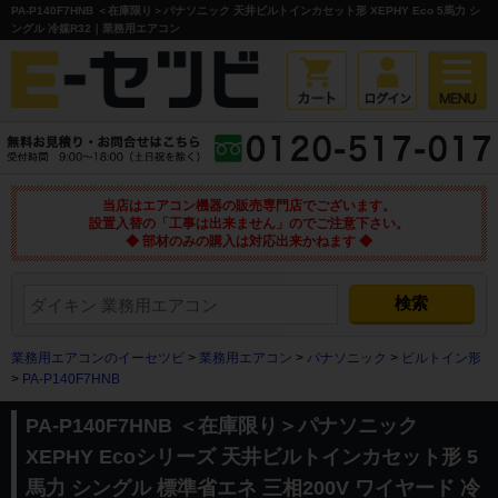
PA-P140F7HNB ＜在庫限り＞パナソニック 天井ビルトインカセット形 XEPHY Eco 5馬力 シ
ングル 冷媒R32｜業務用エアコン
当店はエアコン機器の販売専門店でございます。
設置入替の「工事は出来ません」のでご注意下さい。
◆ 部材のみの購入は対応出来かねます ◆
業務用エアコンのイーセツビ
>
業務用エアコン
>
パナソニック
>
ビルトイン形
>
PA-P140F7HNB
PA-P140F7HNB ＜在庫限り＞パナソニック
XEPHY Ecoシリーズ 天井ビルトインカセット形 5
馬力 シングル 標準省エネ 三相200V ワイヤード 冷