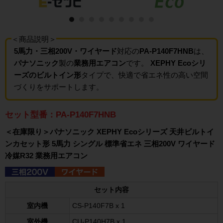
＜商品説明＞
5馬力・三相200V・ワイヤード
対応の
PA-P140F7HNB
は、
パナソニック
製の
業務用エアコン
です。
XEPHY Ecoシリ
ーズのビルトイン形
タイプで、快適で省エネ性の高い空間
づくりをサポートします。
セット型番：PA-P140F7HNB
＜在庫限り＞パナソニック XEPHY Ecoシリーズ 天井ビルトイ
ンカセット形 5馬力 シングル 標準省エネ 三相200V ワイヤード
冷媒R32 業務用エアコン
セット内容
室内機
CS-P140F7B x 1
室外機
CU-P140H7B x 1