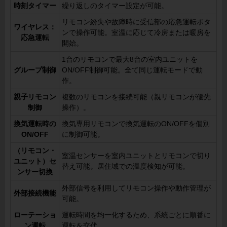
時刻タイマー
繰り返しのタイマー設定が可能。
リモコン紛失や故障時に受信部の応急運転ボタ
ワイヤレス：
ンで操作可能。室温に応じて冷房または暖房を
応急運転
開始。
1台のリモコンで最大8台の室内ユニットを
グループ制御
ON/OFF制御可能。全て同じ運転モードで動
作。
親子リモコン
複数のリモコンを接続可能（親リモコンが優先
制御
操作）。
換気運転時の
換気専用リモコンで換気運転のON/OFFを個別
ON/OFF
に制御可能。
（リモコン・
室温センサーを室内ユニットとリモコンで切り
ユニット）セ
替え可能。居住域での温度検知が可能。
ンサー切換
外部信号を利用してリモコン操作や動作管理が
外部接続機能
可能。
ローテーショ
運転時間を均一化するため、系統ごとに順番に
ン運転
運転を交代。