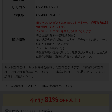
リモコン
CZ-10RT5 x 1
パネル
CZ-06HPF4 x 1
※キャンバスダクトは含まれておりません、必要な方は別
途お見積りいたします。
※パネル・リモコンを含んだ金額になります
※全国送料無料(一部地域を除く)
補足情報
※ご納品先確認の際に、法人名・屋号などをお伺いさせて
いただく場合がございます
※メーカー1年保証付き
※設置環境や使用状況により注意点があります。ご注文前
に据付説明書・取扱説明書をご確認ください。
セット型番とは、セット内容を総称した型番となります。ご納品時の型番
は、それぞれ個別表記となります。ご確認の際は、HP記載のセット内容の
品番をご確認ください。
こちらの機種は、PA-P140F7HNの新機種となります。
81%
今だけ
OFF以上！
通常価格
1,933,800円（税込）