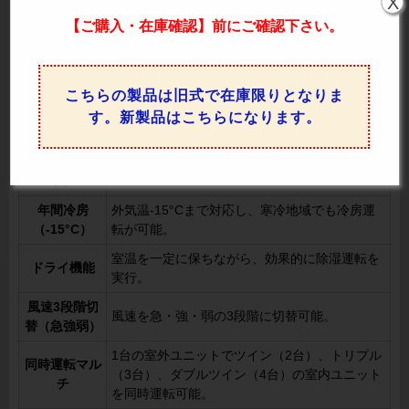
X
【ご購入・在庫確認】前にご確認下さい。
人の動きを検知し、運転負荷に応じた効率的な
エコナビ
運転を実現。「風あて」や「風よけ」の制御を
行い、個別風向設定も可能です。
こちらの製品は旧式で在庫限りとなりま
室温に応じて冷房・暖房を自動で切り替え、快
冷暖自動切換
適な温度を維持。
す。新製品はこちらになります。
暖房優先（ホ
暖房運転時に冷風を防ぎ、快適な暖房運転を実
ットスター
現。
ト）
年間冷房
外気温-15°Cまで対応し、寒冷地域でも冷房運
（-15°C）
転が可能。
室温を一定に保ちながら、効果的に除湿運転を
ドライ機能
実行。
風速3段階切
風速を急・強・弱の3段階に切替可能。
替（急強弱）
1台の室外ユニットでツイン（2台）、トリプル
同時運転マル
（3台）、ダブルツイン（4台）の室内ユニット
チ
を同時運転可能。