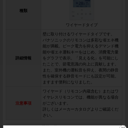
種類
ワイヤードタイプ
壁に取り付けるワイヤードタイプです。
パナソニックのリモコンは多彩な省エネ機
能が満載。ピーク電力を抑えるデマンド機
能や省エネ運転キーをはじめ、消費電力量
詳細情報
をグラフで表示。「見える化」を可能にし
たことで、節電意識の向上に貢献します。
また、室外機の運転音を抑え、夜間の静音
性を確保する静音モードにも設定が可能。
ますます便利になりました。
ワイヤード（リモコン内蔵含む）またはワ
イヤレスリモコンでは、機能が異なる場合
注意事項
がございます。
詳しくはメーカーカタログよりご確認くだ
さい。
PA-P140F7HNB の機能一覧