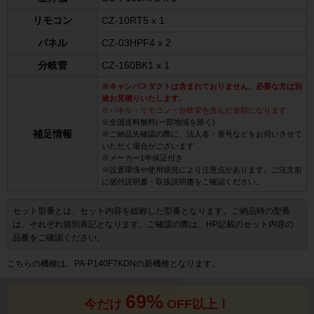
リモコン
CZ-10RT5 x 1
パネル
CZ-03HPF4 x 2
分岐管
CZ-160BK1 x 1
※キャンバスダクトは含まれておりません、必要な方は別
途お見積りいたします。
※パネル・リモコン・分岐管を含んだ金額になります
※全国送料無料(一部地域を除く)
補足情報
※ご納品先確認の際に、法人名・屋号などをお伺いさせて
いただく場合がございます
※メーカー1年保証付き
※設置環境や使用状況により注意点があります。ご注文前
に据付説明書・取扱説明書をご確認ください。
セット型番とは、セット内容を総称した型番となります。ご納品時の型番
は、それぞれ個別表記となります。ご確認の際は、HP記載のセット内容の
品番をご確認ください。
こちらの機種は、PA-P140F7KDNの新機種となります。
69%
今だけ
OFF以上！