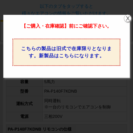
以下のタブをタップすると
様々なエアコンの情報をご覧いただけます。
X
【ご購入・在庫確認】前にご確認下さい。
特徴
カタログ
馬力
価格比較
仕様
こちらの製品は旧式で在庫限りとなりま
PA-P140F7KDNB パナソニック 業務用エアコンの
す。新製品はこちらになります。
仕様・スペック
PA-P140F7KDNB 室内機・室外機の仕様
容量
5馬力
型番
PA-P140F7KDNB
同時運転
運転方式
※一台のリモコンでエアコンを制御
電源
三相200V
PA-P140F7KDNB リモコンの仕様