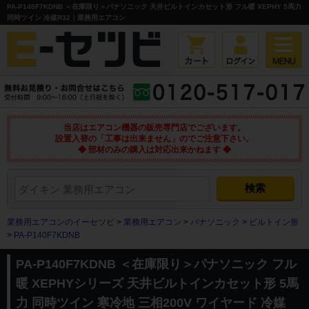
PA-P140F7KDNB ＜在庫限り＞パナソニック 天井ビルトインカセット形 フル暖 XEPHY 5馬力
同時ツイン 冷媒R32｜業務用エアコン
当店はエアコン機器の販売専門店でございます。
設置入替の「工事は出来ません」のでご注意下さい。
◆ 部材のみの購入は対応出来かねます ◆
業務用エアコンのイーセツビ
>
業務用エアコン
>
パナソニック
>
ビルトイン形
>
PA-P140F7KDNB
PA-P140F7KDNB ＜在庫限り＞パナソニック フル
暖 XEPHYシリーズ 天井ビルトインカセット形 5馬
力 同時ツイン 寒冷地 三相200V ワイヤード 冷媒