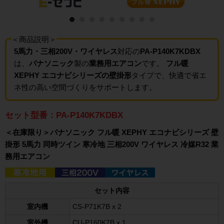
＜商品説明＞
5馬力・三相200V・ワイヤレス
対応の
PA-P140K7KDBX
は、
パナソニック
製の
業務用エアコン
です。
フル暖
XEPHY エコナビシリーズの壁掛形
タイプで、快適で省エ
ネ性の高い空間づくりをサポートします。
セット型番：PA-P140K7KDBX
＜在庫限り＞パナソニック フル暖 XEPHY エコナビシリーズ 壁
掛形 5馬力 同時ツイン 寒冷地 三相200V ワイヤレス 冷媒R32 業
務用エアコン
セット内容
室内機
CS-P71K7B x 2
室外機
CU-P160K7B x 1