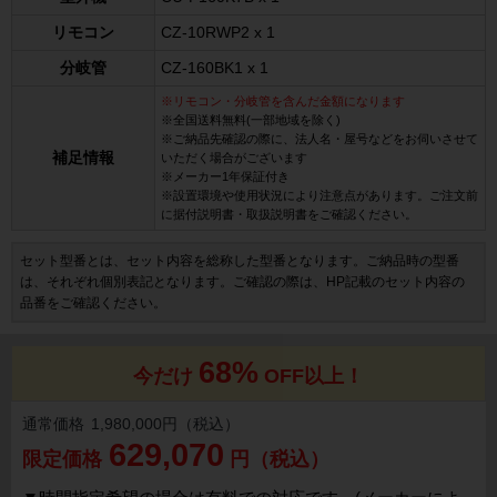
リモコン
CZ-10RWP2 x 1
分岐管
CZ-160BK1 x 1
※リモコン・分岐管を含んだ金額になります
※全国送料無料(一部地域を除く)
※ご納品先確認の際に、法人名・屋号などをお伺いさせて
補足情報
いただく場合がございます
※メーカー1年保証付き
※設置環境や使用状況により注意点があります。ご注文前
に据付説明書・取扱説明書をご確認ください。
セット型番とは、セット内容を総称した型番となります。ご納品時の型番
は、それぞれ個別表記となります。ご確認の際は、HP記載のセット内容の
品番をご確認ください。
68%
今だけ
OFF以上！
通常価格
1,980,000円（税込）
629,070
限定価格
円（税込）