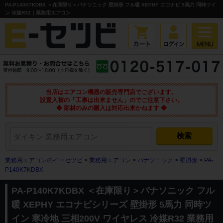
PA-P140K7KDBX ＜在庫限り＞パナソニック 壁掛形 フル暖 XEPHY エコナビ 5馬力 同時ツイ
ン 冷媒R32｜業務用エアコン
当店はエアコン機器の販売専門店でございます。
設置入替の「工事は出来ません」のでご注意下さい。
◆ 部材のみの購入は対応出来かねます ◆
業務用エアコンのイーセツビ
>
業務用エアコン
>
パナソニック
>
壁掛形
>
PA-
P140K7KDBX
PA-P140K7KDBX ＜在庫限り＞パナソニック フル
暖 XEPHY エコナビシリーズ 壁掛形 5馬力 同時ツ
イン 寒冷地 三相200V ワイヤレス 冷媒R32 業務用