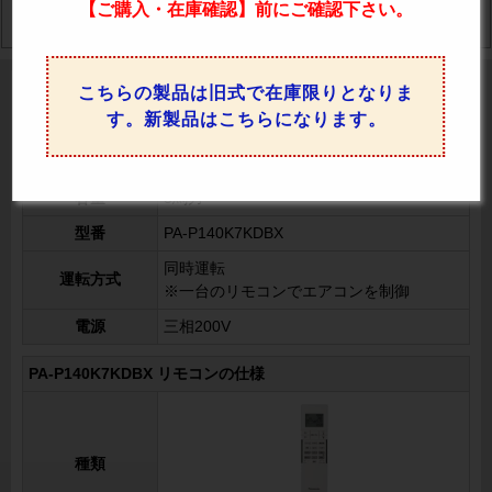
【ご購入・在庫確認】前にご確認下さい。
特徴
カタログ
馬力
価格比較
仕様
こちらの製品は旧式で在庫限りとなりま
PA-P140K7KDBX パナソニック 業務用エアコンの
す。新製品はこちらになります。
仕様・スペック
PA-P140K7KDBX 室内機・室外機の仕様
容量
5馬力
型番
PA-P140K7KDBX
同時運転
運転方式
※一台のリモコンでエアコンを制御
電源
三相200V
PA-P140K7KDBX リモコンの仕様
種類