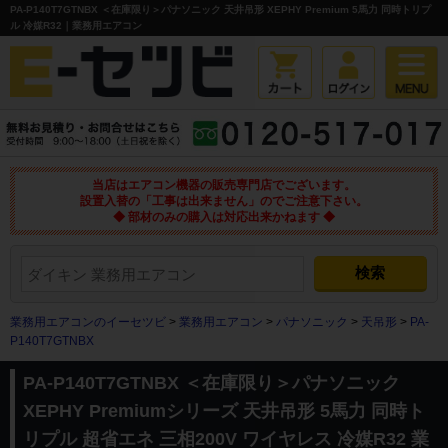
PA-P140T7GTNBX ＜在庫限り＞パナソニック 天井吊形 XEPHY Premium 5馬力 同時トリプ
ル 冷媒R32｜業務用エアコン
当店はエアコン機器の販売専門店でございます。
設置入替の「工事は出来ません」のでご注意下さい。
◆ 部材のみの購入は対応出来かねます ◆
業務用エアコンのイーセツビ
>
業務用エアコン
>
パナソニック
>
天吊形
>
PA-
P140T7GTNBX
PA-P140T7GTNBX ＜在庫限り＞パナソニック
XEPHY Premiumシリーズ 天井吊形 5馬力 同時ト
リプル 超省エネ 三相200V ワイヤレス 冷媒R32 業