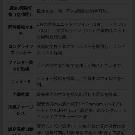
風速3段階切
風速を急・強・弱の3段階に切替可能。
替（急強弱）
1台の室外ユニットでツイン（2台）、トリプル
同時運転マル
（3台）、ダブルツイン（4台）の室内ユニット
チ
を同時運転可能。
ロングライフ
長期間交換不要のフィルターを採用し、メンテ
フィルター
ナンスを軽減。
フィルター防
カビの発生を抑制する加工が施されています。
カビ処理
ナノイー技術を搭載し、空気中のウイルスを抑
ナノイーX
制。
内部乾燥
緩衝室内の空気を排気処理して湿気を軽減。
配管長30m未満のXEPHY Premium（ハイグレ
冷媒チャージ
ード）やXEPHY Eco（高効率）のシングル・ツ
レス
インタイプでチャージ不要。
変更した設定温度が一定時間後に元の温度に復
設定温度自動
帰。復帰時間は10分単位で最大240分まで設定