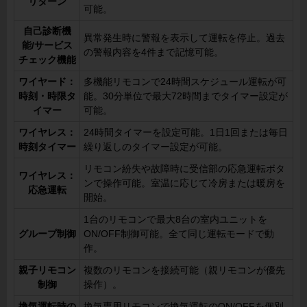
リターン
可能。
自己診断機
異常発生時に警報を表示して運転を停止。過去
能/サービス
の警報内容を4件まで記憶可能。
チェック機能
ワイヤード：
多機能リモコンで24時間スケジュール運転が可
時刻・時限タ
能。30分単位で最大72時間までタイマー設定が
イマー
可能。
ワイヤレス：
24時間タイマーを設定可能。1日1回または毎日
時刻タイマー
繰り返しのタイマー設定が可能。
リモコン紛失や故障時に受信部の応急運転ボタ
ワイヤレス：
ンで操作可能。室温に応じて冷房または暖房を
応急運転
開始。
1台のリモコンで最大8台の室内ユニットを
グループ制御
ON/OFF制御可能。全て同じ運転モードで動
作。
親子リモコン
複数のリモコンを接続可能（親リモコンが優先
制御
操作）。
換気運転時の
換気専用リモコンで換気運転のON/OFFを個別