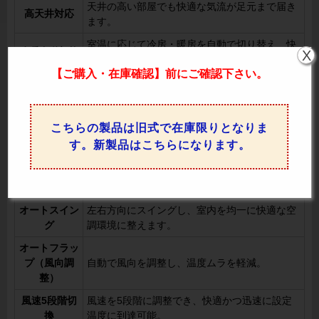
天井の高い部屋でも快適な気流が足元まで届き
高天井対応
ます。
室温に応じて冷房・暖房を自動で切り替え、快
冷暖自動切換
X
適な温度を維持。
【ご購入・在庫確認】前にご確認下さい。
暖房優先（ホ
暖房運転時に冷風を防ぎ、快適な暖房運転を実
ットスター
現。
ト）
こちらの製品は旧式で在庫限りとなりま
年間冷房
外気温-15°Cまで対応し、寒冷地域でも冷房運
す。新製品はこちらになります。
（-15°C）
転が可能。
室温を一定に保ちながら、効果的に除湿運転を
ドライ機能
実行。
オートスイン
左右方向にスイングし、室内を均一に快適な空
グ
調環境に整えます。
オートフラッ
プ（風向調
自動で風向を調整し、温度ムラを軽減。
整）
風速5段階切
風速を5段階に調整でき、快適かつ迅速に設定
換
温度に到達可能。