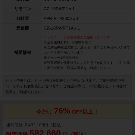
リモコン
CZ-10RWP2 x 1
分岐管
APR-RTP280A x 1
受信部
CZ-10RWRT1A x 1
※リモコン・分岐管を含んだ金額になります
※全国送料無料(一部地域を除く)
※ご納品先確認の際に、法人名・屋号などをお伺いさせて
補足情報
いただく場合がございます
※メーカー1年保証付き
※設置環境や使用状況により注意点があります。ご注文前
に据付説明書・取扱説明書をご確認ください。
セット型番とは、セット内容を総称した型番となります。ご納品時の型番
は、それぞれ個別表記となります。ご確認の際は、HP記載のセット内容の
品番をご確認ください。
76%
今だけ
OFF以上！
通常価格
2,432,100円（税込）
582,660
限定価格
円（税込）