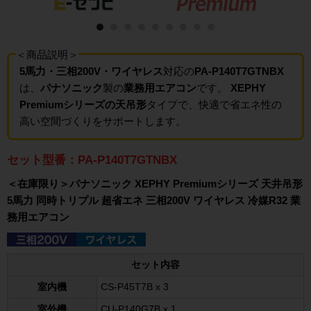
＜商品説明＞
5馬力・三相200V・ワイヤレス
対応の
PA-P140T7GTNBX
は、
パナソニック
製の
業務用エアコン
です。
XEPHY
Premiumシリーズの天吊形
タイプで、快適で省エネ性の
高い空間づくりをサポートします。
セット型番：PA-P140T7GTNBX
＜在庫限り＞パナソニック XEPHY Premiumシリーズ 天井吊形
5馬力 同時トリプル 超省エネ 三相200V ワイヤレス 冷媒R32 業
務用エアコン
セット内容
室内機
CS-P45T7B x 3
室外機
CU-P140G7B x 1