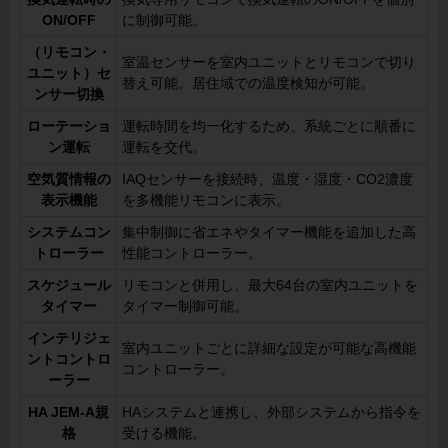
ON/OFF
に制御可能。
（リモコン・
室温センサーを室内ユニットとリモコンで切り
ユニット）セ
替え可能。居住域での温度検知が可能。
ンサー切換
ローテーショ
運転時間を均一化するため、系統ごとに順番に
ン運転
運転を交代。
空気質情報の
IAQセンサーを接続時、温度・湿度・CO2濃度
表示機能
を多機能リモコンに表示。
システムコン
集中制御に省エネやタイマー機能を追加した高
トローラー
性能コントローラー。
スケジュール
リモコンと併用し、最大64台の室内ユニットを
タイマー
タイマー制御可能。
インテリジェ
室内ユニットごとに詳細な設定が可能な高機能
ントコントロ
コントローラー。
ーラー
HA JEM-A規
HAシステムと連携し、外部システムから指令を
格
受ける機能。