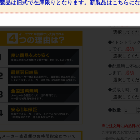
ーによる)
必須
製品は旧式で在庫限りとなります。新製品はこちらに
◆
事前、当日の
ます。
必須
◆
4トントラッ
しです。
必須
◆
配達時ご不在
します。
必須
◆
受取り時、傷
◆数量
※ご注文時に納品日の
ご注文後のお電話にて
ご希望の納品日がござ