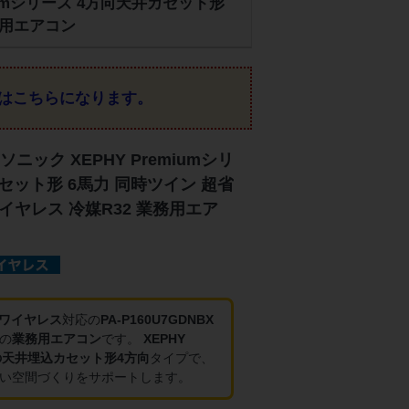
miumシリーズ 4方向天井カセット形
業務用エアコン
はこちらになります。
ック XEPHY Premiumシリ
セット形 6馬力 同時ツイン 超省
ワイヤレス 冷媒R32 業務用エア
・ワイヤレス
対応の
PA-P160U7GDNBX
の
業務用エアコン
です。
XEPHY
ズの天井埋込カセット形4方向
タイプで、
い空間づくりをサポートします。