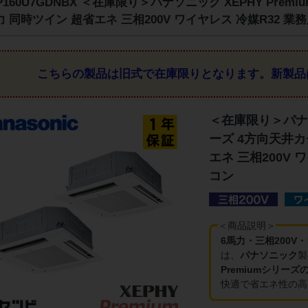
-P160U7GDNBX ＜在庫限り＞パナソニック XEPHY Pre
力 同時ツイン 超省エネ 三相200V ワイヤレス 冷媒R32 
こちらの製品は旧式で在庫限りとなります。
新製品
＜在庫限り＞パナソニ
ーズ 4方向天井カ
エネ 三相200V 
コン
＜商品説明＞
6馬力・三相200V
は、
パナソニック
製
Premiumシリー
快適で省エネ性の高