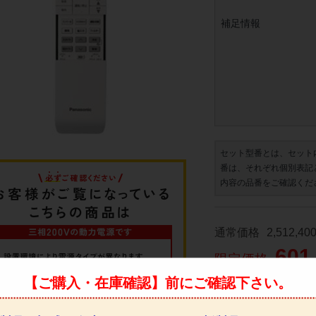
補足情報
セット型番とは、セット
番は、それぞれ個別表記
内容の品番をご確認くだ
通常価格
2,512,40
601
限定価格
【ご購入・在庫確認】前にご確認下さい。
◆
時間指定希望