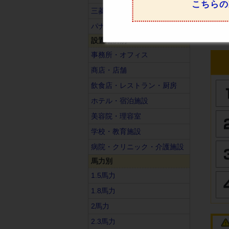
こちらの
三菱重工
パナソニック
設置場所別
事務所・オフィス
商店・店舗
飲食店・レストラン・厨房
ホテル・宿泊施設
美容院・理容室
学校・教育施設
病院・クリニック・介護施設
馬力別
1.5馬力
1.8馬力
2馬力
2.3馬力