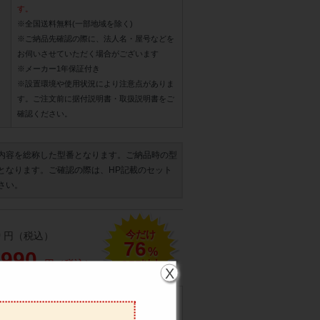
す。
※全国送料無料(一部地域を除く)
※ご納品先確認の際に、法人名・屋号などを
お伺いさせていただく場合がございます
※メーカー1年保証付き
※設置環境や使用状況により注意点がありま
す。ご注文前に据付説明書・取扱説明書をご
確認ください。
内容を総称した型番となります。ご納品時の型
となります。ご確認の際は、HP記載のセット
さい。
今だけ
0
円（税込）
76
%
,990
円（税込）
OFF以上
X
の場合は有料での対応です。(メーカ