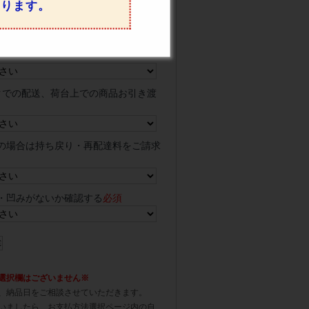
なります。
問合番号・時間確認の対応は出来かね
クでの配送、荷台上での商品お引き渡
の場合は持ち戻り・再配達料をご請求
・凹みがないか確認する
必須
選択欄はございません※
、納品日をご相談させていただきます。
いましたら、お支払方法選択ページ内の自