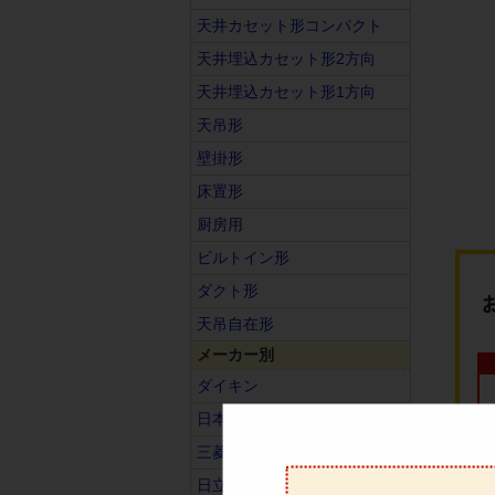
天井カセット形コンパクト
天井埋込カセット形2方向
天井埋込カセット形1方向
天吊形
壁掛形
床置形
厨房用
ビルトイン形
ダクト形
天吊自在形
メーカー別
ダイキン
日本キヤリア（旧東芝）
三菱電機
日立