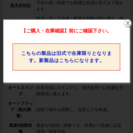
天井の高い部屋でも快適な気流が足元まで届き
高天井対応
ます。
室温に応じて冷房・暖房を自動で切り替え、快
冷暖自動切換
X
適な温度を維持。
【ご購入・在庫確認】前にご確認下さい。
暖房優先（ホ
暖房運転時に冷風を防ぎ、快適な暖房運転を実
ットスター
現。
ト）
こちらの製品は旧式で在庫限りとなりま
年間冷房
外気温-15°Cまで対応し、寒冷地域でも冷房運
す。新製品はこちらになります。
（-15°C）
転が可能。
室温を一定に保ちながら、効果的に除湿運転を
ドライ機能
実行。
オートスイン
左右方向にスイングし、室内を均一に快適な空
グ
調環境に整えます。
オートフラッ
プ（風向調
自動で風向を調整し、温度ムラを軽減。
整）
風速5段階切
風速を5段階に調整でき、快適かつ迅速に設定
換
温度に到達可能。