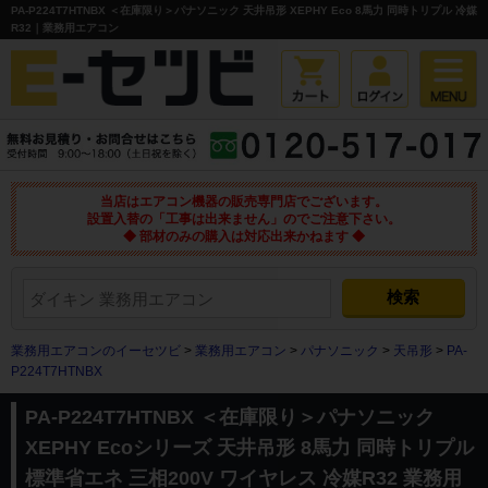
PA-P224T7HTNBX ＜在庫限り＞パナソニック 天井吊形 XEPHY Eco 8馬力 同時トリプル 冷媒
R32｜業務用エアコン
当店はエアコン機器の販売専門店でございます。
設置入替の「工事は出来ません」のでご注意下さい。
◆ 部材のみの購入は対応出来かねます ◆
業務用エアコンのイーセツビ
>
業務用エアコン
>
パナソニック
>
天吊形
>
PA-
P224T7HTNBX
PA-P224T7HTNBX ＜在庫限り＞パナソニック
XEPHY Ecoシリーズ 天井吊形 8馬力 同時トリプル
標準省エネ 三相200V ワイヤレス 冷媒R32 業務用