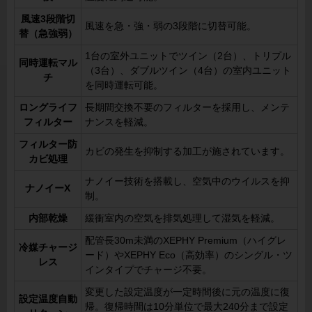
風速3段階切
風速を急・強・弱の3段階に切替可能。
替（急強弱）
1台の室外ユニットでツイン（2台）、トリプル
同時運転マル
（3台）、ダブルツイン（4台）の室内ユニット
チ
を同時運転可能。
ロングライフ
長期間交換不要のフィルターを採用し、メンテ
フィルター
ナンスを軽減。
フィルター防
カビの発生を抑制する加工が施されています。
カビ処理
ナノイー技術を搭載し、空気中のウイルスを抑
ナノイーX
制。
内部乾燥
緩衝室内の空気を排気処理して湿気を軽減。
配管長30m未満のXEPHY Premium（ハイグレ
冷媒チャージ
ード）やXEPHY Eco（高効率）のシングル・ツ
レス
インタイプでチャージ不要。
変更した設定温度が一定時間後に元の温度に復
設定温度自動
帰。復帰時間は10分単位で最大240分まで設定