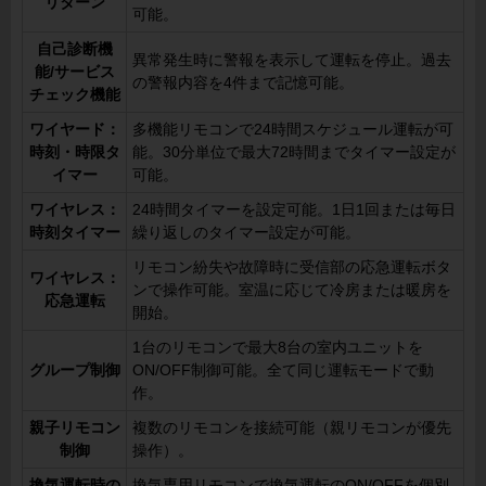
リターン
可能。
自己診断機
異常発生時に警報を表示して運転を停止。過去
能/サービス
の警報内容を4件まで記憶可能。
チェック機能
ワイヤード：
多機能リモコンで24時間スケジュール運転が可
時刻・時限タ
能。30分単位で最大72時間までタイマー設定が
イマー
可能。
ワイヤレス：
24時間タイマーを設定可能。1日1回または毎日
時刻タイマー
繰り返しのタイマー設定が可能。
リモコン紛失や故障時に受信部の応急運転ボタ
ワイヤレス：
ンで操作可能。室温に応じて冷房または暖房を
応急運転
開始。
1台のリモコンで最大8台の室内ユニットを
グループ制御
ON/OFF制御可能。全て同じ運転モードで動
作。
親子リモコン
複数のリモコンを接続可能（親リモコンが優先
制御
操作）。
換気運転時の
換気専用リモコンで換気運転のON/OFFを個別