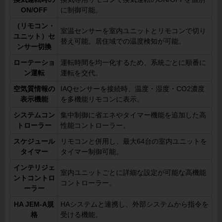
ON/OFF
に制御可能。
（リモコン・
室温センサーを室内ユニットとリモコンで切り
ユニット）セ
替え可能。居住域での温度検知が可能。
ンサー切換
ローテーショ
運転時間を均一化するため、系統ごとに順番に
ン運転
運転を交代。
空気質情報の
IAQセンサーを接続時、温度・湿度・CO2濃度
表示機能
を多機能リモコンに表示。
システムコン
集中制御に省エネやタイマー機能を追加した高
トローラー
性能コントローラー。
スケジュール
リモコンと併用し、最大64台の室内ユニットを
タイマー
タイマー制御可能。
インテリジェ
室内ユニットごとに詳細な設定が可能な高機能
ントコントロ
コントローラー。
ーラー
HA JEM-A規
HAシステムと連携し、外部システムから指令を
格
受ける機能。