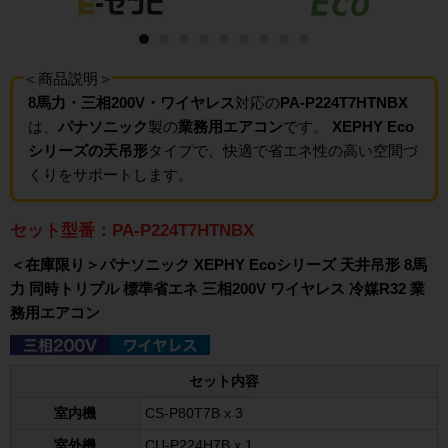
＜商品説明＞
8馬力・三相200V・ワイヤレス
対応の
PA-P224T7HTNBX
は、
パナソニック
製の
業務用エアコン
です。
XEPHY Eco
シリーズの天吊形
タイプで、快適で省エネ性の高い空間づ
くりをサポートします。
セット型番：PA-P224T7HTNBX
＜在庫限り＞パナソニック XEPHY Ecoシリーズ 天井吊形 8馬
力 同時トリプル 標準省エネ 三相200V ワイヤレス 冷媒R32 業
務用エアコン
セット内容
室内機
CS-P80T7B x 3
室外機
CU-P224H7B x 1