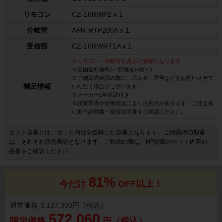
リモコン
CZ-10RWP2 x 1
分岐管
APR-RTP280A x 1
受信部
CZ-10RWRT1A x 1
※リモコン・分岐管を含んだ金額になります
※全国送料無料(一部地域を除く)
※ご納品先確認の際に、法人名・屋号などをお伺いさせて
補足情報
いただく場合がございます
※メーカー1年保証付き
※設置環境や使用状況により注意点があります。ご注文前
に据付説明書・取扱説明書をご確認ください。
セット型番とは、セット内容を総称した型番となります。ご納品時の型番
は、それぞれ個別表記となります。ご確認の際は、HP記載のセット内容の
品番をご確認ください。
81%
今だけ
OFF以上！
通常価格
3,127,300円（税込）
572,060
限定価格
円（税込）