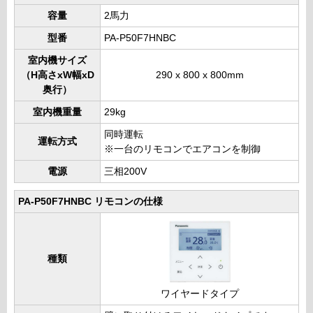
容量
2馬力
型番
PA-P50F7HNBC
室内機サイズ
（H高さxW幅xD
290 x 800 x 800mm
奥行）
室内機重量
29kg
同時運転
運転方式
※一台のリモコンでエアコンを制御
電源
三相200V
PA-P50F7HNBC リモコンの仕様
種類
ワイヤードタイプ