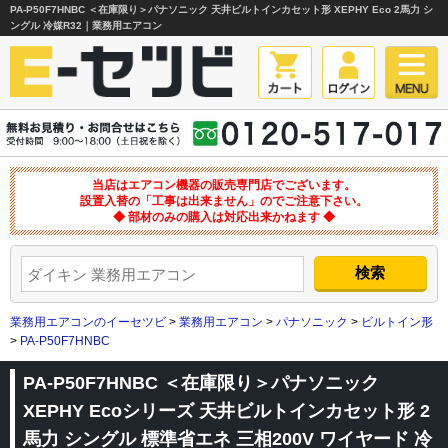
PA-P50F7HNBC ＜在庫限り＞パナソニック 天井ビルトインカセット形 XEPHY Eco 2馬力 シ
ングル 冷媒R32｜業務用エアコン
当店はエアコン機器の販売専門店でございます。
設置入替の「工事は出来ません」のでご注意下さい。
◆ 部材のみの購入は対応出来かねます ◆
業務用エアコンのイーセツビ
>
業務用エアコン
>
パナソニック
>
ビルトイン形
>
PA-P50F7HNBC
PA-P50F7HNBC ＜在庫限り＞パナソニック
XEPHY Ecoシリーズ 天井ビルトインカセット形 2
馬力 シングル 標準省エネ 三相200V ワイヤード 冷