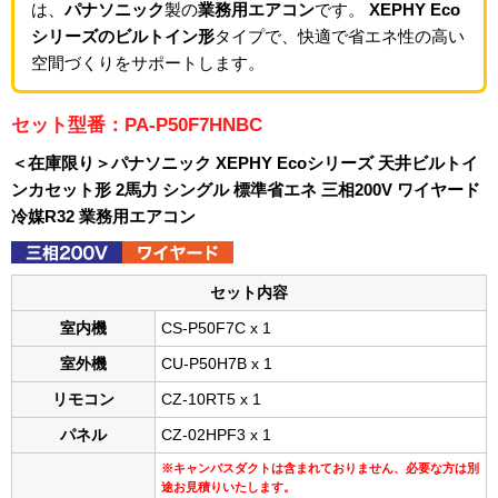
は、
パナソニック
製の
業務用エアコン
です。
XEPHY Eco
シリーズのビルトイン形
タイプで、快適で省エネ性の高い
空間づくりをサポートします。
セット型番：PA-P50F7HNBC
＜在庫限り＞パナソニック XEPHY Ecoシリーズ 天井ビルトイ
ンカセット形 2馬力 シングル 標準省エネ 三相200V ワイヤード
冷媒R32 業務用エアコン
セット内容
室内機
CS-P50F7C x 1
室外機
CU-P50H7B x 1
リモコン
CZ-10RT5 x 1
パネル
CZ-02HPF3 x 1
※キャンバスダクトは含まれておりません、必要な方は別
途お見積りいたします。