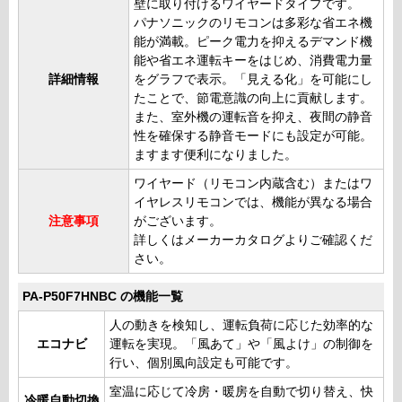
壁に取り付けるワイヤードタイプです。
パナソニックのリモコンは多彩な省エネ機
能が満載。ピーク電力を抑えるデマンド機
能や省エネ運転キーをはじめ、消費電力量
詳細情報
をグラフで表示。「見える化」を可能にし
たことで、節電意識の向上に貢献します。
また、室外機の運転音を抑え、夜間の静音
性を確保する静音モードにも設定が可能。
ますます便利になりました。
ワイヤード（リモコン内蔵含む）またはワ
イヤレスリモコンでは、機能が異なる場合
注意事項
がございます。
詳しくはメーカーカタログよりご確認くだ
さい。
PA-P50F7HNBC の機能一覧
人の動きを検知し、運転負荷に応じた効率的な
エコナビ
運転を実現。「風あて」や「風よけ」の制御を
行い、個別風向設定も可能です。
室温に応じて冷房・暖房を自動で切り替え、快
冷暖自動切換