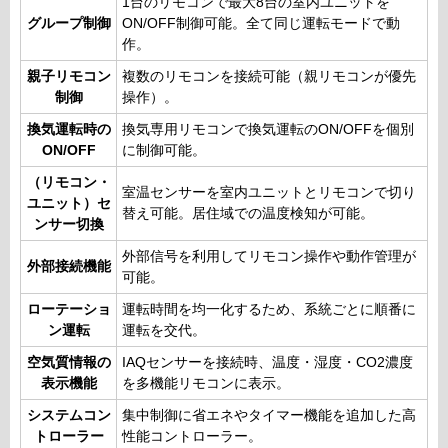
1台のリモコンで最大8台の室内ユニットを
グループ制御
ON/OFF制御可能。全て同じ運転モードで動
作。
親子リモコン
複数のリモコンを接続可能（親リモコンが優先
制御
操作）。
換気運転時の
換気専用リモコンで換気運転のON/OFFを個別
ON/OFF
に制御可能。
（リモコン・
室温センサーを室内ユニットとリモコンで切り
ユニット）セ
替え可能。居住域での温度検知が可能。
ンサー切換
外部信号を利用してリモコン操作や動作管理が
外部接続機能
可能。
ローテーショ
運転時間を均一化するため、系統ごとに順番に
ン運転
運転を交代。
空気質情報の
IAQセンサーを接続時、温度・湿度・CO2濃度
表示機能
を多機能リモコンに表示。
システムコン
集中制御に省エネやタイマー機能を追加した高
トローラー
性能コントローラー。