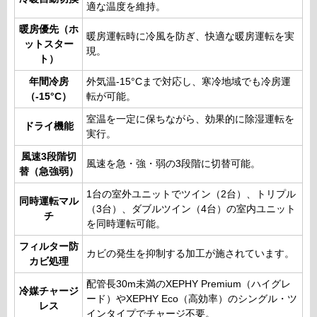
適な温度を維持。
暖房優先（ホ
暖房運転時に冷風を防ぎ、快適な暖房運転を実
ットスター
現。
ト）
年間冷房
外気温-15°Cまで対応し、寒冷地域でも冷房運
（-15°C）
転が可能。
室温を一定に保ちながら、効果的に除湿運転を
ドライ機能
実行。
風速3段階切
風速を急・強・弱の3段階に切替可能。
替（急強弱）
1台の室外ユニットでツイン（2台）、トリプル
同時運転マル
（3台）、ダブルツイン（4台）の室内ユニット
チ
を同時運転可能。
フィルター防
カビの発生を抑制する加工が施されています。
カビ処理
配管長30m未満のXEPHY Premium（ハイグレ
冷媒チャージ
ード）やXEPHY Eco（高効率）のシングル・ツ
レス
インタイプでチャージ不要。