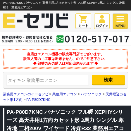
PA-P80D7KNC パナソニック 高天井用1方向カセット形 フル暖 XEPHY 3馬力 シングル 冷媒
R32｜業務用エアコン
当店はエアコン機器の販売専門店でございます。
設置入替の「工事は出来ません」のでご注意下さい。
◆ 部材のみの購入は対応出来かねます ◆
業務用エアコンのイーセツビ
>
業務用エアコン
>
パナソニック
>
天井埋込カセ
ット形1方向
>
PA-P80D7KNC
PA-P80D7KNC パナソニック フル暖 XEPHYシリ
ーズ 高天井用1方向カセット形 3馬力 シングル 寒
冷地 三相200V ワイヤード 冷媒R32 業務用エアコ