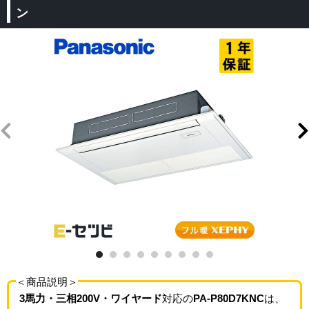
ン
＜商品説明＞
3馬力・三相200V・ワイヤード
対応の
PA-P80D7KNC
は、