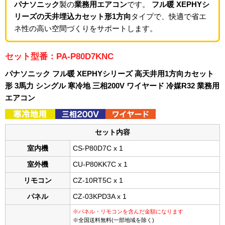
パナソニック
製の
業務用エアコン
です。
フル暖 XEPHYシ
リーズの天井埋込カセット形1方向
タイプで、快適で省エ
ネ性の高い空間づくりをサポートします。
セット型番：PA-P80D7KNC
パナソニック フル暖 XEPHYシリーズ 高天井用1方向カセット
形 3馬力 シングル 寒冷地 三相200V ワイヤード 冷媒R32 業務用
エアコン
セット内容
室内機
CS-P80D7C x 1
室外機
CU-P80KK7C x 1
リモコン
CZ-10RT5C x 1
パネル
CZ-03KPD3A x 1
※パネル・リモコンを含んだ金額になります
※全国送料無料(一部地域を除く)