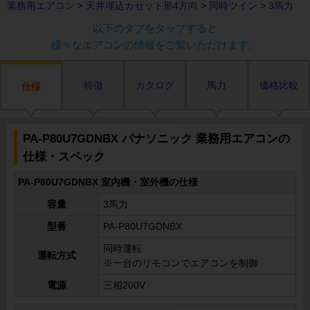
業務用エアコン
>
天井埋込カセット形4方向
>
同時ツイン
>
3馬力
以下のタブをタップすると
様々なエアコンの情報をご覧いただけます。
特徴
カタログ
馬力
価格比較
仕様
PA-P80U7GDNBX パナソニック 業務用エアコンの
仕様・スペック
PA-P80U7GDNBX 室内機・室外機の仕様
容量
3馬力
型番
PA-P80U7GDNBX
同時運転
運転方式
※一台のリモコンでエアコンを制御
電源
三相200V