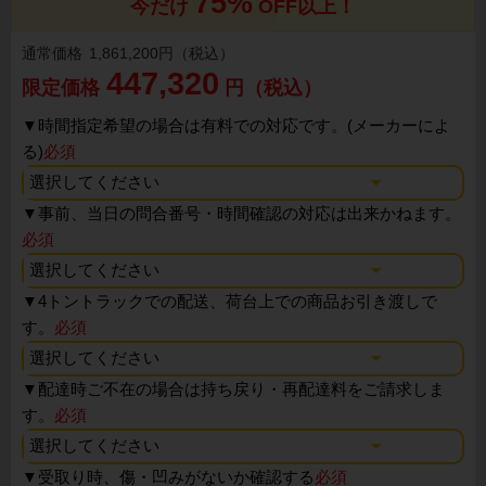
75%
今だけ
OFF以上！
通常価格
1,861,200円（税込）
447,320
限定価格
円（税込）
▼
時間指定希望の場合は有料での対応です。(メーカーによ
る)
必須
▼
事前、当日の問合番号・時間確認の対応は出来かねます。
必須
▼
4トントラックでの配送、荷台上での商品お引き渡しで
す。
必須
▼
配達時ご不在の場合は持ち戻り・再配達料をご請求しま
す。
必須
▼
受取り時、傷・凹みがないか確認する
必須