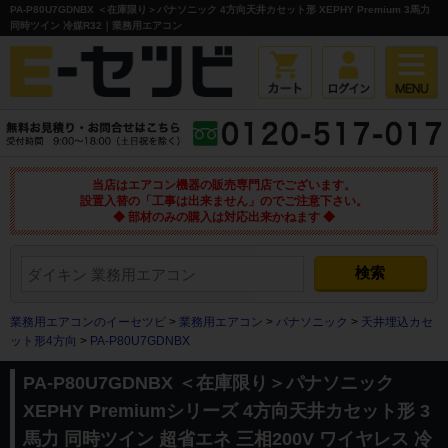
PA-P80U7GDNBX ＜在庫限り＞パナソニック 4方向天井カセット形 XEPHY Premium 3馬力
同時ツイン 冷媒R32｜業務用エアコン
当店はエアコン機器の販売専門店でございます。
設置入替の「工事は出来ません」のでご注意下さい。
◆ 部材のみの購入は対応出来かねます ◆
業務用エアコンのイーセツビ
>
業務用エアコン
>
パナソニック
>
天井埋込カセ
ット形4方向
>
PA-P80U7GDNBX
PA-P80U7GDNBX ＜在庫限り＞パナソニック
XEPHY Premiumシリーズ 4方向天井カセット形 3
馬力 同時ツイン 超省エネ 三相200V ワイヤレス 冷