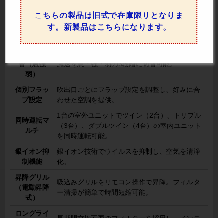
ップ（風向
自動で風向を調整し、温度ムラを軽減。
調整）
こちらの製品は旧式で在庫限りとなりま
す。新製品はこちらになります。
風速5段階切
風速を5段階に調整でき、快適かつ迅速に設定温
換
度に到達可能。
風速3段階切
替（急強
風速を急・強・弱の3段階に切替可能。
弱）
個別フラッ
吹出口ごとにフラップ設定を調整し、好みに合
プ設定
わせた空調を提供。
1台の室外ユニットでツイン（2台）、トリプル
同時運転マ
（3台）、ダブルツイン（4台）の室内ユニット
ルチ
を同時運転可能。
銀イオン抑
銀イオン技術でウイルスを抑制し、空気を清浄
制機能
化。
昇降グリル
吸込みグリルをリモコン操作で昇降。フィルタ
（電動昇降
ー清掃が簡単で時間短縮可能。
式）
ロングライ