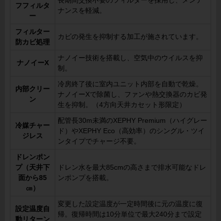
長期間交換不要のフィルターを採用し、メンテ
フフィルタ
ナンスを軽減。
ー
フィルター
カビの発生を抑制する加工が施されています。
防カビ処理
ナノイー技術を搭載し、空気中のウイルスを抑
ナノイーX
制。
冷房終了後に室内ユニット内部を自動で乾燥。
内部クリー
ナノイーXで除菌し、ファンや熱交換器のカビ発
ン
生を抑制。（4方向天井カセット形限定）
配管長30m未満のXEPHY Premium（ハイグレー
冷媒チャー
ド）やXEPHY Eco（高効率）のシングル・ツイ
ジレス
ンタイプでチャージ不要。
ドレンポン
プ（天井下
ドレン水を最大85cmの高さまで排水可能なドレ
面から85
ンポンプを搭載。
㎝）
変更した設定温度が一定時間後に元の温度に復
設定温度自
帰。復帰時間は10分単位で最大240分まで設定
動リターン