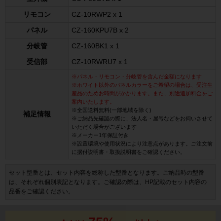
リモコン
CZ-10RWP2 x 1
パネル
CZ-160KPU7B x 2
分岐管
CZ-160BK1 x 1
受信部
CZ-10RWRU7 x 1
※パネル・リモコン・分岐管を含んだ金額になります
※ホワイト以外のパネルカラーをご希望の場合は、受注生
産品のためお時間がかかります。また、別途追加料金をご
案内いたします。
※全国送料無料(一部地域を除く)
補足情報
※ご納品先確認の際に、法人名・屋号などをお伺いさせて
いただく場合がございます
※メーカー1年保証付き
※設置環境や使用状況により注意点があります。ご注文前
に据付説明書・取扱説明書をご確認ください。
セット型番とは、セット内容を総称した型番となります。ご納品時の型番
は、それぞれ個別表記となります。ご確認の際は、HP記載のセット内容の
品番をご確認ください。