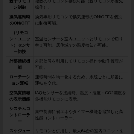
親子リモコ
複数のリモコンを接続可能（親リモコンが優先
ン制御
操作）。
換気運転時
換気専用リモコンで換気運転のON/OFFを個別
のON/OFF
に制御可能。
（リモコ
ン・ユニッ
室温センサーを室内ユニットとリモコンで切り
ト）センサ
替え可能。居住域での温度検知が可能。
ー切換
外部接続機
外部信号を利用してリモコン操作や動作管理が
能
可能。
ローテーシ
運転時間を均一化するため、系統ごとに順番に
ョン運転
運転を交代。
空気質情報
IAQセンサーを接続時、温度・湿度・CO2濃度を
の表示機能
多機能リモコンに表示。
システムコ
集中制御に省エネやタイマー機能を追加した高
ントローラ
性能コントローラー。
ー
スケジュー
リモコンと併用し、最大64台の室内ユニットを