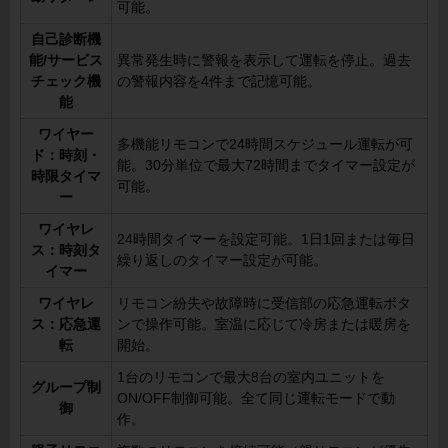
可能。
自己診断機
能/サービス
異常発生時に警報を表示して運転を停止。過去
チェック機
の警報内容を4件まで記憶可能。
能
ワイヤー
多機能リモコンで24時間スケジュール運転が可
ド：時刻・
能。30分単位で最大72時間までタイマー設定が
時限タイマ
可能。
ー
ワイヤレ
24時間タイマーを設定可能。1日1回または毎日
ス：時刻タ
繰り返しのタイマー設定が可能。
イマー
ワイヤレ
リモコン紛失や故障時に受信部の応急運転ボタ
ス：応急運
ンで操作可能。室温に応じて冷房または暖房を
転
開始。
1台のリモコンで最大8台の室内ユニットを
グループ制
ON/OFF制御可能。全て同じ運転モードで動
御
作。