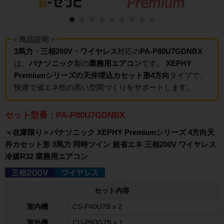
＜商品説明＞
3馬力・三相200V・ワイヤレス
対応の
PA-P80U7GDNBX
は、
パナソニック
製の
業務用エアコン
です。
XEPHY
Premiumシリーズの天井埋込カセット形4方向
タイプで、
快適で省エネ性の高い空間づくりをサポートします。
セット型番：PA-P80U7GDNBX
＜在庫限り＞パナソニック XEPHY Premiumシリーズ 4方向天
井カセット形 3馬力 同時ツイン 超省エネ 三相200V ワイヤレス
冷媒R32 業務用エアコン
セット内容
室内機
CS-P40U7B x 2
室外機
CU-P80G7B x 1