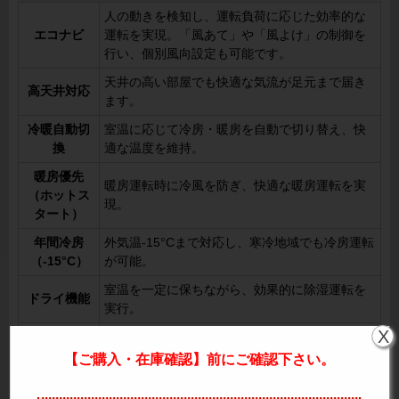
人の動きを検知し、運転負荷に応じた効率的な
エコナビ
運転を実現。「風あて」や「風よけ」の制御を
行い、個別風向設定も可能です。
天井の高い部屋でも快適な気流が足元まで届き
高天井対応
ます。
冷暖自動切
室温に応じて冷房・暖房を自動で切り替え、快
換
適な温度を維持。
暖房優先
暖房運転時に冷風を防ぎ、快適な暖房運転を実
（ホットス
現。
タート）
年間冷房
外気温-15°Cまで対応し、寒冷地域でも冷房運転
（-15°C）
が可能。
室温を一定に保ちながら、効果的に除湿運転を
ドライ機能
実行。
X
オートスイ
左右方向にスイングし、室内を均一に快適な空
ング
調環境に整えます。
【ご購入・在庫確認】前にご確認下さい。
オートフラ