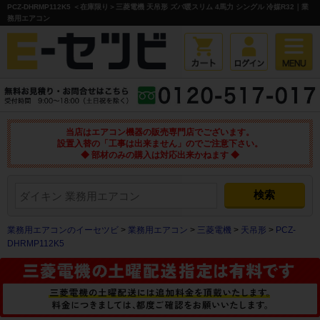
PCZ-DHRMP112K5 ＜在庫限り＞三菱電機 天吊形 ズバ暖スリム 4馬力 シングル 冷媒R32｜業
務用エアコン
当店はエアコン機器の販売専門店でございます。
設置入替の「工事は出来ません」のでご注意下さい。
◆ 部材のみの購入は対応出来かねます ◆
業務用エアコンのイーセツビ
>
業務用エアコン
>
三菱電機
>
天吊形
>
PCZ-
DHRMP112K5