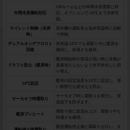
OAルームなどの年間冷房需要に対
年間冷房運転対応
応。オプションで-15℃まで冷房可
能。
サイレント制御（冷房
室外機の運転音を低外気温時に自動
時）
で抑制。
デュアルオンデフロスト
外気温-10℃でも霜取り中に暖房を
回路
継続し、快適さを維持。
暖房開始時や室温が高い時に冷風が
ドラフト防止（暖房時）
直接当たらないよう水平吹出しに切
り替え。
暖房の設定温度を10℃に設定し、寒
10℃設定
い夜間でも底冷えを防止。
サーモオフ時に霜取りを実行し、室
サーモオフ時霜取り
温低下を防ぎます。
霜取り前に室温を上げ、霜取り中も
暖房プレヒート
快適さを維持。
暖房運転停止後に霜取りを行い、次
運転停止後霜取り