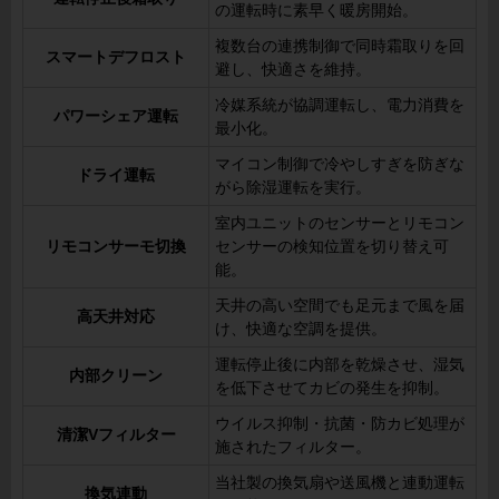
の運転時に素早く暖房開始。
複数台の連携制御で同時霜取りを回
スマートデフロスト
避し、快適さを維持。
冷媒系統が協調運転し、電力消費を
パワーシェア運転
最小化。
マイコン制御で冷やしすぎを防ぎな
ドライ運転
がら除湿運転を実行。
室内ユニットのセンサーとリモコン
リモコンサーモ切換
センサーの検知位置を切り替え可
能。
天井の高い空間でも足元まで風を届
高天井対応
け、快適な空調を提供。
運転停止後に内部を乾燥させ、湿気
内部クリーン
を低下させてカビの発生を抑制。
ウイルス抑制・抗菌・防カビ処理が
清潔Vフィルター
施されたフィルター。
当社製の換気扇や送風機と連動運転
換気連動