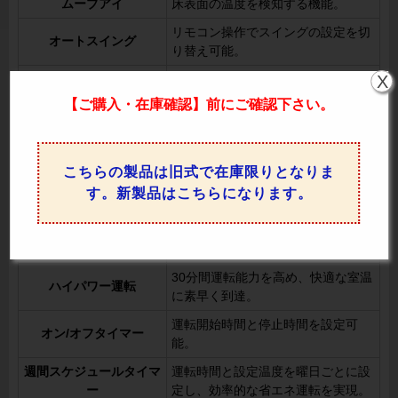
ムーブアイ
床表面の温度を検知する機能。
リモコン操作でスイングの設定を切
オートスイング
り替え可能。
X
上下風向切換
リモコンで上下の風向を調整可能。
【ご購入・在庫確認】前にご確認下さい。
左右風向切換
リモコンで左右の風向を変更可能。
室温や設定温度に応じてファンの回
風速自動
転数を自動制御。
こちらの製品は旧式で在庫限りとなりま
室温に応じて冷房または暖房を自動
冷暖自動運転
す。新製品はこちらになります。
で開始。
外気温と室温をもとに、少し先の室
先読み運転
温変化を予測して運転を最適化。
30分間運転能力を高め、快適な室温
ハイパワー運転
に素早く到達。
運転開始時間と停止時間を設定可
オン/オフタイマー
能。
週間スケジュールタイマ
運転時間と設定温度を曜日ごとに設
ー
定し、効率的な省エネ運転を実現。