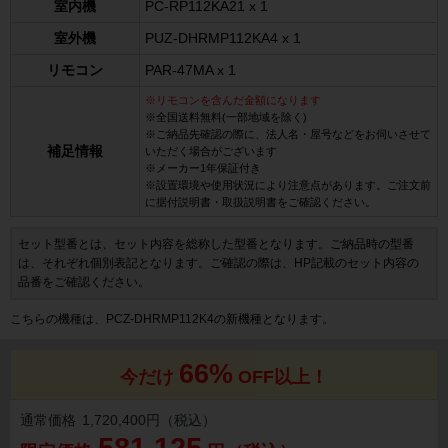
室内機
PC-RP112KA21 x 1
室外機
PUZ-DHRMP112KA4 x 1
リモコン
PAR-47MA x 1
※リモコンを含んだ金額になります
※全国送料無料(一部地域を除く)
※ご納品先確認の際に、法人名・屋号などをお伺いさせて
補足情報
いただく場合がございます
※メーカー1年保証付き
※設置環境や使用状況により注意点があります。ご注文前
に据付説明書・取扱説明書をご確認ください。
セット型番とは、セット内容を総称した型番となります。ご納品時の型番
は、それぞれ個別表記となります。ご確認の際は、HP記載のセット内容の
品番をご確認ください。
こちらの機種は、PCZ-DHRMP112K4の新機種となります。
66%
今だけ
OFF以上！
通常価格
1,720,400円（税込）
581,125