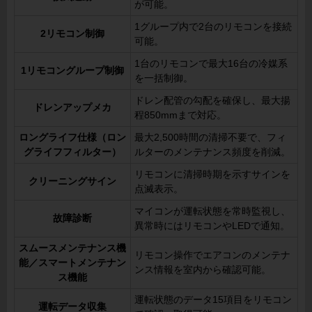
が可能。
1グループ内で2台のリモコンを接続
2リモコン制御
可能。
1台のリモコンで最大16台の冷媒系
1リモコングループ制御
を一括制御。
ドレン配管の勾配を確保し、最大揚
ドレンアップメカ
程850mmまで対応。
ロングライフ仕様（ロン
最大2,500時間の清掃不要で、フィ
グライフフィルター）
ルターのメンテナンス頻度を削減。
リモコンに清掃時期を示すサインを
クリーニングサイン
点滅表示。
マイコンが運転状態を常時監視し、
故障診断
異常時にはリモコンやLEDで通知。
スムースメンテナンス機
リモコン操作でエアコンのメンテナ
能／スマートメンテナン
ンス情報を室内から確認可能。
ス機能
運転状態のデータ15項目をリモコン
運転データ収集