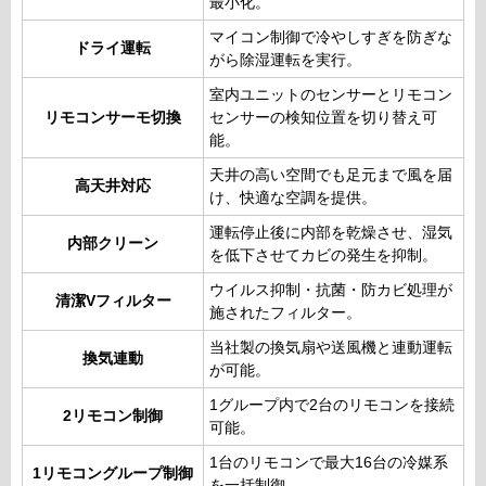
最小化。
マイコン制御で冷やしすぎを防ぎな
ドライ運転
がら除湿運転を実行。
室内ユニットのセンサーとリモコン
リモコンサーモ切換
センサーの検知位置を切り替え可
能。
天井の高い空間でも足元まで風を届
高天井対応
け、快適な空調を提供。
運転停止後に内部を乾燥させ、湿気
内部クリーン
を低下させてカビの発生を抑制。
ウイルス抑制・抗菌・防カビ処理が
清潔Vフィルター
施されたフィルター。
当社製の換気扇や送風機と連動運転
換気連動
が可能。
1グループ内で2台のリモコンを接続
2リモコン制御
可能。
1台のリモコンで最大16台の冷媒系
1リモコングループ制御
を一括制御。