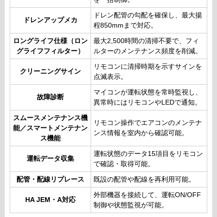
ドレン配管の勾配を確保し、最大揚
ドレンアップメカ
程850mmまで対応。
ロングライフ仕様（ロン
最大2,500時間の清掃不要で、フィ
グライフフィルター）
ルターのメンテナンス頻度を削減。
リモコンに清掃時期を示すサインを
クリーニングサイン
点滅表示。
マイコンが運転状態を常時監視し、
故障診断
異常時にはリモコンやLEDで通知。
スムースメンテナンス機
リモコン操作でエアコンのメンテナ
能／スマートメンテナン
ンス情報を室内から確認可能。
ス機能
運転状態のデータ15項目をリモコン
運転データ収集
で確認・取得可能。
配管・配線リプレース
既設の配管や配線を再利用可能。
外部機器を接続して、運転ON/OFF
HA JEM・A対応
制御や状態監視が可能。