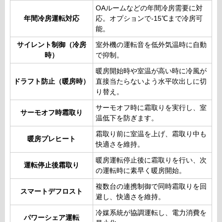
OAルームなどの年間冷房需要に対
年間冷房運転対応
応。オプションで-15℃まで冷房可
能。
サイレント制御（冷房
室外機の運転音を低外気温時に自動
時）
で抑制。
暖房開始時や室温が高い時に冷風が
ドラフト防止（暖房時）
直接当たらないよう水平吹出しに切
り替え。
サーモオフ時に霜取りを実行し、室
サーモオフ時霜取り
温低下を防ぎます。
霜取り前に室温を上げ、霜取り中も
暖房プレヒート
快適さを維持。
暖房運転停止後に霜取りを行い、次
運転停止後霜取り
の運転時に素早く暖房開始。
複数台の連携制御で同時霜取りを回
スマートデフロスト
避し、快適さを維持。
冷媒系統が協調運転し、電力消費を
パワーシェア運転