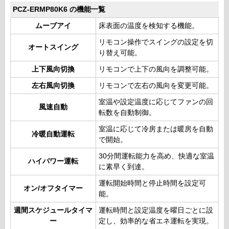
PCZ-ERMP80K6 の機能一覧
ムーブアイ
床表面の温度を検知する機能。
リモコン操作でスイングの設定を切
オートスイング
り替え可能。
上下風向切換
リモコンで上下の風向を調整可能。
左右風向切換
リモコンで左右の風向を変更可能。
室温や設定温度に応じてファンの回
風速自動
転数を自動制御。
室温に応じて冷房または暖房を自動
冷暖自動運転
で開始。
30分間運転能力を高め、快適な室温
ハイパワー運転
に素早く到達。
運転開始時間と停止時間を設定可
オン/オフタイマー
能。
週間スケジュールタイマ
運転時間と設定温度を曜日ごとに設
ー
定し、効率的な省エネ運転を実現。