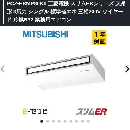
PCZ-ERMP80K6 三菱電機 スリムERシリーズ 天吊
形 3馬力 シングル 標準省エネ 三相200V ワイヤー
ド 冷媒R32 業務用エアコン