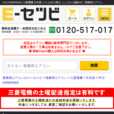
PCZ-ERMP80K6 三菱電機 天吊形 スリムER 3馬力 シングル 冷媒R32｜業務用エアコン
当店はエアコン機器の販売専門店でございます。
設置入替の「工事は出来ません」のでご注意下さい。
◆ 部材のみの購入は対応出来かねます ◆
業務用エアコンのイーセツビ
>
業務用エアコン
>
三菱電機
>
天吊形
>
PCZ-
ERMP80K6