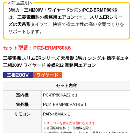
＜商品説明＞
3馬力・三相200V・ワイヤード
対応の
PCZ-ERMP80K6
は、
三菱電機
製の
業務用エアコン
です。
スリムERシリー
ズの天吊形
タイプで、快適で省エネ性の高い空間づくりを
サポートします。
セット型番：PCZ-ERMP80K6
三菱電機 スリムERシリーズ 天吊形 3馬力 シングル 標準省エネ
三相200V ワイヤード 冷媒R32 業務用エアコン
セット内容
室内機
PC-RP80KA22 x 1
室外機
PUZ-ERMP80HA16 x 1
リモコン
PAR-48MA x 1
※リモコンを含んだ金額になります
※全国送料無料（一部地域を除く）
※ご納品先確認の際に、法人名・屋号などをお伺いさせて