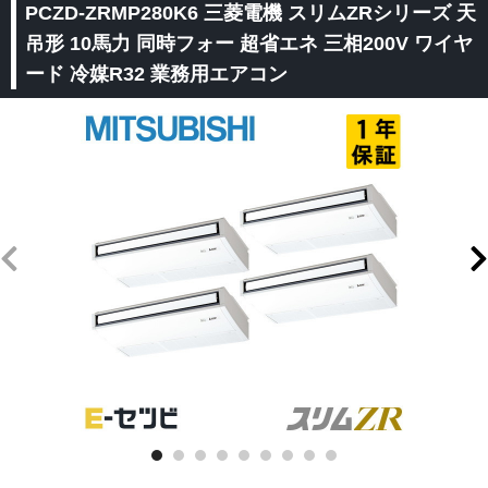
PCZD-ZRMP280K6 三菱電機 スリムZRシリーズ 天
吊形 10馬力 同時フォー 超省エネ 三相200V ワイヤ
ード 冷媒R32 業務用エアコン