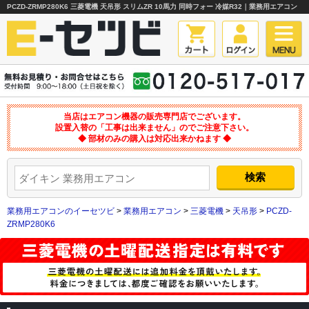
PCZD-ZRMP280K6 三菱電機 天吊形 スリムZR 10馬力 同時フォー 冷媒R32｜業務用エアコン
当店はエアコン機器の販売専門店でございます。
設置入替の「工事は出来ません」のでご注意下さい。
◆ 部材のみの購入は対応出来かねます ◆
業務用エアコンのイーセツビ
>
業務用エアコン
>
三菱電機
>
天吊形
>
PCZD-
ZRMP280K6