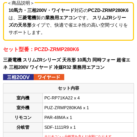
＜商品説明＞
10馬力・三相200V・ワイヤード
対応の
PCZD-ZRMP280K6
は、
三菱電機
製の
業務用エアコン
です。
スリムZRシリー
ズの天吊形
タイプで、快適で省エネ性の高い空間づくりを
サポートします。
セット型番：PCZD-ZRMP280K6
三菱電機 スリムZRシリーズ 天吊形 10馬力 同時フォー 超省エ
ネ 三相200V ワイヤード 冷媒R32 業務用エアコン
セット内容
室内機
PC-RP71KA22 x 4
室外機
PUZ-ZRMP280KA6 x 1
リモコン
PAR-48MA x 1
分岐管
SDF-1111R9 x 1
※リモコン・分岐管を含んだ金額になります