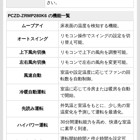
さい。
PCZD-ZRMP280K6 の機能一覧
ムーブアイ
床表面の温度を検知する機能。
リモコン操作でスイングの設定を切
オートスイング
り替え可能。
上下風向切換
リモコンで上下の風向を調整可能。
左右風向切換
リモコンで左右の風向を変更可能。
室温や設定温度に応じてファンの回
風速自動
転数を自動制御。
室温に応じて冷房または暖房を自動
冷暖自動運転
で開始。
外気温と室温をもとに、少し先の室
先読み運転
温変化を予測して運転を最適化。
30分間運転能力を高め、快適な室温
ハイパワー運転
に素早く到達。
運転開始時間と停止時間を設定可