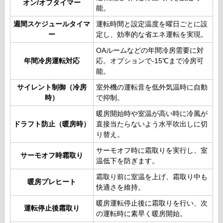
オン/オフタイマー
能。
週間スケジュールタイマ
運転時間と設定温度を曜日ごとに設
ー
定し、効率的な省エネ運転を実現。
OAルームなどの年間冷房需要に対
年間冷房運転対応
応。オプションで-15℃まで冷房可
能。
サイレント制御（冷房
室外機の運転音を低外気温時に自動
時）
で抑制。
暖房開始時や室温が高い時に冷風が
ドラフト防止（暖房時）
直接当たらないよう水平吹出しに切
り替え。
サーモオフ時に霜取りを実行し、室
サーモオフ時霜取り
温低下を防ぎます。
霜取り前に室温を上げ、霜取り中も
暖房プレヒート
快適さを維持。
暖房運転停止後に霜取りを行い、次
運転停止後霜取り
の運転時に素早く暖房開始。