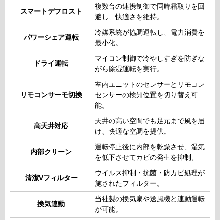
複数台の連携制御で同時霜取りを回
スマートデフロスト
避し、快適さを維持。
冷媒系統が協調運転し、電力消費を
パワーシェア運転
最小化。
マイコン制御で冷やしすぎを防ぎな
ドライ運転
がら除湿運転を実行。
室内ユニットのセンサーとリモコン
リモコンサーモ切換
センサーの検知位置を切り替え可
能。
天井の高い空間でも足元まで風を届
高天井対応
け、快適な空調を提供。
運転停止後に内部を乾燥させ、湿気
内部クリーン
を低下させてカビの発生を抑制。
ウイルス抑制・抗菌・防カビ処理が
清潔Vフィルター
施されたフィルター。
当社製の換気扇や送風機と連動運転
換気連動
が可能。