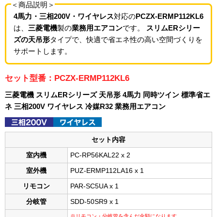
＜商品説明＞
4馬力・三相200V・ワイヤレス
対応の
PCZX-ERMP112KL6
は、
三菱電機
製の
業務用エアコン
です。
スリムERシリー
ズの天吊形
タイプで、快適で省エネ性の高い空間づくりを
サポートします。
セット型番：PCZX-ERMP112KL6
三菱電機 スリムERシリーズ 天吊形 4馬力 同時ツイン 標準省エ
ネ 三相200V ワイヤレス 冷媒R32 業務用エアコン
セット内容
室内機
PC-RP56KAL22 x 2
室外機
PUZ-ERMP112LA16 x 1
リモコン
PAR-SC5UA x 1
分岐管
SDD-50SR9 x 1
※リモコン・分岐管を含んだ金額になります