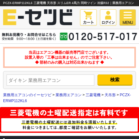
PCZX-ERMP112KL6 三菱電機 天吊形 スリムER 4馬力 同時ツイン 冷媒R32｜業務用エアコン
当店はエアコン機器の販売専門店でございます。
設置入替の「工事は出来ません」のでご注意下さい。
◆ 部材のみの購入は対応出来かねます ◆
業務用エアコンのイーセツビ
>
業務用エアコン
>
三菱電機
>
天吊形
>
PCZX-
ERMP112KL6