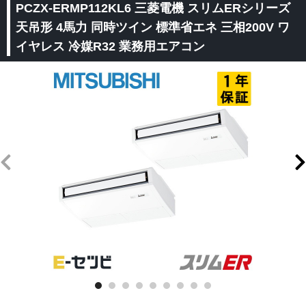
PCZX-ERMP112KL6 三菱電機 スリムERシリーズ
天吊形 4馬力 同時ツイン 標準省エネ 三相200V ワ
イヤレス 冷媒R32 業務用エアコン