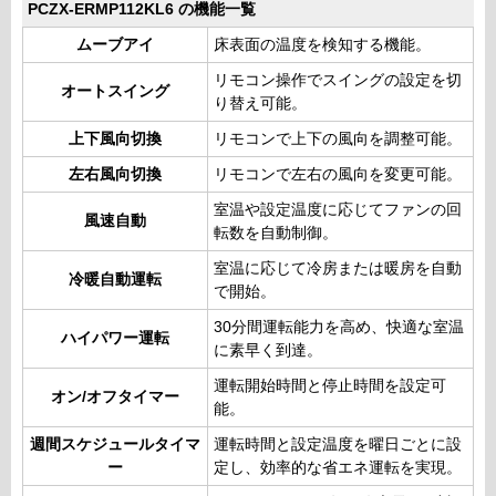
PCZX-ERMP112KL6 の機能一覧
ムーブアイ
床表面の温度を検知する機能。
リモコン操作でスイングの設定を切
オートスイング
り替え可能。
上下風向切換
リモコンで上下の風向を調整可能。
左右風向切換
リモコンで左右の風向を変更可能。
室温や設定温度に応じてファンの回
風速自動
転数を自動制御。
室温に応じて冷房または暖房を自動
冷暖自動運転
で開始。
30分間運転能力を高め、快適な室温
ハイパワー運転
に素早く到達。
運転開始時間と停止時間を設定可
オン/オフタイマー
能。
週間スケジュールタイマ
運転時間と設定温度を曜日ごとに設
ー
定し、効率的な省エネ運転を実現。