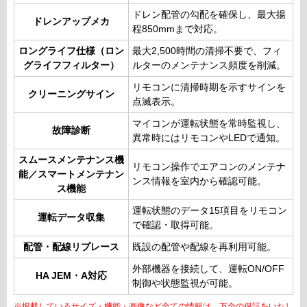
ドレン配管の勾配を確保し、最大揚
ドレンアップメカ
程850mmまで対応。
ロングライフ仕様（ロン
最大2,500時間の清掃不要で、フィ
グライフフィルター）
ルターのメンテナンス頻度を削減。
リモコンに清掃時期を示すサインを
クリーニングサイン
点滅表示。
マイコンが運転状態を常時監視し、
故障診断
異常時にはリモコンやLEDで通知。
スムースメンテナンス機
リモコン操作でエアコンのメンテナ
能／スマートメンテナン
ンス情報を室内から確認可能。
ス機能
運転状態のデータ15項目をリモコン
運転データ収集
で確認・取得可能。
配管・配線リプレース
既設の配管や配線を再利用可能。
外部機器を接続して、運転ON/OFF
HA JEM・A対応
制御や状態監視が可能。
※掲載しているサイズ・機能・画像など全ての情報は、万全の保証をいたし