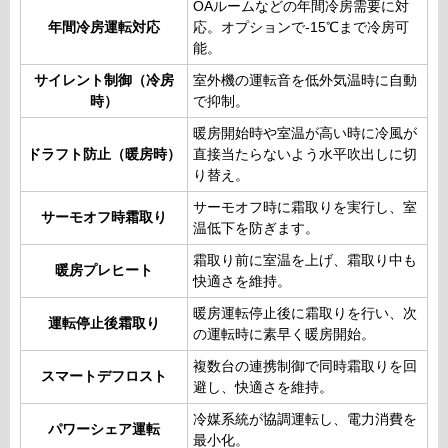
OAルームなどの年間冷房需要に対
年間冷房運転対応
応。オプションで-15℃まで冷房可
能。
サイレント制御（冷房
室外機の運転音を低外気温時に自動
時）
で抑制。
暖房開始時や室温が高い時に冷風が
ドラフト防止（暖房時）
直接当たらないよう水平吹出しに切
り替え。
サーモオフ時に霜取りを実行し、室
サーモオフ時霜取り
温低下を防ぎます。
霜取り前に室温を上げ、霜取り中も
暖房プレヒート
快適さを維持。
暖房運転停止後に霜取りを行い、次
運転停止後霜取り
の運転時に素早く暖房開始。
複数台の連携制御で同時霜取りを回
スマートデフロスト
避し、快適さを維持。
冷媒系統が協調運転し、電力消費を
パワーシェア運転
最小化。