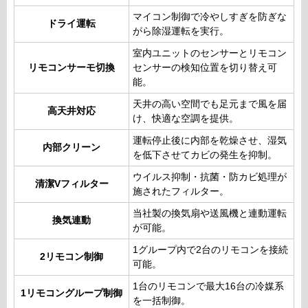
マイコン制御で冷やしすぎを防ぎな
ドライ運転
がら除湿運転を実行。
室内ユニットのセンサーとリモコン
リモコンサーモ切換
センサーの検知位置を切り替え可
能。
天井の高い空間でも足元まで風を届
高天井対応
け、快適な空調を提供。
運転停止後に内部を乾燥させ、湿気
内部クリーン
を低下させてカビの発生を抑制。
ウイルス抑制・抗菌・防カビ処理が
清潔Vフィルター
施されたフィルター。
当社製の換気扇や送風機と連動運転
換気連動
が可能。
1グループ内で2台のリモコンを接続
2リモコン制御
可能。
1台のリモコンで最大16台の冷媒系
1リモコングループ制御
を一括制御。