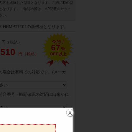
内容を総称した型番となります。ご納品時の型
となります。ご確認の際は、HP記載のセット
さい。
-HRMP112K4の新機種となります。
今だけ
0
円（税込）
67
%
,510
円（税込）
OFF以上
の場合は有料での対応です。(メーカ
問合番号・時間確認の対応は出来かね
X
クでの配送、荷台上での商品お引き渡