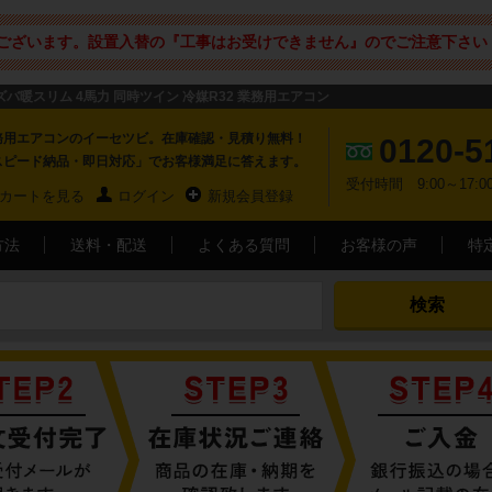
ございます。設置入替の『工事はお受けできません』のでご注意下さい 
 ズバ暖スリム 4馬力 同時ツイン 冷媒R32 業務用エアコン
務用エアコンのイーセツビ。在庫確認・見積り無料！
0120-5
スピード納品・即日対応」でお客様満足に答えます。
受付時間 9:00～17
カートを見る
ログイン
新規会員登録
方法
送料・配送
よくある質問
お客様の声
特