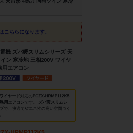
ズ 天吊形 4馬力 同時ツイン 寒冷
はこちらになります。
電機 ズバ暖スリムシリーズ 天
イン 寒冷地 三相200V ワイヤ
業務用エアコン
・ワイヤード
対応の
PCZX-HRMP112K5
務用エアコン
です。
ズバ暖スリムシ
プで、快適で省エネ性の高い空間づく
。
X-HRMP112K5