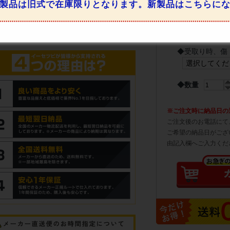
製品は旧式で在庫限りとなります。新製品はこちらに
◆
配達時ご不在
します。
必須
◆
受取り時、傷
◆数量
※ご注文時に納品日の
ご注文後のお電話にて
ご希望の納品日がござ
由記入欄へご入力くだ