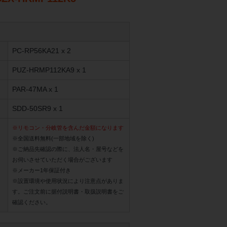
PC-RP56KA21 x 2
PUZ-HRMP112KA9 x 1
PAR-47MA x 1
SDD-50SR9 x 1
※リモコン・分岐管を含んだ金額になります
※全国送料無料(一部地域を除く)
※ご納品先確認の際に、法人名・屋号などを
お伺いさせていただく場合がございます
※メーカー1年保証付き
※設置環境や使用状況により注意点がありま
す。ご注文前に据付説明書・取扱説明書をご
確認ください。