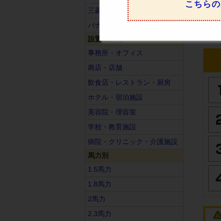
こちらの
三菱重工
パナソニック
設置場所別
事務所・オフィス
商店・店舗
飲食店・レストラン・厨房
ホテル・宿泊施設
美容院・理容室
学校・教育施設
病院・クリニック・介護施設
馬力別
1.5馬力
1.8馬力
2馬力
2.3馬力