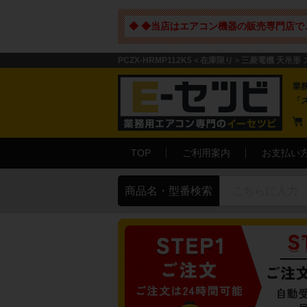
◆ ◆当店はエアコン機器の販売専門店で
PCZX-HRMP112K5＜在庫限り＞三菱電機 天吊形
業
「
TOP
ご利用案内
お支払い
商品名・型番検索