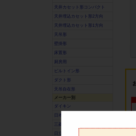
天井カセット形コンパクト
天井埋込カセット形2方向
天井埋込カセット形1方向
天吊形
壁掛形
床置形
厨房用
ビルトイン形
ダクト形
天吊自在形
メーカー別
ダイキン
日本キヤリア（旧東芝）
三菱電機
日立