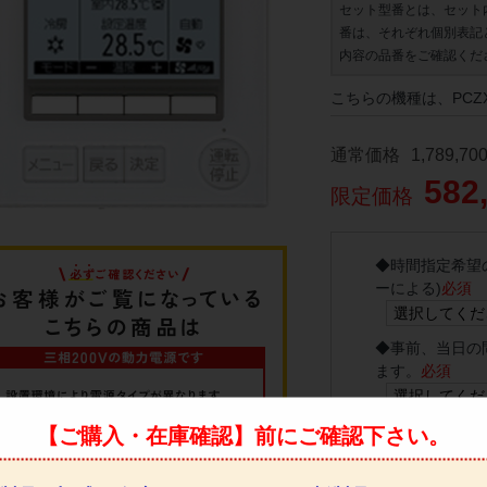
セット型番とは、セット
番は、それぞれ個別表記
内容の品番をご確認くだ
こちらの機種は、PCZX
通常価格
1,789,70
582
限定価格
◆
時間指定希望
ーによる)
必須
◆
事前、当日の
ます。
必須
◆
4トントラッ
【ご購入・在庫確認】前にご確認下さい。
しです。
必須