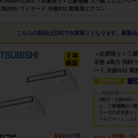
ZX-HRMP112K5 ＜在庫限り＞三菱電機 ズバ暖スリムシリー
三相200V ワイヤード 冷媒R32 業務用エアコン
こちらの製品は旧式で在庫限りとなります。
新製品
＜在庫限り＞三菱
吊形 4馬力 同時ツ
ード 冷媒R32 
＜商品説明＞
4馬力・三相200V
は、
三菱電機
製の
業
リーズの天吊形
タイ
りをサポートします
セット型番：PCZ