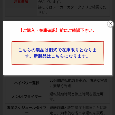
注意事項
がございます。
詳しくはメーカーカタログよりご確認くだ
さい。
X
PDZ-DHRMP80G5 の機能一覧
【ご購入・在庫確認】前にご確認下さい。
上下風向切換
リモコンで上下の風向を調整可能。
室温や設定温度に応じてファンの回
風速自動
転数を自動制御。
こちらの製品は旧式で在庫限りとなりま
室温に応じて冷房または暖房を自動
す。新製品はこちらになります。
冷暖自動運転
で開始。
外気温と室温をもとに、少し先の室
先読み運転
温変化を予測して運転を最適化。
30分間運転能力を高め、快適な室温
ハイパワー運転
に素早く到達。
運転開始時間と停止時間を設定可
オン/オフタイマー
能。
週間スケジュールタイマ
運転時間と設定温度を曜日ごとに設
ー
定し、効率的な省エネ運転を実現。