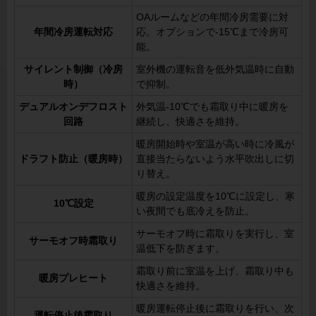
OAルームなどの年間冷房需要に対
年間冷房運転対応
応。オプションで-15℃まで冷房可
能。
サイレント制御（冷房
室外機の運転音を低外気温時に自動
時）
で抑制。
デュアルオンデフロスト
外気温-10℃でも霜取り中に暖房を
回路
継続し、快適さを維持。
暖房開始時や室温が高い時に冷風が
ドラフト防止（暖房時）
直接当たらないよう水平吹出しに切
り替え。
暖房の設定温度を10℃に設定し、寒
10℃設定
い夜間でも底冷えを防止。
サーモオフ時に霜取りを実行し、室
サーモオフ時霜取り
温低下を防ぎます。
霜取り前に室温を上げ、霜取り中も
暖房プレヒート
快適さを維持。
暖房運転停止後に霜取りを行い、次
運転停止後霜取り