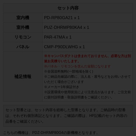
セット内容
室内機
PD-RP80GA21 x 1
室外機
PUZ-DHRMP80KA4 x 1
リモコン
PAR-47MA x 1
パネル
CMP-P90DLWHG x 1
※キャンバスダクトは含まれておりません、必要な方は別
途お見積りいたします。
※パネル・リモコンを含んだ金額になります
※全国送料無料(一部地域を除く)
補足情報
※ご納品先確認の際に、法人名・屋号などをお伺いさせて
いただく場合がございます
※メーカー1年保証付き
※設置環境や使用状況により注意点があります。ご注文前
に据付説明書・取扱説明書をご確認ください。
セット型番とは、セット内容を総称した型番となります。ご納品時の型番
は、それぞれ個別表記となります。ご確認の際は、HP記載のセット内容の
品番をご確認ください。
こちらの機種は、PDZ-DHRMP80G4の新機種となります。