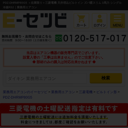
PDZ-DHRMP80G5 ＜在庫限り＞三菱電機 天井埋込ビルトイン ズバ暖スリム 3馬力 シングル
冷媒R32｜業務用エアコン
当店はエアコン機器の販売専門店でございます。
設置入替の「工事は出来ません」のでご注意下さい。
◆ 部材のみの購入は対応出来かねます ◆
業務用エアコンのイーセツビ
>
業務用エアコン
>
三菱電機
>
ビルトイン形
>
PDZ-DHRMP80G5