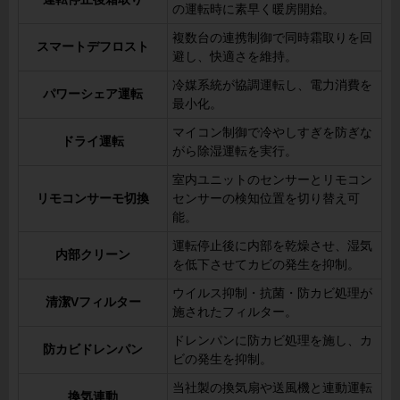
の運転時に素早く暖房開始。
複数台の連携制御で同時霜取りを回
スマートデフロスト
避し、快適さを維持。
冷媒系統が協調運転し、電力消費を
パワーシェア運転
最小化。
マイコン制御で冷やしすぎを防ぎな
ドライ運転
がら除湿運転を実行。
室内ユニットのセンサーとリモコン
リモコンサーモ切換
センサーの検知位置を切り替え可
能。
運転停止後に内部を乾燥させ、湿気
内部クリーン
を低下させてカビの発生を抑制。
ウイルス抑制・抗菌・防カビ処理が
清潔Vフィルター
施されたフィルター。
ドレンパンに防カビ処理を施し、カ
防カビドレンパン
ビの発生を抑制。
当社製の換気扇や送風機と連動運転
換気連動