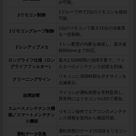
が可能。
1グループ内で2台のリモコンを接続
2リモコン制御
可能。
1台のリモコンで最大16台の冷媒系
1リモコングループ制御
を一括制御。
ドレン配管の勾配を確保し、最大揚
ドレンアップメカ
程850mmまで対応。
ロングライフ仕様（ロン
最大2,500時間の清掃不要で、フィ
グライフフィルター）
ルターのメンテナンス頻度を削減。
リモコンに清掃時期を示すサインを
クリーニングサイン
点滅表示。
マイコンが運転状態を常時監視し、
故障診断
異常時にはリモコンやLEDで通知。
スムースメンテナンス機
リモコン操作でエアコンのメンテナ
能／スマートメンテナン
ンス情報を室内から確認可能。
ス機能
運転状態のデータ15項目をリモコン
運転データ収集