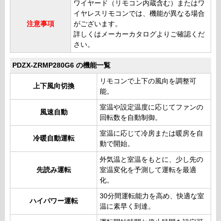
ワイヤード（リモコン内蔵含む）またはワ
イヤレスリモコンでは、機能が異なる場合
注意事項
がございます。
詳しくはメーカーカタログよりご確認くだ
さい。
PDZX-ZRMP280G6 の機能一覧
リモコンで上下の風向を調整可
上下風向切換
能。
室温や設定温度に応じてファンの
風速自動
回転数を自動制御。
室温に応じて冷房または暖房を自
冷暖自動運転
動で開始。
外気温と室温をもとに、少し先の
先読み運転
室温変化を予測して運転を最適
化。
30分間運転能力を高め、快適な室
ハイパワー運転
温に素早く到達。