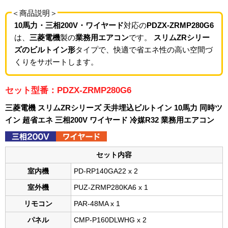
＜商品説明＞
10馬力・三相200V・ワイヤード
対応の
PDZX-ZRMP280G6
は、
三菱電機
製の
業務用エアコン
です。
スリムZRシリー
ズのビルトイン形
タイプで、快適で省エネ性の高い空間づ
くりをサポートします。
セット型番：PDZX-ZRMP280G6
三菱電機 スリムZRシリーズ 天井埋込ビルトイン 10馬力 同時ツ
イン 超省エネ 三相200V ワイヤード 冷媒R32 業務用エアコン
セット内容
室内機
PD-RP140GA22 x 2
室外機
PUZ-ZRMP280KA6 x 1
リモコン
PAR-48MA x 1
パネル
CMP-P160DLWHG x 2