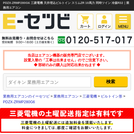
PDZX-ZRMP280G6 三菱電機 天井埋込ビルトイン スリムZR 10馬力 同時ツイン 冷媒R32｜業
務用エアコン
当店はエアコン機器の販売専門店でございます。
設置入替の「工事は出来ません」のでご注意下さい。
◆ 部材のみの購入は対応出来かねます ◆
業務用エアコンのイーセツビ
>
業務用エアコン
>
三菱電機
>
ビルトイン形
>
PDZX-ZRMP280G6