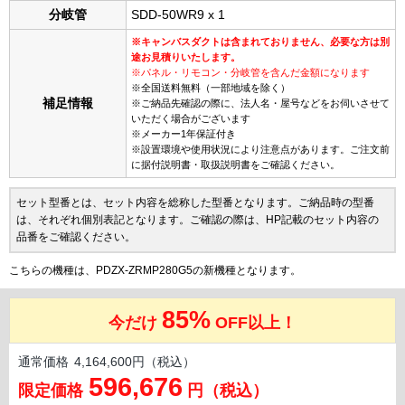
分岐管
SDD-50WR9 x 1
※キャンバスダクトは含まれておりません、必要な方は別
途お見積りいたします。
※パネル・リモコン・分岐管を含んだ金額になります
※全国送料無料（一部地域を除く）
補足情報
※ご納品先確認の際に、法人名・屋号などをお伺いさせて
いただく場合がございます
※メーカー1年保証付き
※設置環境や使用状況により注意点があります。ご注文前
に据付説明書・取扱説明書をご確認ください。
セット型番とは、セット内容を総称した型番となります。ご納品時の型番
は、それぞれ個別表記となります。ご確認の際は、HP記載のセット内容の
品番をご確認ください。
こちらの機種は、PDZX-ZRMP280G5の新機種となります。
85%
今だけ
OFF以上！
通常価格
4,164,600円（税込）
596,676
限定価格
円（税込）