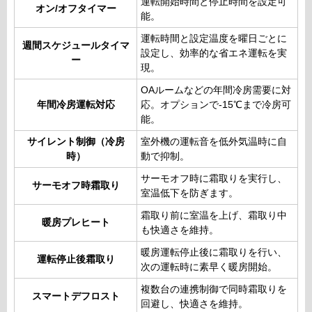
運転開始時間と停止時間を設定可
オン/オフタイマー
能。
運転時間と設定温度を曜日ごとに
週間スケジュールタイマ
設定し、効率的な省エネ運転を実
ー
現。
OAルームなどの年間冷房需要に対
年間冷房運転対応
応。オプションで-15℃まで冷房可
能。
サイレント制御（冷房
室外機の運転音を低外気温時に自
時）
動で抑制。
サーモオフ時に霜取りを実行し、
サーモオフ時霜取り
室温低下を防ぎます。
霜取り前に室温を上げ、霜取り中
暖房プレヒート
も快適さを維持。
暖房運転停止後に霜取りを行い、
運転停止後霜取り
次の運転時に素早く暖房開始。
複数台の連携制御で同時霜取りを
スマートデフロスト
回避し、快適さを維持。