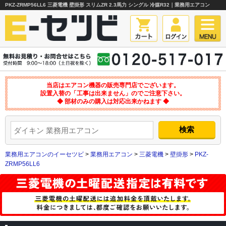
PKZ-ZRMP56LL6 三菱電機 壁掛形 スリムZR 2.3馬力 シングル 冷媒R32｜業務用エアコン
当店はエアコン機器の販売専門店でございます。
設置入替の「工事は出来ません」のでご注意下さい。
◆ 部材のみの購入は対応出来かねます ◆
業務用エアコンのイーセツビ
>
業務用エアコン
>
三菱電機
>
壁掛形
>
PKZ-
ZRMP56LL6