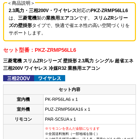
＜商品説明＞
2.3馬力・三相200V・ワイヤレス
対応の
PKZ-ZRMP56LL6
は、
三菱電機
製の
業務用エアコン
です。
スリムZRシリー
ズの壁掛形
タイプで、快適で省エネ性の高い空間づくりを
サポートします。
セット型番：PKZ-ZRMP56LL6
三菱電機 スリムZRシリーズ 壁掛形 2.3馬力 シングル 超省エネ
三相200V ワイヤレス 冷媒R32 業務用エアコン
セット内容
室内機
PK-RP56LA6 x 1
室外機
PUZ-ZRMP56KA16 x 1
リモコン
PAR-SC5UA x 1
※リモコンを含んだ金額になります
※全国送料無料（一部地域を除く）
※ご納品先確認の際に、法人名・屋号などをお伺いさせて