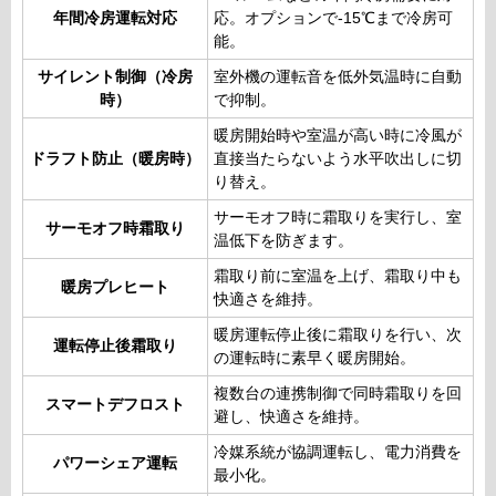
年間冷房運転対応
応。オプションで-15℃まで冷房可
能。
サイレント制御（冷房
室外機の運転音を低外気温時に自動
時）
で抑制。
暖房開始時や室温が高い時に冷風が
ドラフト防止（暖房時）
直接当たらないよう水平吹出しに切
り替え。
サーモオフ時に霜取りを実行し、室
サーモオフ時霜取り
温低下を防ぎます。
霜取り前に室温を上げ、霜取り中も
暖房プレヒート
快適さを維持。
暖房運転停止後に霜取りを行い、次
運転停止後霜取り
の運転時に素早く暖房開始。
複数台の連携制御で同時霜取りを回
スマートデフロスト
避し、快適さを維持。
冷媒系統が協調運転し、電力消費を
パワーシェア運転
最小化。