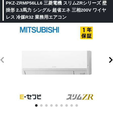
PKZ-ZRMP56LL6 三菱電機 スリムZRシリーズ 壁
掛形 2.3馬力 シングル 超省エネ 三相200V ワイヤ
レス 冷媒R32 業務用エアコン