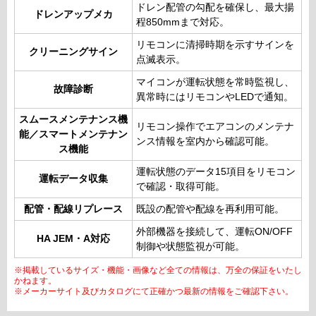
ドレン配管の勾配を確保し、最大揚
ドレンアップメカ
程850mmまで対応。
リモコンに清掃時期を示すサインを
クリーニングサイン
点滅表示。
マイコンが運転状態を常時監視し、
故障診断
異常時にはリモコンやLEDで通知。
スムースメンテナンス機
リモコン操作でエアコンのメンテナ
能／スマートメンテナン
ンス情報を室内から確認可能。
ス機能
運転状態のデータ15項目をリモコン
運転データ収集
で確認・取得可能。
配管・配線リプレース
既設の配管や配線を再利用可能。
外部機器を接続して、運転ON/OFF
HA JEM・A対応
制御や状態監視が可能。
※掲載しているサイズ・機能・画像など全ての情報は、万全の保証をいたし
かねます。
※メーカーサイト及びカタログにて正確かつ最新の情報をご確認下さい。