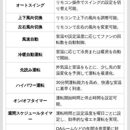
リモコン操作でスイングの設定を切
オートスイング
り替え可能。
上下風向切換
リモコンで上下の風向を調整可能。
左右風向切換
リモコンで左右の風向を変更可能。
室温や設定温度に応じてファンの回
風速自動
転数を自動制御。
室温に応じて冷房または暖房を自動
冷暖自動運転
で開始。
外気温と室温をもとに、少し先の室
先読み運転
温変化を予測して運転を最適化。
30分間運転能力を高め、快適な室温
ハイパワー運転
に素早く到達。
運転開始時間と停止時間を設定可
オン/オフタイマー
能。
週間スケジュールタイマ
運転時間と設定温度を曜日ごとに設
ー
定し、効率的な省エネ運転を実現。
OAルームなどの年間冷房需要に対