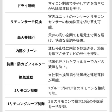
マイコン制御で冷やしすぎを防ぎな
ドライ運転
がら除湿運転を実行。
室内ユニットのセンサーとリモコン
リモコンサーモ切換
センサーの検知位置を切り替え可
能。
天井の高い空間でも足元まで風を届
高天井対応
け、快適な空調を提供。
運転停止後に内部を乾燥させ、湿気
内部クリーン
を低下させてカビの発生を抑制。
抗菌処理されたフィルターでカビの
抗菌・防カビフィルター
繁殖を防止。
当社製の換気扇や送風機と連動運転
換気連動
が可能。
1グループ内で2台のリモコンを接続
2リモコン制御
可能。
1台のリモコンで最大16台の冷媒系
1リモコングループ制御
を一括制御。