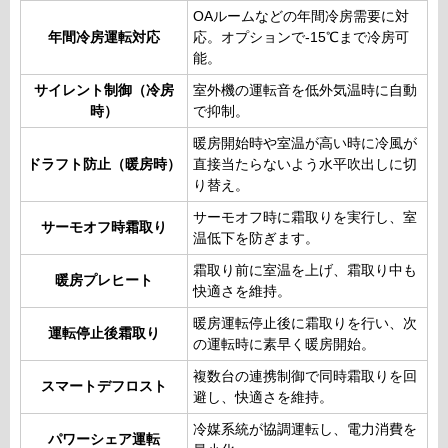
OAルームなどの年間冷房需要に対
年間冷房運転対応
応。オプションで-15℃まで冷房可
能。
サイレント制御（冷房
室外機の運転音を低外気温時に自動
時）
で抑制。
暖房開始時や室温が高い時に冷風が
ドラフト防止（暖房時）
直接当たらないよう水平吹出しに切
り替え。
サーモオフ時に霜取りを実行し、室
サーモオフ時霜取り
温低下を防ぎます。
霜取り前に室温を上げ、霜取り中も
暖房プレヒート
快適さを維持。
暖房運転停止後に霜取りを行い、次
運転停止後霜取り
の運転時に素早く暖房開始。
複数台の連携制御で同時霜取りを回
スマートデフロスト
避し、快適さを維持。
冷媒系統が協調運転し、電力消費を
パワーシェア運転