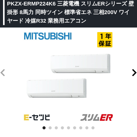
PKZX-ERMP224K6 三菱電機 スリムERシリーズ 壁
掛形 8馬力 同時ツイン 標準省エネ 三相200V ワイ
ヤード 冷媒R32 業務用エアコン