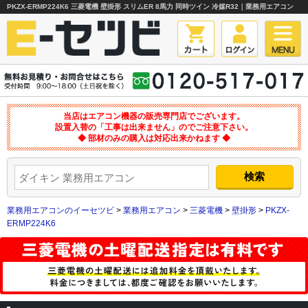
PKZX-ERMP224K6 三菱電機 壁掛形 スリムER 8馬力 同時ツイン 冷媒R32｜業務用エアコン
当店はエアコン機器の販売専門店でございます。
設置入替の「工事は出来ません」のでご注意下さい。
◆ 部材のみの購入は対応出来かねます ◆
業務用エアコンのイーセツビ
>
業務用エアコン
>
三菱電機
>
壁掛形
>
PKZX-
ERMP224K6