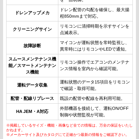
ドレン配管の勾配を確保し、最大揚
ドレンアップメカ
程850mmまで対応。
リモコンに清掃時期を示すサインを
クリーニングサイン
点滅表示。
マイコンが運転状態を常時監視し、
故障診断
異常時にはリモコンやLEDで通知。
スムースメンテナンス機
リモコン操作でエアコンのメンテナ
能／スマートメンテナン
ンス情報を室内から確認可能。
ス機能
運転状態のデータ15項目をリモコン
運転データ収集
で確認・取得可能。
配管・配線リプレース
既設の配管や配線を再利用可能。
外部機器を接続して、運転ON/OFF
HA JEM・A対応
制御や状態監視が可能。
※掲載しているサイズ・機能・画像など全ての情報は、万全の保証をいたし
かねます。
※メーカーサイト及びカタログにて正確かつ最新の情報をご確認下さい。