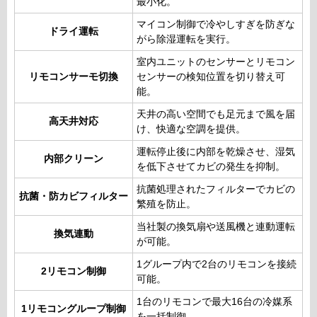
最小化。
マイコン制御で冷やしすぎを防ぎな
ドライ運転
がら除湿運転を実行。
室内ユニットのセンサーとリモコン
リモコンサーモ切換
センサーの検知位置を切り替え可
能。
天井の高い空間でも足元まで風を届
高天井対応
け、快適な空調を提供。
運転停止後に内部を乾燥させ、湿気
内部クリーン
を低下させてカビの発生を抑制。
抗菌処理されたフィルターでカビの
抗菌・防カビフィルター
繁殖を防止。
当社製の換気扇や送風機と連動運転
換気連動
が可能。
1グループ内で2台のリモコンを接続
2リモコン制御
可能。
1台のリモコンで最大16台の冷媒系
1リモコングループ制御
を一括制御。