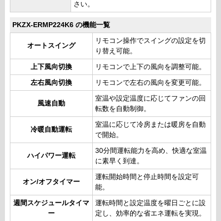
さい。
PKZX-ERMP224K6 の機能一覧
リモコン操作でスイングの設定を切
オートスイング
り替え可能。
上下風向切換
リモコンで上下の風向を調整可能。
左右風向切換
リモコンで左右の風向を変更可能。
室温や設定温度に応じてファンの回
風速自動
転数を自動制御。
室温に応じて冷房または暖房を自動
冷暖自動運転
で開始。
30分間運転能力を高め、快適な室温
ハイパワー運転
に素早く到達。
運転開始時間と停止時間を設定可
オン/オフタイマー
能。
週間スケジュールタイマ
運転時間と設定温度を曜日ごとに設
ー
定し、効率的な省エネ運転を実現。