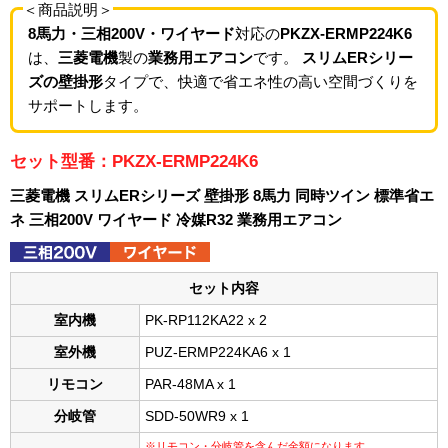
＜商品説明＞
8馬力・三相200V・ワイヤード
対応の
PKZX-ERMP224K6
は、
三菱電機
製の
業務用エアコン
です。
スリムERシリー
ズの壁掛形
タイプで、快適で省エネ性の高い空間づくりを
サポートします。
セット型番：PKZX-ERMP224K6
三菱電機 スリムERシリーズ 壁掛形 8馬力 同時ツイン 標準省エ
ネ 三相200V ワイヤード 冷媒R32 業務用エアコン
セット内容
室内機
PK-RP112KA22 x 2
室外機
PUZ-ERMP224KA6 x 1
リモコン
PAR-48MA x 1
分岐管
SDD-50WR9 x 1
※リモコン・分岐管を含んだ金額になります