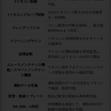
2リモコン制御
可能。
1台のリモコンで最大16台の冷媒系
1リモコングループ制御
を一括制御。
ドレン配管の勾配を確保し、最大揚
ドレンアップメカ
程850mmまで対応。
リモコンに清掃時期を示すサインを
クリーニングサイン
点滅表示。
マイコンが運転状態を常時監視し、
故障診断
異常時にはリモコンやLEDで通知。
スムースメンテナンス機
リモコン操作でエアコンのメンテナ
能／スマートメンテナン
ンス情報を室内から確認可能。
ス機能
運転状態のデータ15項目をリモコン
運転データ収集
で確認・取得可能。
配管・配線リプレース
既設の配管や配線を再利用可能。
外部機器を接続して、運転ON/OFF
HA JEM・A対応
制御や状態監視が可能。