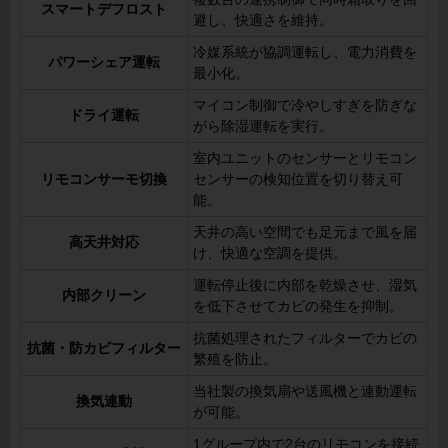
スマートデフロスト
避し、快適さを維持。
冷媒系統が協調運転し、電力消費を
パワーシェア運転
最小化。
マイコン制御で冷やしすぎを防ぎな
ドライ運転
がら除湿運転を実行。
室内ユニットのセンサーとリモコン
リモコンサーモ切換
センサーの検知位置を切り替え可
能。
天井の高い空間でも足元まで風を届
高天井対応
け、快適な空調を提供。
運転停止後に内部を乾燥させ、湿気
内部クリーン
を低下させてカビの発生を抑制。
抗菌処理されたフィルターでカビの
抗菌・防カビフィルター
繁殖を防止。
当社製の換気扇や送風機と連動運転
換気連動
が可能。
1グループ内で2台のリモコンを接続