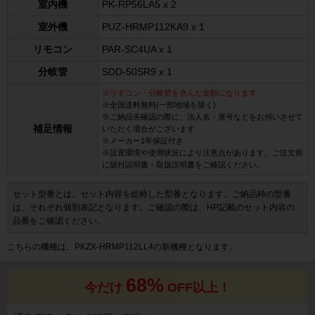
室内機
PK-RP56LA5 x 2
室外機
PUZ-HRMP112KA9 x 1
リモコン
PAR-SC4UA x 1
分岐管
SDD-50SR9 x 1
※リモコン・分岐管を含んだ金額になります
※全国送料無料(一部地域を除く)
※ご納品先確認の際に、法人名・屋号などをお伺いさせて
補足情報
いただく場合がございます
※メーカー1年保証付き
※設置環境や使用状況により注意点があります。ご注文前
に据付説明書・取扱説明書をご確認ください。
セット型番とは、セット内容を総称した型番となります。ご納品時の型番
は、それぞれ個別表記となります。ご確認の際は、HP記載のセット内容の
品番をご確認ください。
こちらの機種は、PKZX-HRMP112LL4の新機種となります。
68%
今だけ
OFF以上！