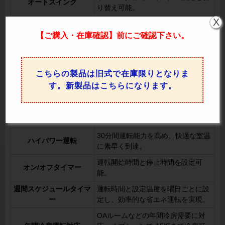
オートスイング
り替え可能。
X
上下風向切換
リモコンで上下の風向を調整可能。
【ご購入・在庫確認】前にご確認下さい。
左右風向切換
リモコンで左右の風向を変更可能。
室温や設定温度に応じてファンの回
風速自動
転数を自動制御。
こちらの製品は旧式で在庫限りとなりま
室温に応じて冷房または暖房を自動
す。新製品はこちらになります。
冷暖自動運転
で開始。
外気温と室温をもとに、少し先の室
先読み運転
温変化を予測して運転を最適化。
30分間運転能力を高め、快適な室温
ハイパワー運転
に素早く到達。
運転開始時間と停止時間を設定可
オン/オフタイマー
能。
週間スケジュールタイマ
運転時間と設定温度を曜日ごとに設
ー
定し、効率的な省エネ運転を実現。
OAルームなどの年間冷房需要に対