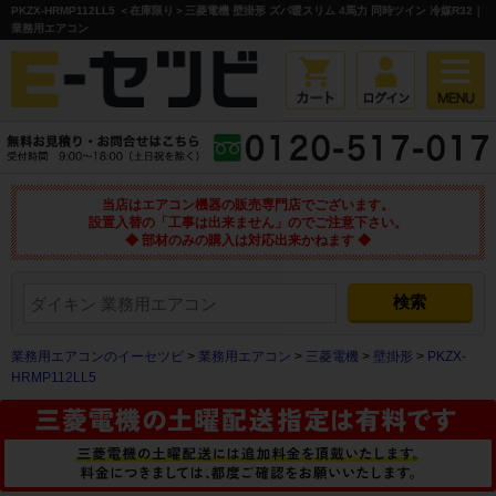
PKZX-HRMP112LL5 ＜在庫限り＞三菱電機 壁掛形 ズバ暖スリム 4馬力 同時ツイン 冷媒R32｜
業務用エアコン
当店はエアコン機器の販売専門店でございます。
設置入替の「工事は出来ません」のでご注意下さい。
◆ 部材のみの購入は対応出来かねます ◆
業務用エアコンのイーセツビ
>
業務用エアコン
>
三菱電機
>
壁掛形
>
PKZX-
HRMP112LL5