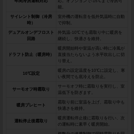
年間冷房運転対応
応。オプションで-15℃まで冷房可
能。
サイレント制御（冷房
室外機の運転音を低外気温時に自動
時）
で抑制。
デュアルオンデフロスト
外気温-10℃でも霜取り中に暖房を
回路
継続し、快適さを維持。
暖房開始時や室温が高い時に冷風が
ドラフト防止（暖房時）
直接当たらないよう水平吹出しに切
り替え。
暖房の設定温度を10℃に設定し、寒
10℃設定
い夜間でも底冷えを防止。
サーモオフ時に霜取りを実行し、室
サーモオフ時霜取り
温低下を防ぎます。
霜取り前に室温を上げ、霜取り中も
暖房プレヒート
快適さを維持。
暖房運転停止後に霜取りを行い、次
運転停止後霜取り
の運転時に素早く暖房開始。
複数台の連携制御で同時霜取りを回