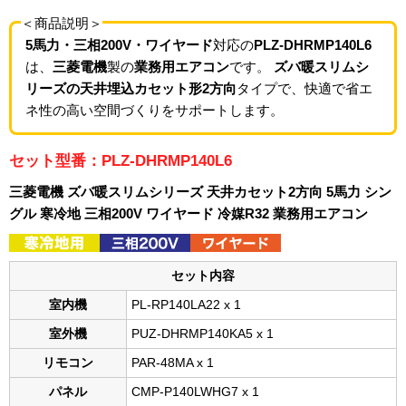
＜商品説明＞
5馬力・三相200V・ワイヤード
対応の
PLZ-DHRMP140L6
は、
三菱電機
製の
業務用エアコン
です。
ズバ暖スリムシ
リーズの天井埋込カセット形2方向
タイプで、快適で省エ
ネ性の高い空間づくりをサポートします。
セット型番：PLZ-DHRMP140L6
三菱電機 ズバ暖スリムシリーズ 天井カセット2方向 5馬力 シン
グル 寒冷地 三相200V ワイヤード 冷媒R32 業務用エアコン
セット内容
室内機
PL-RP140LA22 x 1
室外機
PUZ-DHRMP140KA5 x 1
リモコン
PAR-48MA x 1
パネル
CMP-P140LWHG7 x 1