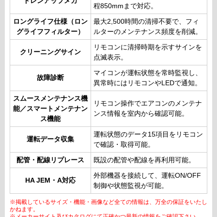
ドレンアップメカ
程850mmまで対応。
ロングライフ仕様（ロン
最大2,500時間の清掃不要で、フィ
グライフフィルター）
ルターのメンテナンス頻度を削減。
リモコンに清掃時期を示すサインを
クリーニングサイン
点滅表示。
マイコンが運転状態を常時監視し、
故障診断
異常時にはリモコンやLEDで通知。
スムースメンテナンス機
リモコン操作でエアコンのメンテナ
能／スマートメンテナン
ンス情報を室内から確認可能。
ス機能
運転状態のデータ15項目をリモコン
運転データ収集
で確認・取得可能。
配管・配線リプレース
既設の配管や配線を再利用可能。
外部機器を接続して、運転ON/OFF
HA JEM・A対応
制御や状態監視が可能。
※掲載しているサイズ・機能・画像など全ての情報は、万全の保証をいたし
かねます。
※メーカーサイト及びカタログにて正確かつ最新の情報をご確認下さい。