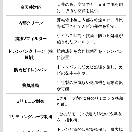
天井の高い空間でも足元まで風を届
高天井対応
け、快適な空調を提供。
運転停止後に内部を乾燥させ、湿気
内部クリーン
を低下させてカビの発生を抑制。
ウイルス抑制・抗菌・防カビ処理が
清潔Vフィルター
施されたフィルター。
ドレンパンクリーン（抗
抗菌成分を含む抗菌剤をドレンパン
菌剤）
に設置。
ドレンパンに防カビ処理を施し、カ
防カビドレンパン
ビの発生を抑制。
当社製の換気扇や送風機と連動運転
換気連動
が可能。
1グループ内で2台のリモコンを接続
2リモコン制御
可能。
1台のリモコンで最大16台の冷媒系
1リモコングループ制御
を一括制御。
ドレン配管の勾配を確保し、最大揚