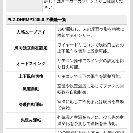
詳しくはメーカーカタログよりご確認くだ
さい。
PLZ-DHRMP140L6 の機能一覧
360°回転し、人の座面や影を精密に
人感ムーブアイ
検知するセンサー。
ワイヤードリモコンで吹出口ごとの
風向独立自在設定
上下風向を個別に設定可能。
リモコン操作でスイングの設定を切
オートスイング
り替え可能。
上下風向切換
リモコンで上下の風向を調整可能。
室温や設定温度に応じてファンの回
風速自動
転数を自動制御。
室温に応じて冷房または暖房を自動
冷暖自動運転
で開始。
外気温と室温をもとに、少し先の室
先読み運転
温変化を予測して運転を最適化。