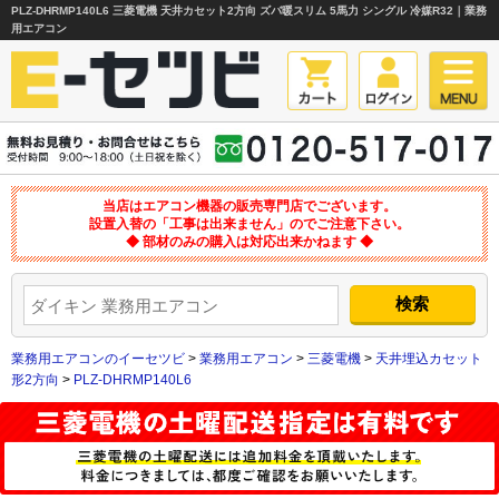
PLZ-DHRMP140L6 三菱電機 天井カセット2方向 ズバ暖スリム 5馬力 シングル 冷媒R32｜業務
用エアコン
当店はエアコン機器の販売専門店でございます。
設置入替の「工事は出来ません」のでご注意下さい。
◆ 部材のみの購入は対応出来かねます ◆
業務用エアコンのイーセツビ
>
業務用エアコン
>
三菱電機
>
天井埋込カセット
形2方向
>
PLZ-DHRMP140L6