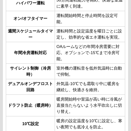
30分間運転能力を高め、快適な室温
ハイパワー運転
に素早く到達。
運転開始時間と停止時間を設定可
オン/オフタイマー
能。
週間スケジュールタイマ
運転時間と設定温度を曜日ごとに設
ー
定し、効率的な省エネ運転を実現。
OAルームなどの年間冷房需要に対
年間冷房運転対応
応。オプションで-15℃まで冷房可
能。
サイレント制御（冷房
室外機の運転音を低外気温時に自動
時）
で抑制。
デュアルオンデフロスト
外気温-10℃でも霜取り中に暖房を
回路
継続し、快適さを維持。
暖房開始時や室温が高い時に冷風が
ドラフト防止（暖房時）
直接当たらないよう水平吹出しに切
り替え。
暖房の設定温度を10℃に設定し、寒
10℃設定
い夜間でも底冷えを防止。