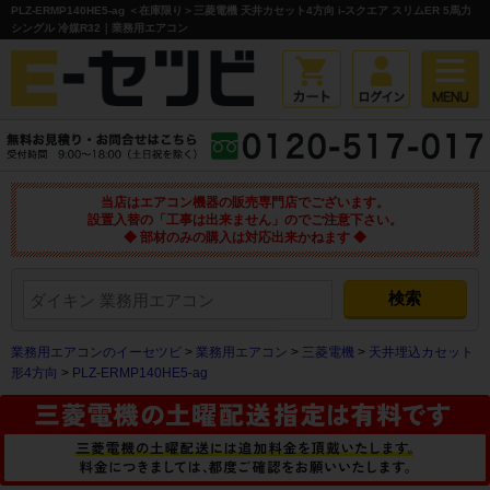
PLZ-ERMP140HE5-ag ＜在庫限り＞三菱電機 天井カセット4方向 i-スクエア スリムER 5馬力
シングル 冷媒R32｜業務用エアコン
当店はエアコン機器の販売専門店でございます。
設置入替の「工事は出来ません」のでご注意下さい。
◆ 部材のみの購入は対応出来かねます ◆
業務用エアコンのイーセツビ
>
業務用エアコン
>
三菱電機
>
天井埋込カセット
形4方向
>
PLZ-ERMP140HE5-ag