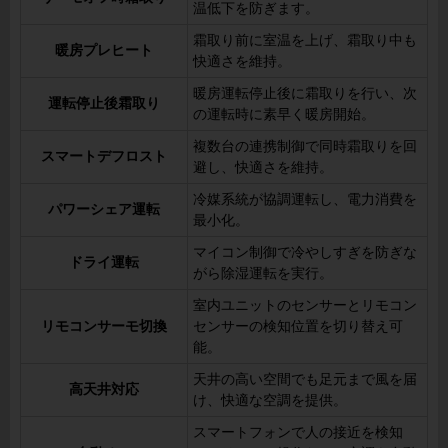
温低下を防ぎます。
霜取り前に室温を上げ、霜取り中も
暖房プレヒート
快適さを維持。
暖房運転停止後に霜取りを行い、次
運転停止後霜取り
の運転時に素早く暖房開始。
複数台の連携制御で同時霜取りを回
スマートデフロスト
避し、快適さを維持。
冷媒系統が協調運転し、電力消費を
パワーシェア運転
最小化。
マイコン制御で冷やしすぎを防ぎな
ドライ運転
がら除湿運転を実行。
室内ユニットのセンサーとリモコン
リモコンサーモ切換
センサーの検知位置を切り替え可
能。
天井の高い空間でも足元まで風を届
高天井対応
け、快適な空調を提供。
スマートフォンで人の接近を検知