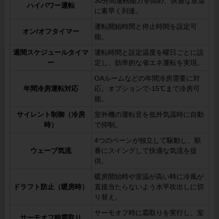
30分間運転能力を高め、快適な室温
ハイパワー運転
に素早く到達。
運転開始時間と停止時間を設定可
オン/オフタイマー
能。
週間スケジュールタイマ
運転時間と設定温度を曜日ごとに設
ー
定し、効率的な省エネ運転を実現。
OAルームなどの年間冷房需要に対
年間冷房運転対応
応。オプションで-15℃まで冷房可
能。
サイレント制御（冷房
室外機の運転音を低外気温時に自動
時）
で抑制。
4つのベーンが独立して駆動し、順
ウェーブ気流
番にスイングして快適な気流を提
供。
暖房開始時や室温が高い時に冷風が
ドラフト防止（暖房時）
直接当たらないよう水平吹出しに切
り替え。
サーモオフ時に霜取りを実行し、室
サーモオフ時霜取り