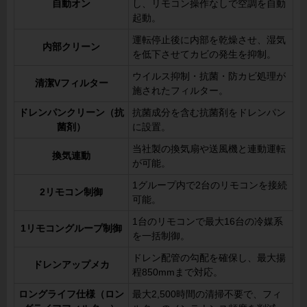
自動オン
し、リモコン操作なしで空調を自動
起動。
運転停止後に内部を乾燥させ、湿気
内部クリーン
を低下させてカビの発生を抑制。
ウイルス抑制・抗菌・防カビ処理が
清潔Vフィルター
施されたフィルター。
ドレンパンクリーン（抗
抗菌成分を含む抗菌剤をドレンパン
菌剤）
に設置。
当社製の換気扇や送風機と連動運転
換気連動
が可能。
1グループ内で2台のリモコンを接続
2リモコン制御
可能。
1台のリモコンで最大16台の冷媒系
1リモコングループ制御
を一括制御。
ドレン配管の勾配を確保し、最大揚
ドレンアップメカ
程850mmまで対応。
ロングライフ仕様（ロン
最大2,500時間の清掃不要で、フィ