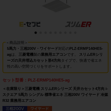
＜商品説明＞
5馬力・三相200V・ワイヤード
対応の
PLZ-ERMP140HE5-
ag
は、
三菱電機
製の
業務用エアコン
です。
スリムERシリ
ーズの天井埋込カセット形4方向
タイプで、快適で省エネ
性の高い空間づくりをサポートします。
セット型番：PLZ-ERMP140HE5-ag
＜在庫限り＞三菱電機 スリムERシリーズ 天井カセット4方向 i-
スクエア 5馬力 シングル 標準省エネ 三相200V ワイヤード 冷媒
R32 業務用エアコン