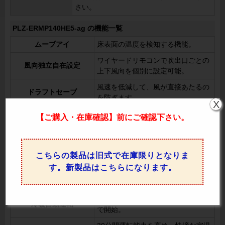
さい。
PLZ-ERMP140HE5-ag の機能一覧
ムーブアイ
床表面の温度を検知する機能。
ワイヤードリモコンで吹出口ごとの
風向独立自在設定
上下風向を個別に設定可能。
風速を低減して、風が直接あたるの
ドラフトセーブ
を防ぎます。
X
リモコン操作でスイングの設定を切
【ご購入・在庫確認】前にご確認下さい。
オートスイング
り替え可能。
上下風向切換
リモコンで上下の風向を調整可能。
こちらの製品は旧式で在庫限りとなりま
左右風向切換
リモコンで左右の風向を変更可能。
す。新製品はこちらになります。
室温や設定温度に応じてファンの回
風速自動
転数を自動制御。
室温に応じて冷房または暖房を自動
冷暖自動運転
で開始。