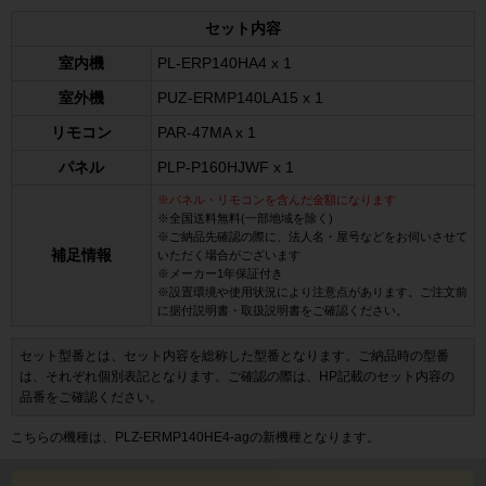
セット内容
室内機
PL-ERP140HA4 x 1
室外機
PUZ-ERMP140LA15 x 1
リモコン
PAR-47MA x 1
パネル
PLP-P160HJWF x 1
※パネル・リモコンを含んだ金額になります
※全国送料無料(一部地域を除く)
※ご納品先確認の際に、法人名・屋号などをお伺いさせて
補足情報
いただく場合がございます
※メーカー1年保証付き
※設置環境や使用状況により注意点があります。ご注文前
に据付説明書・取扱説明書をご確認ください。
セット型番とは、セット内容を総称した型番となります。ご納品時の型番
は、それぞれ個別表記となります。ご確認の際は、HP記載のセット内容の
品番をご確認ください。
こちらの機種は、PLZ-ERMP140HE4-agの新機種となります。