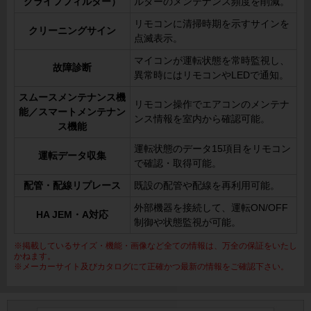
グライフフィルター）
ルターのメンテナンス頻度を削減。
リモコンに清掃時期を示すサインを
クリーニングサイン
点滅表示。
マイコンが運転状態を常時監視し、
故障診断
異常時にはリモコンやLEDで通知。
スムースメンテナンス機
リモコン操作でエアコンのメンテナ
能／スマートメンテナン
ンス情報を室内から確認可能。
ス機能
運転状態のデータ15項目をリモコン
運転データ収集
で確認・取得可能。
配管・配線リプレース
既設の配管や配線を再利用可能。
外部機器を接続して、運転ON/OFF
HA JEM・A対応
制御や状態監視が可能。
※掲載しているサイズ・機能・画像など全ての情報は、万全の保証をいたし
かねます。
※メーカーサイト及びカタログにて正確かつ最新の情報をご確認下さい。