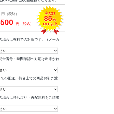
ERMP160HE5の新機種となります。
今だけ
0
円（税込）
85
%
,500
円（税込）
OFF以上
の場合は有料での対応です。（メーカ
問合番号・時間確認の対応は出来かね
クでの配送、荷台上での商品お引き渡
の場合は持ち戻り・再配達料をご請求