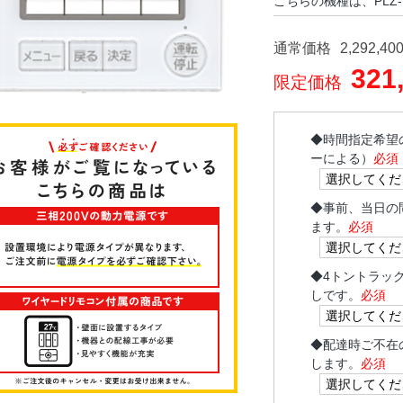
こちらの機種は、PLZ-
通常価格
2,292,40
321
限定価格
◆
時間指定希望
ーによる）
必須
◆
事前、当日の
ます。
必須
◆
4トントラッ
しです。
必須
◆
配達時ご不在
します。
必須