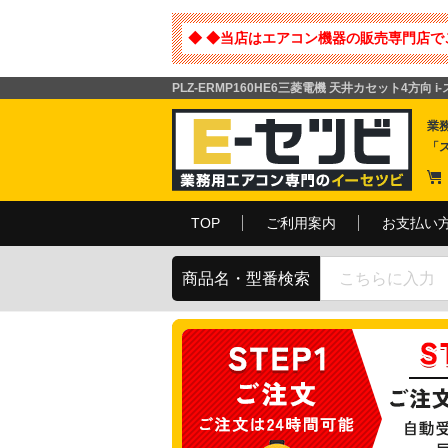
◆ ◆当店はエアコン機器の販売専門店で
PLZ-ERMP160HE6三菱電機 天井カセット4方向 
業
「
TOP
ご利用案内
お支払い
商品名・型番検索