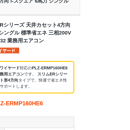
4方向 i-スクエア 6馬力 シングル
ERシリーズ 天井カセット4方向
 シングル 標準省エネ 三相200V
32 業務用エアコン
・ワイヤード
対応の
PLZ-ERMP160HE6
務用エアコン
です。
スリムERシリー
ト形4方向
タイプで、快適で省エネ性
サポートします。
-ERMP160HE6