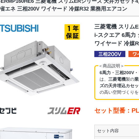
Z-ERMP160HE6 三菱電機 スリムERシリーズ 天井カセット
省エネ 三相200V ワイヤード 冷媒R32 業務用エアコン
三菱電機 スリム
i-スクエア 6馬力
ワイヤード 冷媒R
＜商品説明＞
6馬力・三相200V
は、
三菱電機
製の
業
ズの天井埋込カセッ
の高い空間づくりを
セット型番：PLZ
セット内容