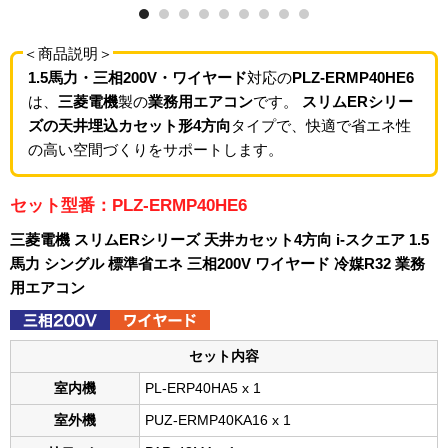
＜商品説明＞
1.5馬力・三相200V・ワイヤード
対応の
PLZ-ERMP40HE6
は、
三菱電機
製の
業務用エアコン
です。
スリムERシリー
ズの天井埋込カセット形4方向
タイプで、快適で省エネ性
の高い空間づくりをサポートします。
セット型番：PLZ-ERMP40HE6
三菱電機 スリムERシリーズ 天井カセット4方向 i-スクエア 1.5
馬力 シングル 標準省エネ 三相200V ワイヤード 冷媒R32 業務
用エアコン
セット内容
室内機
PL-ERP40HA5 x 1
室外機
PUZ-ERMP40KA16 x 1