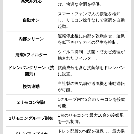
高天井対応
け、快適な空調を提供。
スマートフォンで人の接近を検知
自動オン
し、リモコン操作なしで空調を自動
起動。
運転停止後に内部を乾燥させ、湿気
内部クリーン
を低下させてカビの発生を抑制。
ウイルス抑制・抗菌・防カビ処理が
清潔Vフィルター
施されたフィルター。
ドレンパンクリーン（抗
抗菌成分を含む抗菌剤をドレンパン
菌剤）
に設置。
当社製の換気扇や送風機と連動運転
換気連動
が可能。
1グループ内で2台のリモコンを接続
2リモコン制御
可能。
1台のリモコンで最大16台の冷媒系
1リモコングループ制御
を一括制御。
ドレン配管の勾配を確保し、最大揚