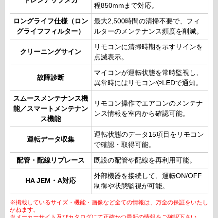
ドレンアップメカ
程850mmまで対応。
ロングライフ仕様（ロン
最大2,500時間の清掃不要で、フィ
グライフフィルター）
ルターのメンテナンス頻度を削減。
リモコンに清掃時期を示すサインを
クリーニングサイン
点滅表示。
マイコンが運転状態を常時監視し、
故障診断
異常時にはリモコンやLEDで通知。
スムースメンテナンス機
リモコン操作でエアコンのメンテナ
能／スマートメンテナン
ンス情報を室内から確認可能。
ス機能
運転状態のデータ15項目をリモコン
運転データ収集
で確認・取得可能。
配管・配線リプレース
既設の配管や配線を再利用可能。
外部機器を接続して、運転ON/OFF
HA JEM・A対応
制御や状態監視が可能。
※掲載しているサイズ・機能・画像など全ての情報は、万全の保証をいたし
かねます。
※メーカーサイト及びカタログにて正確かつ最新の情報をご確認下さい。