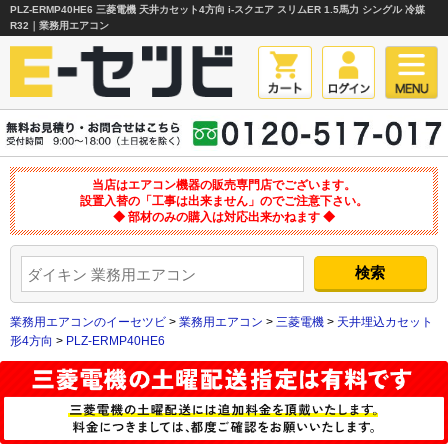
PLZ-ERMP40HE6 三菱電機 天井カセット4方向 i-スクエア スリムER 1.5馬力 シングル 冷媒
R32｜業務用エアコン
当店はエアコン機器の販売専門店でございます。
設置入替の「工事は出来ません」のでご注意下さい。
◆ 部材のみの購入は対応出来かねます ◆
業務用エアコンのイーセツビ
>
業務用エアコン
>
三菱電機
>
天井埋込カセット
形4方向
>
PLZ-ERMP40HE6