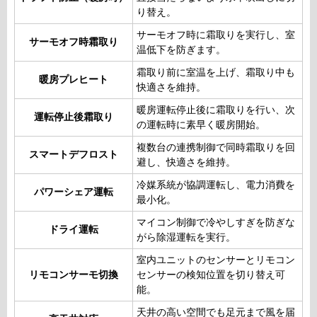
り替え。
サーモオフ時に霜取りを実行し、室
サーモオフ時霜取り
温低下を防ぎます。
霜取り前に室温を上げ、霜取り中も
暖房プレヒート
快適さを維持。
暖房運転停止後に霜取りを行い、次
運転停止後霜取り
の運転時に素早く暖房開始。
複数台の連携制御で同時霜取りを回
スマートデフロスト
避し、快適さを維持。
冷媒系統が協調運転し、電力消費を
パワーシェア運転
最小化。
マイコン制御で冷やしすぎを防ぎな
ドライ運転
がら除湿運転を実行。
室内ユニットのセンサーとリモコン
リモコンサーモ切換
センサーの検知位置を切り替え可
能。
天井の高い空間でも足元まで風を届