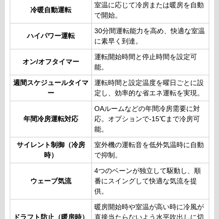
室温に応じて冷房または暖房を自動
冷暖自動運転
で開始。
30分間運転能力を高め、快適な室温
ハイパワー運転
に素早く到達。
運転開始時間と停止時間を設定可
オン/オフタイマー
能。
週間スケジュールタイマ
運転時間と設定温度を曜日ごとに設
ー
定し、効率的な省エネ運転を実現。
OAルームなどの年間冷房需要に対
年間冷房運転対応
応。オプションで-15℃まで冷房可
能。
サイレント制御（冷房
室外機の運転音を低外気温時に自動
時）
で抑制。
4つのベーンが独立して駆動し、順
ウェーブ気流
番にスイングして快適な気流を提
供。
暖房開始時や室温が高い時に冷風が
ドラフト防止（暖房時）
直接当たらないよう水平吹出しに切