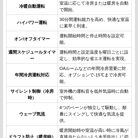
室温に応じて冷房または暖房を自動
冷暖自動運転
で開始。
30分間運転能力を高め、快適な室温
ハイパワー運転
に素早く到達。
運転開始時間と停止時間を設定可
オン/オフタイマー
能。
週間スケジュールタイマ
運転時間と設定温度を曜日ごとに設
ー
定し、効率的な省エネ運転を実現。
OAルームなどの年間冷房需要に対
年間冷房運転対応
応。オプションで-15℃まで冷房可
能。
サイレント制御（冷房
室外機の運転音を低外気温時に自動
時）
で抑制。
4つのベーンが独立して駆動し、順
ウェーブ気流
番にスイングして快適な気流を提
供。
暖房開始時や室温が高い時に冷風が
ドラフト防止（暖房時）
直接当たらないよう水平吹出しに切