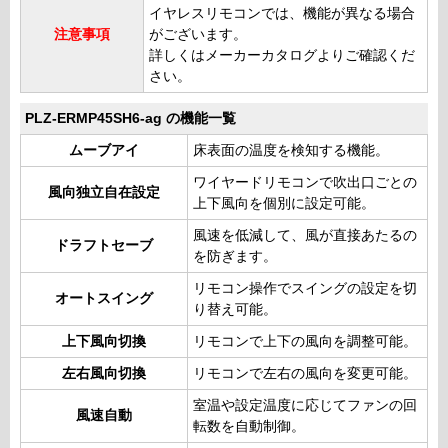
イヤレスリモコンでは、機能が異なる場合
注意事項
がございます。
詳しくはメーカーカタログよりご確認くだ
さい。
PLZ-ERMP45SH6-ag の機能一覧
ムーブアイ
床表面の温度を検知する機能。
ワイヤードリモコンで吹出口ごとの
風向独立自在設定
上下風向を個別に設定可能。
風速を低減して、風が直接あたるの
ドラフトセーブ
を防ぎます。
リモコン操作でスイングの設定を切
オートスイング
り替え可能。
上下風向切換
リモコンで上下の風向を調整可能。
左右風向切換
リモコンで左右の風向を変更可能。
室温や設定温度に応じてファンの回
風速自動
転数を自動制御。