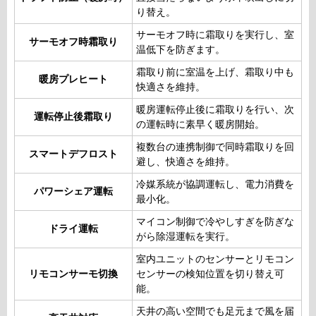
り替え。
サーモオフ時に霜取りを実行し、室
サーモオフ時霜取り
温低下を防ぎます。
霜取り前に室温を上げ、霜取り中も
暖房プレヒート
快適さを維持。
暖房運転停止後に霜取りを行い、次
運転停止後霜取り
の運転時に素早く暖房開始。
複数台の連携制御で同時霜取りを回
スマートデフロスト
避し、快適さを維持。
冷媒系統が協調運転し、電力消費を
パワーシェア運転
最小化。
マイコン制御で冷やしすぎを防ぎな
ドライ運転
がら除湿運転を実行。
室内ユニットのセンサーとリモコン
リモコンサーモ切換
センサーの検知位置を切り替え可
能。
天井の高い空間でも足元まで風を届