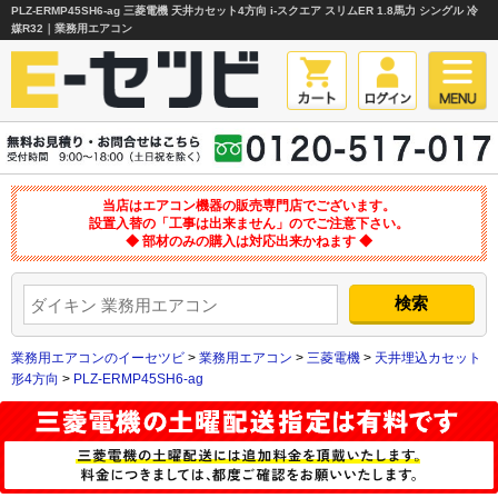
PLZ-ERMP45SH6-ag 三菱電機 天井カセット4方向 i-スクエア スリムER 1.8馬力 シングル 冷
媒R32｜業務用エアコン
当店はエアコン機器の販売専門店でございます。
設置入替の「工事は出来ません」のでご注意下さい。
◆ 部材のみの購入は対応出来かねます ◆
業務用エアコンのイーセツビ
>
業務用エアコン
>
三菱電機
>
天井埋込カセット
形4方向
>
PLZ-ERMP45SH6-ag