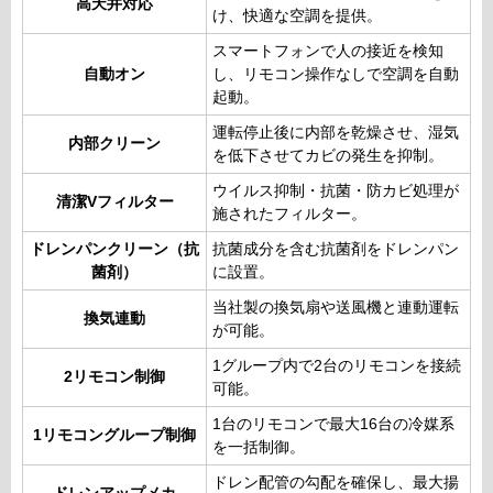
高天井対応
け、快適な空調を提供。
スマートフォンで人の接近を検知
自動オン
し、リモコン操作なしで空調を自動
起動。
運転停止後に内部を乾燥させ、湿気
内部クリーン
を低下させてカビの発生を抑制。
ウイルス抑制・抗菌・防カビ処理が
清潔Vフィルター
施されたフィルター。
ドレンパンクリーン（抗
抗菌成分を含む抗菌剤をドレンパン
菌剤）
に設置。
当社製の換気扇や送風機と連動運転
換気連動
が可能。
1グループ内で2台のリモコンを接続
2リモコン制御
可能。
1台のリモコンで最大16台の冷媒系
1リモコングループ制御
を一括制御。
ドレン配管の勾配を確保し、最大揚