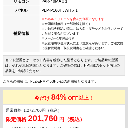
リモコン
PAR-48MA x 1
パネル
PLP-P160HJWH x 1
※パネル・リモコンを含んだ金額になります
※全国送料無料（一部地域を除く）
※ご納品先確認の際に、法人名・屋号などをお伺いさせて
補足情報
いただく場合がございます
※メーカー1年保証付き
※設置環境や使用状況により注意点があります。ご注文前
に据付説明書・取扱説明書をご確認ください。
セット型番とは、セット内容を総称した型番となります。ご納品時の型番
は、それぞれ個別表記となります。ご確認の際は、HP記載のセット内容の
品番をご確認ください。
こちらの機種は、PLZ-ERMP45SH5-agの新機種となります。
84%
今だけ
OFF以上！
通常価格
1,272,700円（税込）
201,760
限定価格
円（税込）