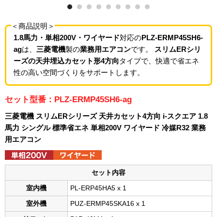
＜商品説明＞
1.8馬力・単相200V・ワイヤード
対応の
PLZ-ERMP45SH6-
ag
は、
三菱電機
製の
業務用エアコン
です。
スリムERシリ
ーズの天井埋込カセット形4方向
タイプで、快適で省エネ
性の高い空間づくりをサポートします。
セット型番：PLZ-ERMP45SH6-ag
三菱電機 スリムERシリーズ 天井カセット4方向 i-スクエア 1.8
馬力 シングル 標準省エネ 単相200V ワイヤード 冷媒R32 業務
用エアコン
セット内容
室内機
PL-ERP45HA5 x 1
室外機
PUZ-ERMP45SKA16 x 1