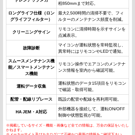
ドレンアップメカ
程850mmまで対応。
ロングライフ仕様（ロン
最大2,500時間の清掃不要で、フィ
グライフフィルター）
ルターのメンテナンス頻度を削減。
リモコンに清掃時期を示すサインを
クリーニングサイン
点滅表示。
マイコンが運転状態を常時監視し、
故障診断
異常時にはリモコンやLEDで通知。
スムースメンテナンス機
リモコン操作でエアコンのメンテナ
能／スマートメンテナン
ンス情報を室内から確認可能。
ス機能
運転状態のデータ15項目をリモコン
運転データ収集
で確認・取得可能。
配管・配線リプレース
既設の配管や配線を再利用可能。
外部機器を接続して、運転ON/OFF
HA JEM・A対応
制御や状態監視が可能。
※掲載しているサイズ・機能・画像など全ての情報は、万全の保証をいたし
かねます。
※メーカーサイト及びカタログにて正確かつ最新の情報をご確認下さい。