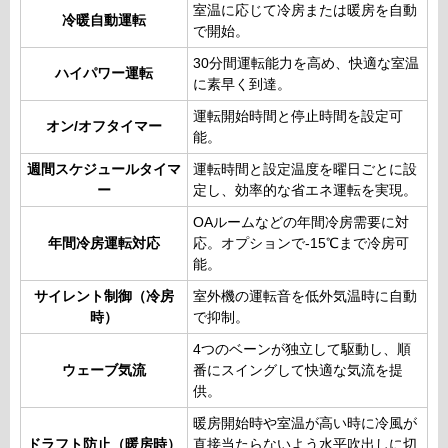
室温に応じて冷房または暖房を自動
冷暖自動運転
で開始。
30分間運転能力を高め、快適な室温
ハイパワー運転
に素早く到達。
運転開始時間と停止時間を設定可
オン/オフタイマー
能。
週間スケジュールタイマ
運転時間と設定温度を曜日ごとに設
ー
定し、効率的な省エネ運転を実現。
OAルームなどの年間冷房需要に対
年間冷房運転対応
応。オプションで-15℃まで冷房可
能。
サイレント制御（冷房
室外機の運転音を低外気温時に自動
時）
で抑制。
4つのベーンが独立して駆動し、順
ウェーブ気流
番にスイングして快適な気流を提
供。
暖房開始時や室温が高い時に冷風が
ドラフト防止（暖房時）
直接当たらないよう水平吹出しに切