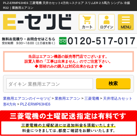
PLZ-ERMP63HE6 三菱電機 天井カセット4方向 i-スクエア スリムER 2.5馬力 シングル 冷媒
R32｜業務用エアコン
当店はエアコン機器の販売専門店でございます。
設置入替の「工事は出来ません」のでご注意下さい。
◆ 部材のみの購入は対応出来かねます ◆
業務用エアコンのイーセツビ
>
業務用エアコン
>
三菱電機
>
天井埋込カセット
形4方向
>
PLZ-ERMP63HE6