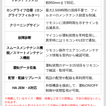
ドレンアップメカ
程850mmまで対応。
ロングライフ仕様（ロン
最大2,500時間の清掃不要で、フィ
グライフフィルター）
ルターのメンテナンス頻度を削減。
リモコンに清掃時期を示すサインを
クリーニングサイン
点滅表示。
マイコンが運転状態を常時監視し、
故障診断
異常時にはリモコンやLEDで通知。
スムースメンテナンス機
リモコン操作でエアコンのメンテナ
能／スマートメンテナン
ンス情報を室内から確認可能。
ス機能
運転状態のデータ15項目をリモコン
運転データ収集
で確認・取得可能。
配管・配線リプレース
既設の配管や配線を再利用可能。
外部機器を接続して、運転ON/OFF
HA JEM・A対応
制御や状態監視が可能。
※掲載しているサイズ・機能・画像など全ての情報は、万全の保証をいたし
かねます。
※メーカーサイト及びカタログにて正確かつ最新の情報をご確認下さい。