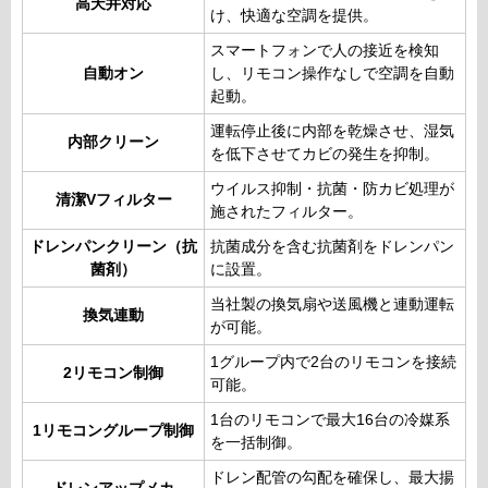
高天井対応
け、快適な空調を提供。
スマートフォンで人の接近を検知
自動オン
し、リモコン操作なしで空調を自動
起動。
運転停止後に内部を乾燥させ、湿気
内部クリーン
を低下させてカビの発生を抑制。
ウイルス抑制・抗菌・防カビ処理が
清潔Vフィルター
施されたフィルター。
ドレンパンクリーン（抗
抗菌成分を含む抗菌剤をドレンパン
菌剤）
に設置。
当社製の換気扇や送風機と連動運転
換気連動
が可能。
1グループ内で2台のリモコンを接続
2リモコン制御
可能。
1台のリモコンで最大16台の冷媒系
1リモコングループ制御
を一括制御。
ドレン配管の勾配を確保し、最大揚