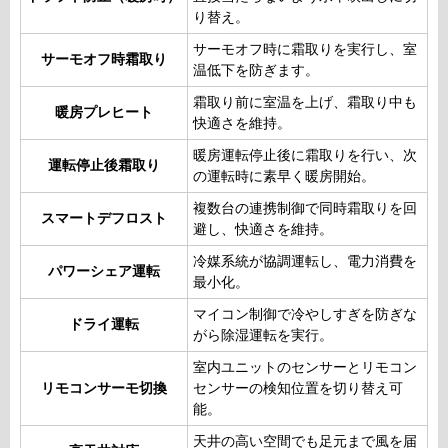
り替え。
サーモオフ時に霜取りを実行し、室
サーモオフ時霜取り
温低下を防ぎます。
霜取り前に室温を上げ、霜取り中も
暖房プレヒート
快適さを維持。
暖房運転停止後に霜取りを行い、次
運転停止後霜取り
の運転時に素早く暖房開始。
複数台の連携制御で同時霜取りを回
スマートデフロスト
避し、快適さを維持。
冷媒系統が協調運転し、電力消費を
パワーシェア運転
最小化。
マイコン制御で冷やしすぎを防ぎな
ドライ運転
がら除湿運転を実行。
室内ユニットのセンサーとリモコン
リモコンサーモ切換
センサーの検知位置を切り替え可
能。
天井の高い空間でも足元まで風を届