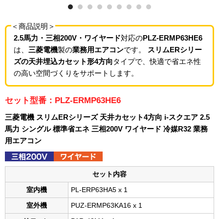
＜商品説明＞
2.5馬力・三相200V・ワイヤード
対応の
PLZ-ERMP63HE6
は、
三菱電機
製の
業務用エアコン
です。
スリムERシリー
ズの天井埋込カセット形4方向
タイプで、快適で省エネ性
の高い空間づくりをサポートします。
セット型番：PLZ-ERMP63HE6
三菱電機 スリムERシリーズ 天井カセット4方向 i-スクエア 2.5
馬力 シングル 標準省エネ 三相200V ワイヤード 冷媒R32 業務
用エアコン
セット内容
室内機
PL-ERP63HA5 x 1
室外機
PUZ-ERMP63KA16 x 1