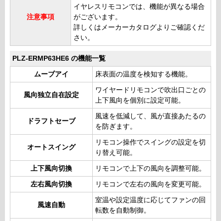
イヤレスリモコンでは、機能が異なる場合
注意事項
がございます。
詳しくはメーカーカタログよりご確認くだ
さい。
PLZ-ERMP63HE6 の機能一覧
ムーブアイ
床表面の温度を検知する機能。
ワイヤードリモコンで吹出口ごとの
風向独立自在設定
上下風向を個別に設定可能。
風速を低減して、風が直接あたるの
ドラフトセーブ
を防ぎます。
リモコン操作でスイングの設定を切
オートスイング
り替え可能。
上下風向切換
リモコンで上下の風向を調整可能。
左右風向切換
リモコンで左右の風向を変更可能。
室温や設定温度に応じてファンの回
風速自動
転数を自動制御。