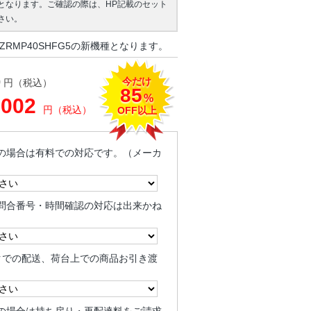
となります。ご確認の際は、HP記載のセット
さい。
ZRMP40SHFG5の新機種となります。
今だけ
0
円（税込）
85
%
,002
円（税込）
OFF以上
の場合は有料での対応です。（メーカ
問合番号・時間確認の対応は出来かね
クでの配送、荷台上での商品お引き渡