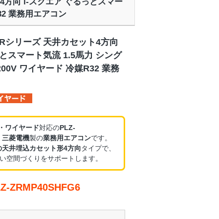
ト4方向 i-スクエア ぐるっとスマー
R32 業務用エアコン
ZRシリーズ 天井カセット4方向
っとスマート気流 1.5馬力 シング
00V ワイヤード 冷媒R32 業務
V・ワイヤード
対応の
PLZ-
、
三菱電機
製の
業務用エアコン
です。
の天井埋込カセット形4方向
タイプで、
い空間づくりをサポートします。
-ZRMP40SHFG6