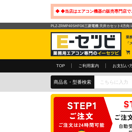
◆ ◆当店はエアコン機器の販売専門店で
PLZ-ZRMP40SHFG6三菱電機 天井カセット4方向
業
「
TOP
ご利用案内
お支払い
商品名・型番検索