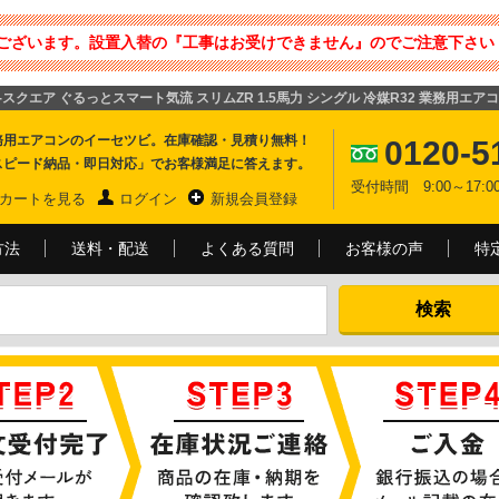
ございます。設置入替の『工事はお受けできません』のでご注意下さい 
 i-スクエア ぐるっとスマート気流 スリムZR 1.5馬力 シングル 冷媒R32 業務用エア
務用エアコンのイーセツビ。在庫確認・見積り無料！
0120-5
スピード納品・即日対応」でお客様満足に答えます。
受付時間 9:00～17
カートを見る
ログイン
新規会員登録
方法
送料・配送
よくある質問
お客様の声
特