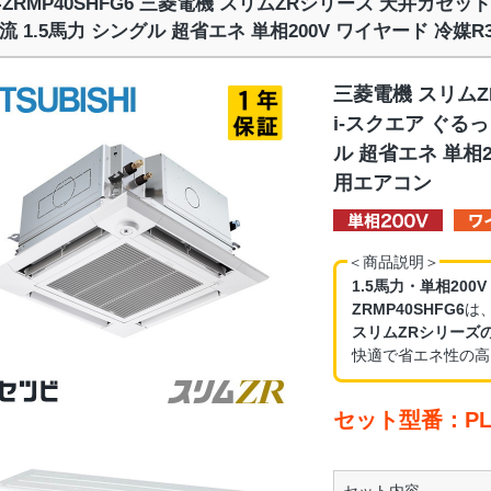
Z-ZRMP40SHFG6 三菱電機 スリムZRシリーズ 天井カセッ
流 1.5馬力 シングル 超省エネ 単相200V ワイヤード 冷媒
三菱電機 スリム
i-スクエア ぐる
ル 超省エネ 単相2
用エアコン
＜商品説明＞
1.5馬力・単相200
ZRMP40SHFG6
は
スリムZRシリーズ
快適で省エネ性の高
セット型番：PLZ