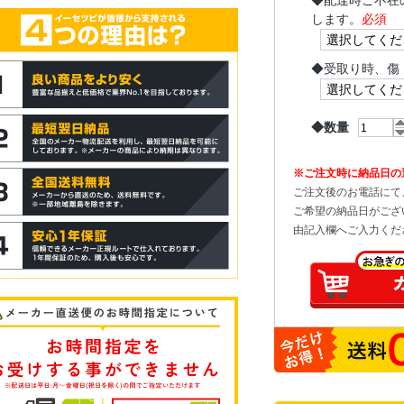
◆
配達時ご不在
します。
必須
◆
受取り時、傷
◆数量
※ご注文時に納品日の
ご注文後のお電話にて
ご希望の納品日がござ
由記入欄へご入力くだ