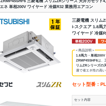
Z-ZRMP45SHF6 三菱電機 スリムZRシリーズ 天井カセット4
エネ 単相200V ワイヤード 冷媒R32 業務用エアコン
三菱電機 スリム
i-スクエア 1.8
ワイヤード 冷媒R
＜商品説明＞
1.8馬力・単相200
ZRMP45SHF6
は、
リムZRシリーズの
適で省エネ性の高い
セット型番：PLZ
セット内容