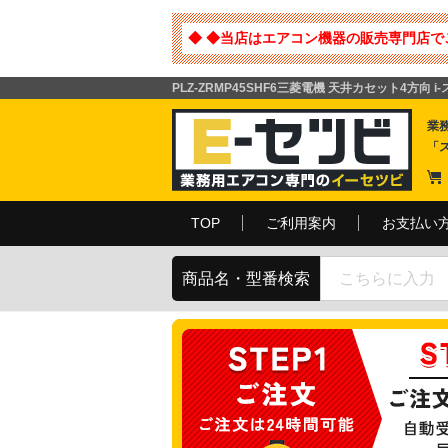
◆ ◆当店はエアコン機器の販売専門店で
PLZ-ZRMP45SHF6三菱電機 天井カセット4方向 i
業
「
TOP
ご利用案内
お支払い
商品名・型番検索