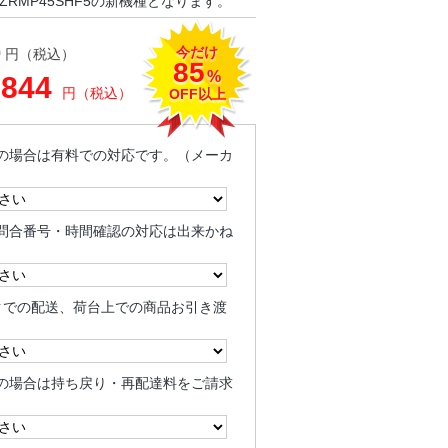
ZRMP45SHF5の新機種となります。
今だけ
0
円（税込）
85
%
,844
円（税込）
OFF以上
の場合は有料での対応です。（メーカ
問合番号・時間確認の対応は出来かね
クでの配送、荷台上での商品お引き渡
の場合は持ち戻り・再配達料をご請求