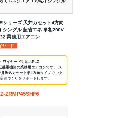
方向 i-スクエア 1.8馬力 シングル
ZRシリーズ 天井カセット4方向
馬力 シングル 超省エネ 単相200V
32 業務用エアコン
V・ワイヤード
対応の
PLZ-
三菱電機
製の
業務用エアコン
です。
ス
天井埋込カセット形4方向
タイプで、快
空間づくりをサポートします。
-ZRMP45SHF6