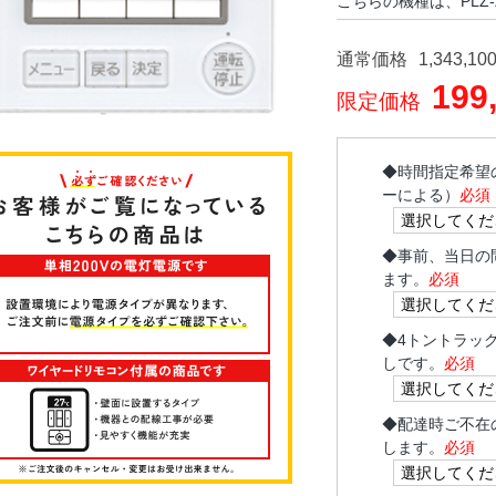
こちらの機種は、PLZ-
通常価格
1,343,10
199
限定価格
◆
時間指定希望
ーによる）
必須
◆
事前、当日の
ます。
必須
◆
4トントラッ
しです。
必須
◆
配達時ご不在
します。
必須