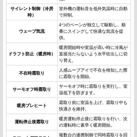
サイレント制御（冷房
室外機の運転音を低外気温時に自動
時）
で抑制。
4つのベーンが独立して駆動し、順
ウェーブ気流
番にスイングして快適な気流を提
供。
暖房開始時や室温が高い時に冷風が
ドラフト防止（暖房時）
直接当たらないよう水平吹出しに切
り替え。
人感ムーブアイで不在を検知した際
不在時霜取り
に霜取りを開始。
サーモオフ時に霜取りを実行し、室
サーモオフ時霜取り
温低下を防ぎます。
霜取り前に室温を上げ、霜取り中も
暖房プレヒート
快適さを維持。
暖房運転停止後に霜取りを行い、次
運転停止後霜取り
の運転時に素早く暖房開始。
複数台の連携制御で同時霜取りを回