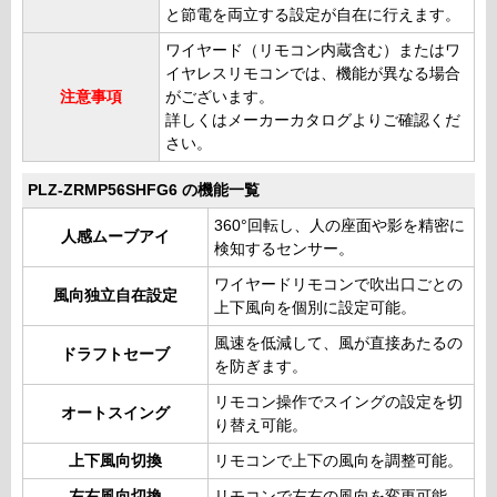
と節電を両立する設定が自在に行えます。
ワイヤード（リモコン内蔵含む）またはワ
イヤレスリモコンでは、機能が異なる場合
注意事項
がございます。
詳しくはメーカーカタログよりご確認くだ
さい。
PLZ-ZRMP56SHFG6 の機能一覧
360°回転し、人の座面や影を精密に
人感ムーブアイ
検知するセンサー。
ワイヤードリモコンで吹出口ごとの
風向独立自在設定
上下風向を個別に設定可能。
風速を低減して、風が直接あたるの
ドラフトセーブ
を防ぎます。
リモコン操作でスイングの設定を切
オートスイング
り替え可能。
上下風向切換
リモコンで上下の風向を調整可能。
左右風向切換
リモコンで左右の風向を変更可能。