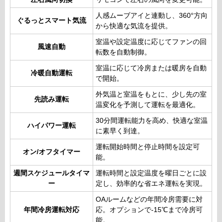
人感ムーブアイと連動し、360°方向
ぐるっとスマート気流
から快適な気流を提供。
室温や設定温度に応じてファンの回
風速自動
転数を自動制御。
室温に応じて冷房または暖房を自動
冷暖自動運転
で開始。
外気温と室温をもとに、少し先の室
先読み運転
温変化を予測して運転を最適化。
30分間運転能力を高め、快適な室温
ハイパワー運転
に素早く到達。
運転開始時間と停止時間を設定可
オン/オフタイマー
能。
週間スケジュールタイマ
運転時間と設定温度を曜日ごとに設
ー
定し、効率的な省エネ運転を実現。
OAルームなどの年間冷房需要に対
年間冷房運転対応
応。オプションで-15℃まで冷房可
能。