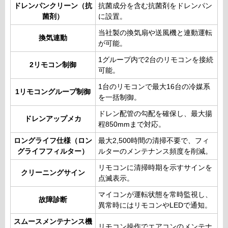
ドレンパンクリーン（抗
抗菌成分を含む抗菌剤をドレンパン
菌剤）
に設置。
当社製の換気扇や送風機と連動運転
換気連動
が可能。
1グループ内で2台のリモコンを接続
2リモコン制御
可能。
1台のリモコンで最大16台の冷媒系
1リモコングループ制御
を一括制御。
ドレン配管の勾配を確保し、最大揚
ドレンアップメカ
程850mmまで対応。
ロングライフ仕様（ロン
最大2,500時間の清掃不要で、フィ
グライフフィルター）
ルターのメンテナンス頻度を削減。
リモコンに清掃時期を示すサインを
クリーニングサイン
点滅表示。
マイコンが運転状態を常時監視し、
故障診断
異常時にはリモコンやLEDで通知。
スムースメンテナンス機
リモコン操作でエアコンのメンテナ