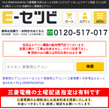
PLZ-ZRMP56SHFG6 三菱電機 天井カセット4方向 i-スクエア ぐるっとスマート気流 スリムZR
2.3馬力 シングル 冷媒R32｜業務用エアコン
当店はエアコン機器の販売専門店でございます。
設置入替の「工事は出来ません」のでご注意下さい。
◆ 部材のみの購入は対応出来かねます ◆
業務用エアコンのイーセツビ
>
業務用エアコン
>
三菱電機
>
天井埋込カセット
形4方向
>
PLZ-ZRMP56SHFG6