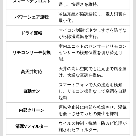
スマートデフロスト
避し、快適さを維持。
冷媒系統が協調運転し、電力消費を
パワーシェア運転
最小化。
マイコン制御で冷やしすぎを防ぎな
ドライ運転
がら除湿運転を実行。
室内ユニットのセンサーとリモコン
リモコンサーモ切換
センサーの検知位置を切り替え可
能。
天井の高い空間でも足元まで風を届
高天井対応
け、快適な空調を提供。
スマートフォンで人の接近を検知
自動オン
し、リモコン操作なしで空調を自動
起動。
運転停止後に内部を乾燥させ、湿気
内部クリーン
を低下させてカビの発生を抑制。
ウイルス抑制・抗菌・防カビ処理が
清潔Vフィルター
施されたフィルター。