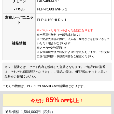
リモコン
PAR-48MA x 1
パネル
PLP-P160HWF x 1
左右ルーバユニッ
PLP-U160HLR x 1
ト
※パネル・リモコンを含んだ金額になります
※全国送料無料（一部地域を除く）
※ご納品先確認の際に、法人名・屋号などをお伺いさせて
補足情報
いただく場合がございます
※メーカー1年保証付き
※設置環境や使用状況により注意点があります。ご注文前
に据付説明書・取扱説明書をご確認ください。
セット型番とは、セット内容を総称した型番となります。ご納品時の型番
は、それぞれ個別表記となります。ご確認の際は、HP記載のセット内容の
品番をご確認ください。
こちらの機種は、PLZ-ZRMP56SHFG5の新機種となります。
85%
今だけ
OFF以上！
通常価格
1,584,000円（税込）