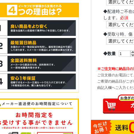
◆
配達時ご不在
します。
必須
◆
受取り時、傷
◆数量
※ご注文時に納品日の
ご注文後のお電話にて
ご希望の納品日がござ
由記入欄へご入力くだ