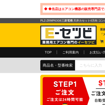
◆ ◆当店はエアコン機器の販売専門店で
PLZ-ZRMP63G6三菱電機 天井カセット4方向 コン
業
「
TOP
ご利用案内
お支払い
商品名・型番検索