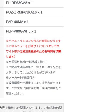
PL-RP63GA8 x 1
PUZ-ZRMP63KA16 x 1
PAR-48MA x 1
PLP-P80GWH3 x 1
※パネル・リモコンを含んだ金額になります
※パネルカラーをお選びください(
クリアホ
ワイト以外は受注生産品のためお時間を頂戴
します
)
※全国送料無料(一部地域を除く)
※ご納品先確認の際に、法人名・屋号などを
お伺いさせていただく場合がございます
※メーカー1年保証付き
※設置環境や使用状況により注意点がありま
す。ご注文前に据付説明書・取扱説明書をご
確認ください。
内容を総称した型番となります。ご納品時の型