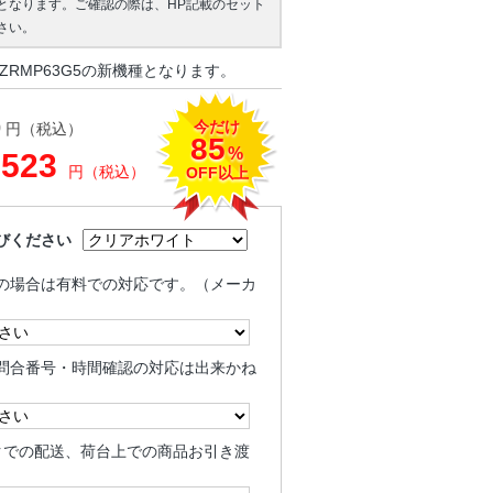
となります。ご確認の際は、HP記載のセット
さい。
ZRMP63G5の新機種となります。
今だけ
0
円（税込）
85
%
,523
円（税込）
OFF以上
びください
の場合は有料での対応です。（メーカ
問合番号・時間確認の対応は出来かね
クでの配送、荷台上での商品お引き渡