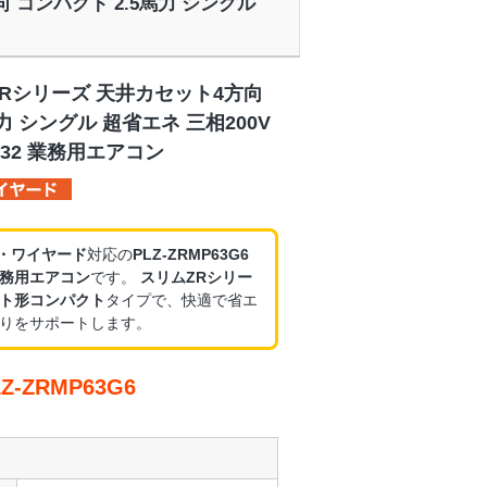
向 コンパクト 2.5馬力 シングル
ZRシリーズ 天井カセット4方向
力 シングル 超省エネ 三相200V
32 業務用エアコン
V・ワイヤード
対応の
PLZ-ZRMP63G6
務用エアコン
です。
スリムZRシリー
ト形コンパクト
タイプで、快適で省エ
りをサポートします。
-ZRMP63G6