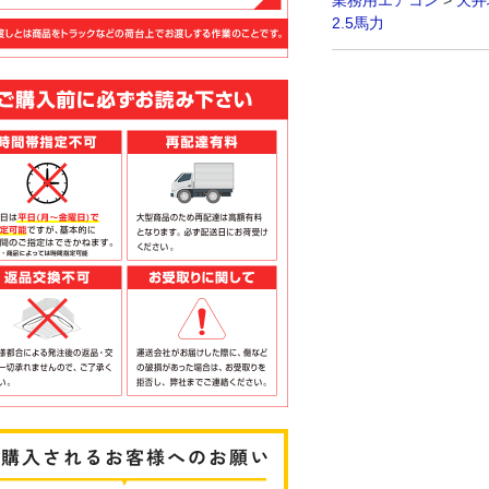
業務用エアコン
>
天井
2.5馬力