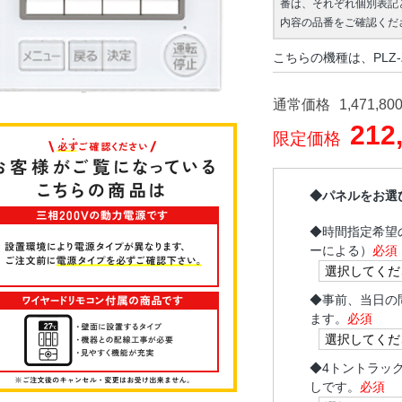
番は、それぞれ個別表記
内容の品番をご確認くだ
こちらの機種は、PLZ-
通常価格
1,471,80
212
限定価格
◆パネルをお選
◆
時間指定希望
ーによる）
必須
◆
事前、当日の
ます。
必須
◆
4トントラッ
しです。
必須