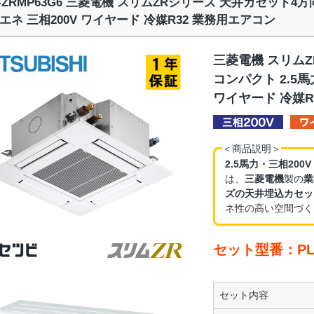
Z-ZRMP63G6 三菱電機 スリムZRシリーズ 天井カセット4方
エネ 三相200V ワイヤード 冷媒R32 業務用エアコン
三菱電機 スリム
コンパクト 2.5馬
ワイヤード 冷媒R
＜商品説明＞
2.5馬力・三相200
は、
三菱電機
製の
業
ズの天井埋込カセッ
ネ性の高い空間づく
セット型番：PLZ
セット内容